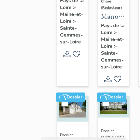
Pays de la
Chloé
Loire
>
maître
(Rédacteur)
Maine-et-
Manoir
de la
Loire
>
de
Roche
Pays de la
Sainte-
Loire
>
Chanzé
ou de
Gemmes-
Maine-et-
sur-Loire
Pierre-
Loire
>
Aigue
Sainte-
Gemmes-
(détruite)
sur-Loire
Dossier
Dossier
Dossier
Dossier
IA49010865 |