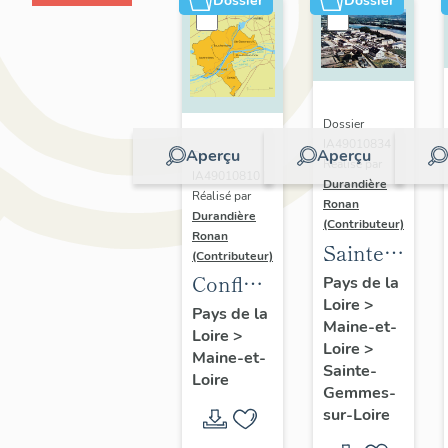
Dossier
Dossier
Dossier
IA49010834 |
Aperçu
Aperçu
Dossier
Réalisé par
IA49010810 |
Durandière
Réalisé par
Ronan
Durandière
(Contributeur)
Ronan
Sainte-
(Contributeur)
Gemmes-
Confluence
Pays de la
Loire
>
sur-
Maine-
Pays de la
Maine-et-
Loire :
Loire
>
Loire :
Loire
>
Maine-et-
présentation
présentation
Sainte-
Loire
de la
de
Gemmes-
sur-Loire
commune
l'opération