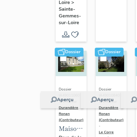
Loire
>
Centre
Sainte-
de
Gemmes-
sur-Loire
Santé
Mental
Angevin
(CESAME)
Dossier
Dossier
Dossier
Dossier
IA49011060 |
IA49010840 |
Aperçu
Aperçu
Réalisé par
Réalisé par
Durandière
Durandière
Ronan
Ronan
(Contributeur)
(Contributeur)
-
Maison
Le Corre
de