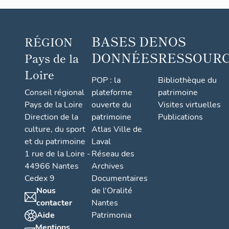
BASES DE
NOS
RÉGION
DONNÉES
RESSOUR
Pays de la
Loire
POP : la
Bibliothèque du
Conseil régional
plateforme
patrimoine
Pays de la Loire
ouverte du
Visites virtuelles
Direction de la
patrimoine
Publications
culture, du sport
Atlas Ville de
et du patrimoine
Laval
1 rue de la Loire -
Réseau des
44966 Nantes
Archives
Cedex 9
Documentaires
Nous
de l'Oralité
contacter
Nantes
Aide
Patrimonia
Mentions