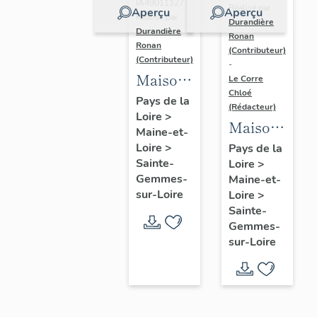
IA49011127 |
Réalisé par
Aperçu
Aperçu
Réalisé par
Durandière
Durandière
Ronan
Ronan
(Contributeur)
(Contributeur)
-
Maison
Le Corre
Chloé
de
Pays de la
(Rédacteur)
Loire
>
villégiature
Maison
Maine-et-
dite Les
de
Loire
>
Pays de la
Magnolias,
Sainte-
Loire
>
villégiature
70 route
Gemmes-
Maine-et-
dite
sur-Loire
Loire
>
de Port-
château
Sainte-
Thibault
de la
Gemmes-
sur-Loire
Roche-
Morna