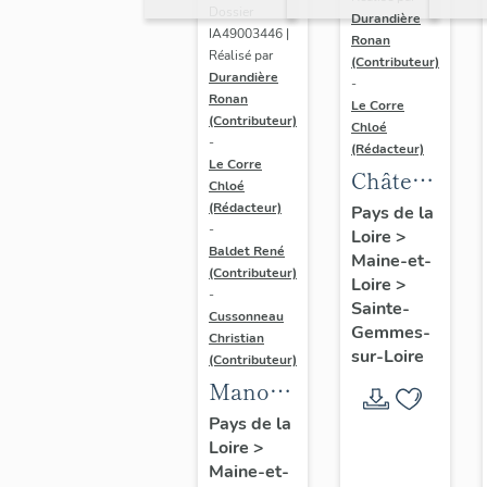
Dossier
Durandière
IA49003446 |
Ronan
Réalisé par
(Contributeur)
Durandière
-
Ronan
Le Corre
(Contributeur)
Chloé
-
(Rédacteur)
Le Corre
Château
Chloé
de
(Rédacteur)
Pays de la
-
Loire
>
Sainte-
Baldet René
Maine-et-
Gemmes,
(Contributeur)
Loire
>
puis
-
Sainte-
Cussonneau
asile
Gemmes-
Christian
sur-Loire
d'aliénés
(Contributeur)
Manoir
actuellement
de
hôpital
Pays de la
Loire
>
Belligan
psychiatriqu
Maine-et-
dit