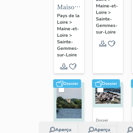
villégiature
Maison
Maine-et-
dite
Loire
>
de
Pays de la
Villa
Sainte-
Loire
>
villégiature
L'Étoile
Gemmes-
Maine-et-
dite villa
sur-Loire
ou Mon
Loire
>
Antoinette,
Repos, 1
Sainte-
2
Gemmes-
rue
sur-Loire
promenade
Mon-
Belle-
Repos
Rive
Dossier
Dossier
Dossier
IA49010874 |
Aperçu
Aperçu
Réalisé par