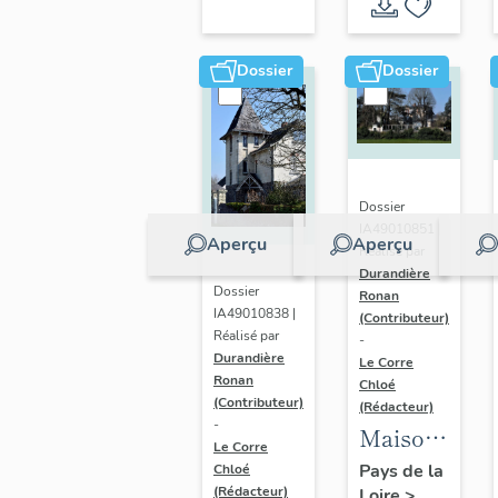
thématique
Dossier
Dossier
Dossier
IA49010851 |
Aperçu
Aperçu
Réalisé par
Durandière
Dossier
Ronan
IA49010838 |
(Contributeur)
Réalisé par
-
Durandière
Le Corre
Ronan
Chloé
(Contributeur)
(Rédacteur)
-
Maison
Le Corre
de
Pays de la
Chloé
(Rédacteur)
Loire
>