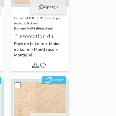
Aperçu
Dossier IA49010578 | Réalisé par
Achard Hélène
-
Ehlinger Maïté (Rédacteur)
Présentation du
patrimoine
Pays de la Loire
>
Maine-
et-Loire
>
Montfaucon-
industriel de la
Montigné
commune de
Montfaucon-
Montigné
Dossier