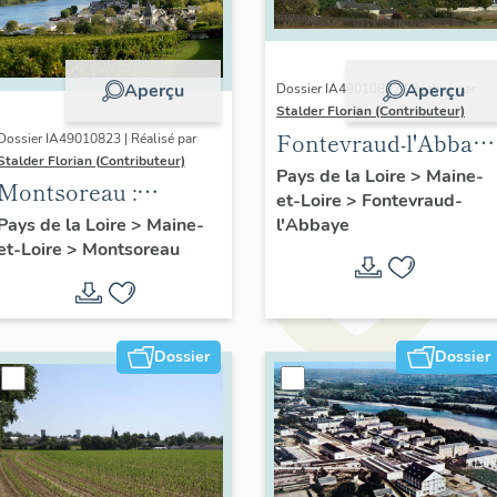
Aperçu
Aperçu
Dossier IA49010822 | Réalisé par
Stalder Florian (Contributeur)
Fontevraud-l'Abbaye
Dossier IA49010823 | Réalisé par
Stalder Florian (Contributeur)
: présentation de la
Pays de la Loire
>
Maine-
Montsoreau :
et-Loire
>
Fontevraud-
commune
présentation de la
l'Abbaye
Pays de la Loire
>
Maine-
et-Loire
>
Montsoreau
commune
Dossier
Dossier