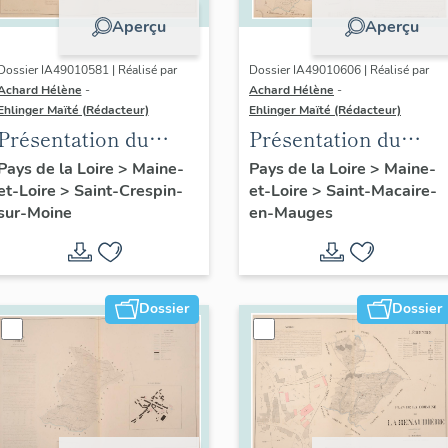
Aperçu
Aperçu
Dossier IA49010581 | Réalisé par
Dossier IA49010606 | Réalisé par
Achard Hélène
-
Achard Hélène
-
Ehlinger Maïté (Rédacteur)
Ehlinger Maïté (Rédacteur)
Présentation du
Présentation du
patrimoine
patrimoine
Pays de la Loire
>
Maine-
Pays de la Loire
>
Maine-
et-Loire
>
Saint-Crespin-
et-Loire
>
Saint-Macaire-
industriel de la
industriel de la
sur-Moine
en-Mauges
commune de Saint-
commune de Saint-
Crespin-sur-Moine
Macaire-en-Mauges
Dossier
Dossier