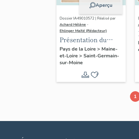
Aperçu
Dossier IA49010572 | Réalisé par
Achard Hélène
-
Ehlinger Maïté (Rédacteur)
Présentation du
patrimoine
Pays de la Loire
>
Maine-
et-Loire
>
Saint-Germain-
industriel de la
sur-Moine
commune de Saint-
Germain-sur-Moine
1