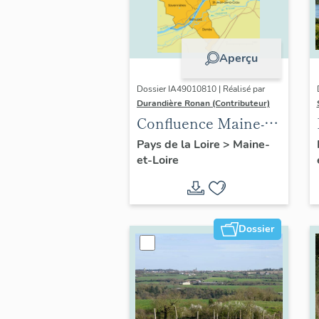
Aperçu
Dossier IA49010810 | Réalisé par
Durandière Ronan (Contributeur)
Confluence Maine-
Loire : présentation
Pays de la Loire
>
Maine-
et-Loire
de l'opération
thématique
Dossier