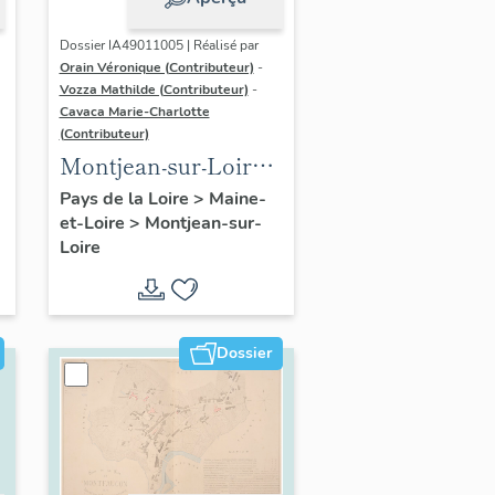
Dossier IA49011005 | Réalisé par
Orain Véronique (Contributeur)
-
Vozza Mathilde (Contributeur)
-
Cavaca Marie-Charlotte
(Contributeur)
Montjean-sur-Loire :
présentation de la
Pays de la Loire
>
Maine-
et-Loire
>
Montjean-sur-
commune
Loire
Dossier