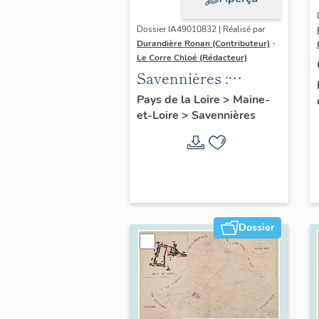
Dossier IA49010832 | Réalisé par
Durandière Ronan (Contributeur)
-
Le Corre Chloé (Rédacteur)
Savennières :
présentation de la
Pays de la Loire
>
Maine-
et-Loire
>
Savennières
commune
Dossier