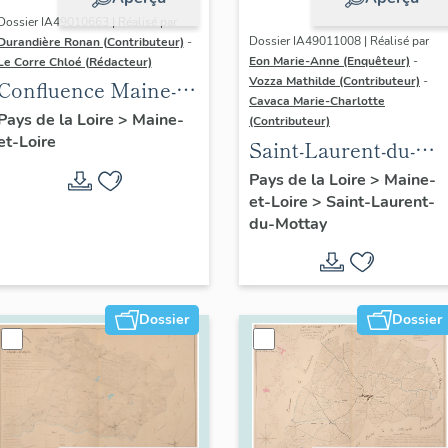
Dossier IA49010663 | Réalisé par
Dossier IA49011008 | Réalisé par
Durandière Ronan (Contributeur)
-
Eon Marie-Anne (Enquêteur)
-
Le Corre Chloé (Rédacteur)
Vozza Mathilde (Contributeur)
-
Confluence Maine-
Cavaca Marie-Charlotte
Loire : présentation
Pays de la Loire
>
Maine-
(Contributeur)
et-Loire
de l'aire d'étude
Saint-Laurent-du-
Mottay :
Pays de la Loire
>
Maine-
et-Loire
>
Saint-Laurent-
présentation de la
du-Mottay
commune
Dossier
Dossier