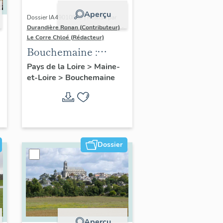
Aperçu
Dossier IA49010833 | Réalisé par
Durandière Ronan (Contributeur)
-
Le Corre Chloé (Rédacteur)
Bouchemaine :
présentation de la
Pays de la Loire
>
Maine-
et-Loire
>
Bouchemaine
commune
Dossier
Aperçu