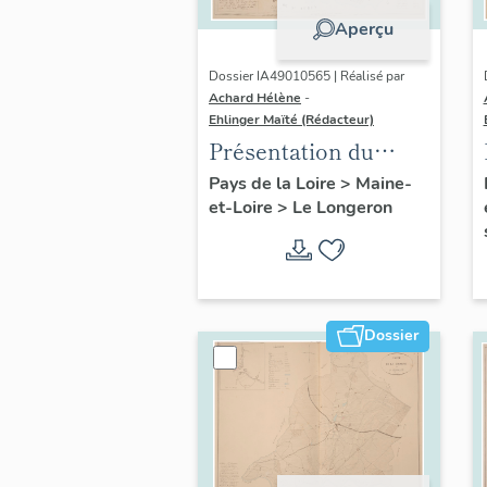
Aperçu
Dossier IA49010565 | Réalisé par
Achard Hélène
-
Ehlinger Maïté (Rédacteur)
Présentation du
patrimoine
Pays de la Loire
>
Maine-
et-Loire
>
Le Longeron
industriel de la
commune du
Longeron
Dossier