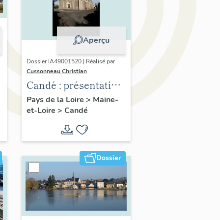
Aperçu
Dossier IA49001520 | Réalisé par
Cussonneau Christian
Candé : présentation
de la commune
Pays de la Loire
>
Maine-
et-Loire
>
Candé
Dossier