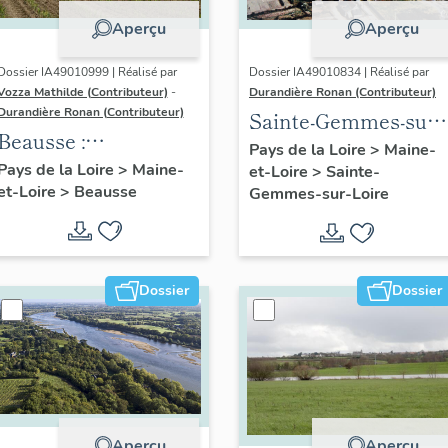
Aperçu
Aperçu
Dossier IA49010999 | Réalisé par
Dossier IA49010834 | Réalisé par
Vozza Mathilde (Contributeur)
-
Durandière Ronan (Contributeur)
Durandière Ronan (Contributeur)
Sainte-Gemmes-sur-
Beausse :
Loire : présentation
Pays de la Loire
>
Maine-
présentation de la
Pays de la Loire
>
Maine-
et-Loire
>
Sainte-
de la commune
et-Loire
>
Beausse
commune
Gemmes-sur-Loire
Dossier
Dossier
Aperçu
Aperçu