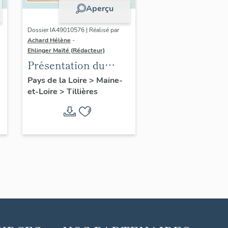
Aperçu
Dossier IA49010576 | Réalisé par
Achard Hélène
-
Ehlinger Maïté (Rédacteur)
Présentation du
patrimoine
Pays de la Loire
>
Maine-
et-Loire
>
Tillières
industriel de la
commune de
Tillières