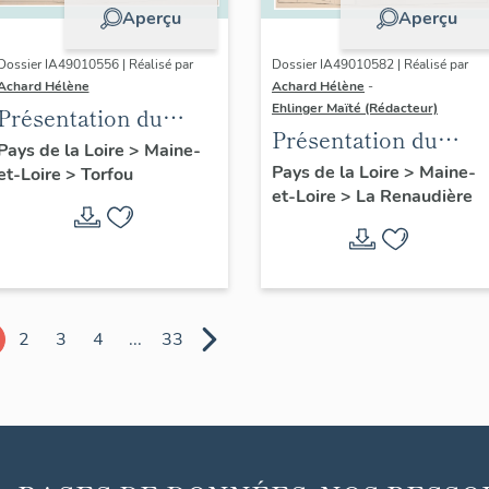
Aperçu
Aperçu
Dossier IA49010556 | Réalisé par
Dossier IA49010582 | Réalisé par
Achard Hélène
Achard Hélène
-
Ehlinger Maïté (Rédacteur)
Présentation du
Présentation du
patrimoine
Pays de la Loire
>
Maine-
patrimoine
Pays de la Loire
>
Maine-
et-Loire
>
Torfou
industriel de la
et-Loire
>
La Renaudière
industriel de la
commune de Torfou
commune de La
Renaudière
2
3
4
...
33