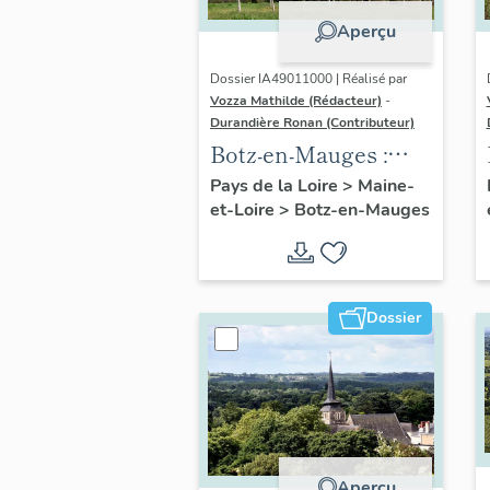
Aperçu
Dossier IA49011000 | Réalisé par
Vozza Mathilde (Rédacteur)
-
Durandière Ronan (Contributeur)
Botz-en-Mauges :
présentation de la
Pays de la Loire
>
Maine-
et-Loire
>
Botz-en-Mauges
commune
Dossier
Aperçu