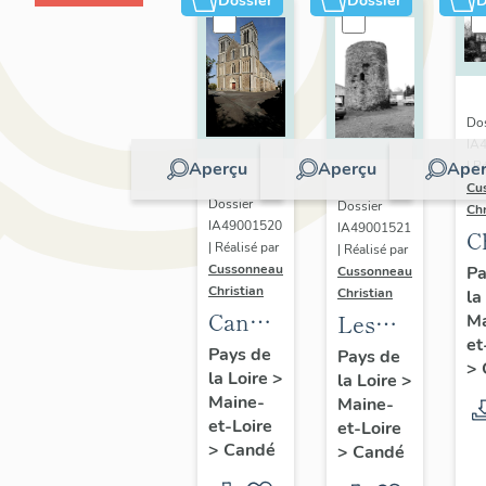
Dossier
Dossier
D
Dos
IA
Aperçu
Aperçu
Aper
| R
Cu
Dossier
Dossier
Chr
IA49001520
IA49001521
C
| Réalisé par
| Réalisé par
d
Cussonneau
Pa
Cussonneau
Christian
Christian
la
B
Candé
Les
Ma
2
et
:
moulins
Pays de
Pays de
d
>
la Loire
>
présentation
la Loire
>
de
B
Maine-
Maine-
de la
Candé
et-Loire
et-Loire
commune
>
Candé
>
Candé