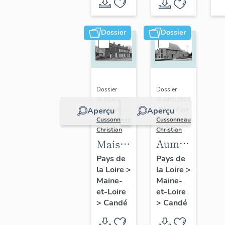
Dossier
Dossier
Dossier
Dossier
IA49001524
IA49001522
| Réalisé par
Aperçu
Aperçu
| Réalisé par
Cussonneau
Cussonneau
Christian
Christian
Aumônerie
Maison,
Saint-
4 à 8
Pays de
Pays de
la Loire
>
Jean,
la Loire
>
rue
Maine-
Maine-
hôpital
André-
et-Loire
et-Loire
Saint-
Bru
>
Candé
>
Candé
Joseph,