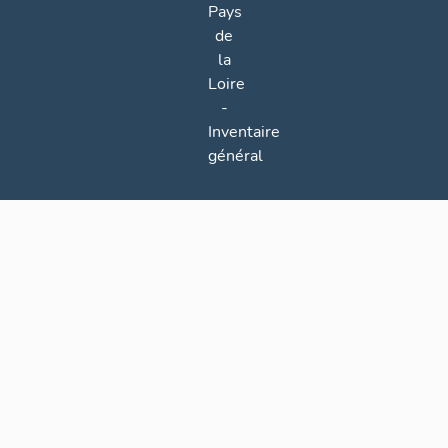
Pays
de
la
Loire
-
Inventaire
général