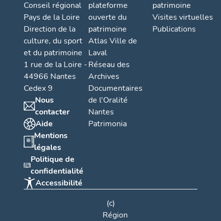
Conseil régional
plateforme
patrimoine
Pays de la Loire
ouverte du
Visites virtuelles
Direction de la
patrimoine
Publications
culture, du sport
Atlas Ville de
et du patrimoine
Laval
1 rue de la Loire -
Réseau des
44966 Nantes
Archives
Cedex 9
Documentaires
Nous
de l'Oralité
contacter
Nantes
Aide
Patrimonia
Mentions
légales
Politique de
confidentialité
Accessibilité
(c)
Région