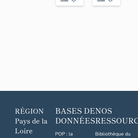
2-4
route
d’Angers
BASES DE
NOS
RÉGION
DONNÉES
RESSOUR
Pays de la
Loire
POP : la
Bibliothèque du