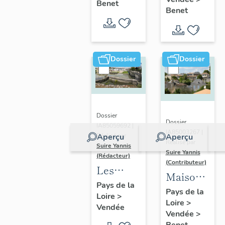
de
Benet
place
l'église
Benet
Benet
l'église
Gabriel-
Sainte-
de
Delaunay
Eulalie
Sainte-
de Benet
Christine
Dossier
Dossier
Dossier
Dossier
IA85059692 |
IA85003267 |
Aperçu
Aperçu
Réalisé par
Réalisé par
Suire Yannis
Suire Yannis
(Rédacteur)
(Contributeur)
Les
Maisons,
ports
Pays de la
fermes :
Pays de la
Loire
>
dans la
Loire
>
l'habitat
Vendée
vallée de
Vendée
>
à Benet
Benet