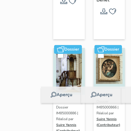
la Sèvre
Niortaise,
Marais
poitevin
Dossier
Dossier
Aperçu
Aperçu
Dossier
IM85000866 |
Dossier
Réalisé par
IM85000886 |
Suire Yannis
Réalisé par
(Contributeur)
Suire Yannis
(Contributeur)