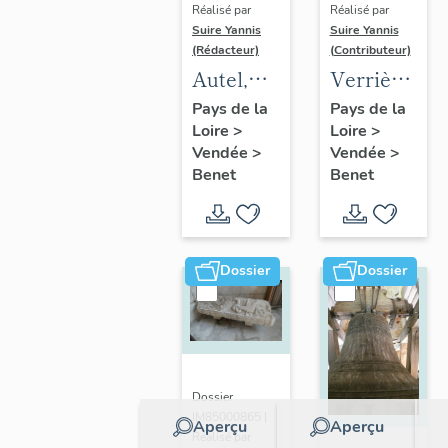
Réalisé par
Réalisé par
Suire Yannis
Suire Yannis
(Rédacteur)
(Contributeur)
Autel,
Verrière
tabernacle,
non
Pays de la
Pays de la
Loire
>
Loire
>
retable,
figurée
Vendée
>
Vendée
>
statue de
Benet
Benet
la Vierge
Dossier
Dossier
Dossier
IM85000865 |
Aperçu
Aperçu
Réalisé par