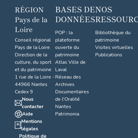
BASES DE
NOS
RÉGION
DONNÉES
RESSOUR
Pays de la
Loire
POP : la
Bibliothèque du
Conseil régional
plateforme
patrimoine
Pays de la Loire
ouverte du
Visites virtuelles
Direction de la
patrimoine
Publications
culture, du sport
Atlas Ville de
et du patrimoine
Laval
1 rue de la Loire -
Réseau des
44966 Nantes
Archives
Cedex 9
Documentaires
Nous
de l'Oralité
contacter
Nantes
Aide
Patrimonia
Mentions
légales
Politique de