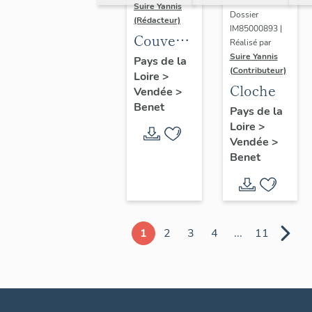
Suire Yannis
Dossier
(Rédacteur)
IM85000893 |
Couvercle
Réalisé par
de
Suire Yannis
Pays de la
(Contributeur)
Loire
>
sarcophage
Cloche
Vendée
>
Benet
Pays de la
Loire
>
Vendée
>
Benet
1
2
3
4
...
11