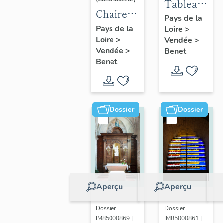
Tableau :
Chaire à
Sainte
Pays de la
prêcher
Pays de la
Loire
>
Famille
Loire
>
Vendée
>
Vendée
>
Benet
Benet
Dossier
Dossier
Aperçu
Aperçu
Dossier
Dossier
IM85000869 |
IM85000861 |