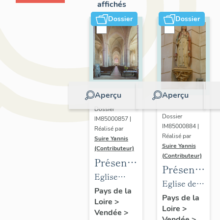
affichés
Dossier
Dossier
Aperçu
Aperçu
Dossier
Dossier
IM85000857 |
IM85000884 |
Réalisé par
Réalisé par
Suire Yannis
Suire Yannis
(Contributeur)
(Contributeur)
Présentation
Présentatio
des
Eglise
des
Eglise de
objets
paroissiale
Pays de la
objets
Sainte-
Pays de la
Loire
>
mobiliers
Sainte-
Loire
>
mobiliers
Christine,
Vendée
>
de
Eulalie de
Vendée
>