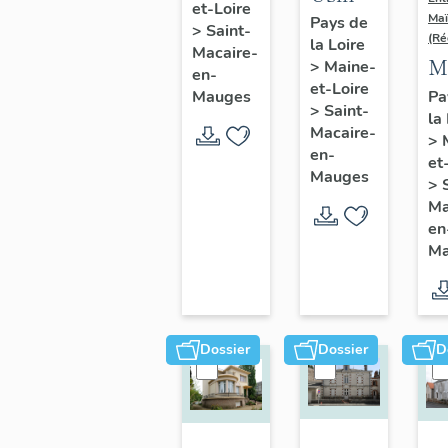
et-Loire
de
Maï
Pays de
>
Saint-
(Ré
la Loire
chaussures
Macaire-
M
>
Maine-
Repussard-
en-
et-Loire
d
Pa
Mauges
Chupin,
>
Saint-
la
l'
22 rue
Macaire-
>
G
en-
d'Anjou
et
C
Mauges
>
16
Ma
en
d'
Ma
A
Sa
M
en
Dossier
Dossier
D
M