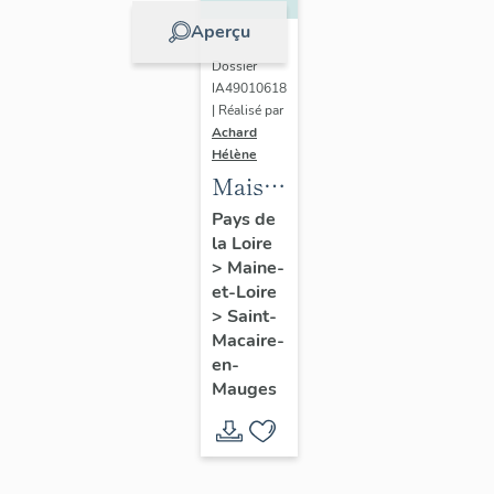
Aperçu
Dossier
IA49010618
| Réalisé par
Achard
Hélène
Maison
de
Pays de
la Loire
l'industriel
>
Maine-
Louis
et-Loire
Huchon
>
Saint-
(fils)
Macaire-
en-
Mauges