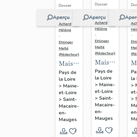
Dossier
Dos
Dossier
IA49010602
IA
IA49010601
Aperçu
Aperçu
Aper
| Réalisé par
| Ré
| Réalisé par
Achard
Ac
Achard
Hélène
Hé
Hélène
-
-
-
Ehlinger
Ehl
Ehlinger
Maïté
Maï
Maïté
(Rédacteur)
(Ré
(Rédacteur)
Maison
M
Maison
de
d
de
Pays de
Pa
Pays de
la Loire
l'industriel
la
c
la Loire
l'industriel
>
Maine-
>
>
Maine-
Yves
de
Auguste
et-Loire
et
et-Loire
Repussard,20
So
Repussard,
>
Saint-
>
>
Saint-
rue d'
A
Macaire-
24 rue
Ma
Macaire-
en-
en
Anjou,
en-
d
d'
Mauges
Ma
Mauges
Saint-
C
Anjou,
Macaire-
23
Saint-