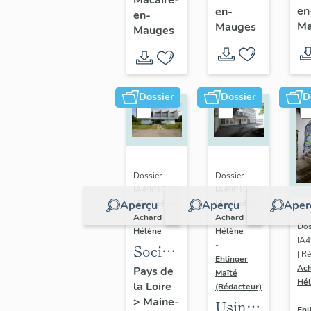
en
en-
Saint-
en-
de
Ma
Mauges
Mauges
Macaire-
Saint-
en-
Macaire-
Mauges
en-
Mauges
Dossier
Dossier
D
Dossier
Dossier
IA49010608
IA49010600
Aperçu
Aperçu
Aper
| Réalisé par
| Réalisé par
Achard
Achard
Dos
Hélène
Hélène
IA
-
Société
| Ré
Ehlinger
Anonyme
Ac
Pays de
Maïté
Hé
la Loire
de
(Rédacteur)
-
>
Maine-
Usine
Chaussures
Ehl