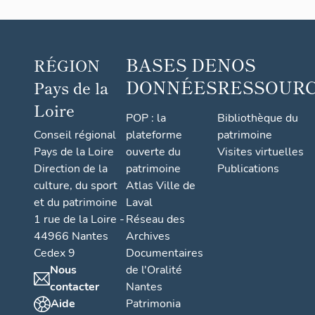
BASES DE
NOS
RÉGION
DONNÉES
RESSOUR
Pays de la
Loire
POP : la
Bibliothèque du
Conseil régional
plateforme
patrimoine
Pays de la Loire
ouverte du
Visites virtuelles
Direction de la
patrimoine
Publications
culture, du sport
Atlas Ville de
et du patrimoine
Laval
1 rue de la Loire -
Réseau des
44966 Nantes
Archives
Cedex 9
Documentaires
Nous
de l'Oralité
contacter
Nantes
Aide
Patrimonia