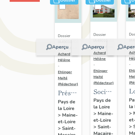
Dossier
Dossier
D
Dos
Dossier
Dossier
IA
IA49010604
IA49010606
Aperçu
Aperçu
Aper
| Ré
| Réalisé par
| Réalisé par
Ac
Achard
Achard
Hé
Hélène
Hélène
-
-
-
Ehl
Ehlinger
Ehlinger
Maï
Maïté
Maïté
(Ré
(Rédacteur)
(Rédacteur)
L
Société
Présentation
B
BTP
du
Pa
Pays de
Pays de
la
Ai
la Loire
Chupin-
la Loire
patrimoine
>
>
Maine-
>
Maine-
10
Vigneron,
industriel
et
et-Loire
et-Loire
al
94 rue
de la
>
>
Saint-
>
Saint-
Be
Choletaise,
Ma
Macaire-
commune
Macaire-