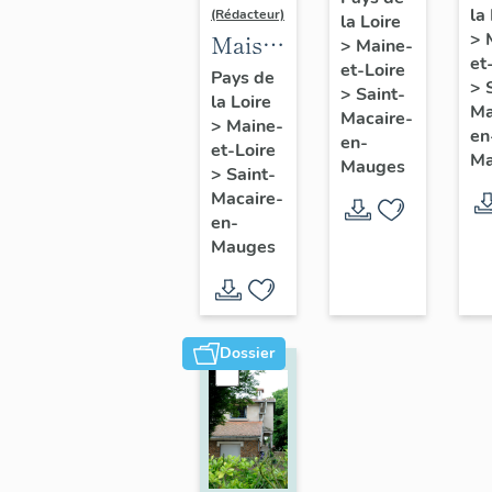
la
de
(Rédacteur)
la Loire
l'industriel
>
Maison
>
Maine-
So
Jean
et
et-Loire
de
A
Pays de
Pasquier,
>
>
Saint-
la Loire
l'industriel
d
Ma
9 rue
Macaire-
>
Maine-
Louis
en
C
en-
Jeanne-
et-Loire
Ma
Pasquier,
Mauges
Sa
>
Saint-
d'Arc,
2 rue
Macaire-
M
Saint-
en-
Pasteur,
en
Macaire-
Mauges
Saint-
M
en-
Macaire-
Mauges
en-
Mauges
Dossier