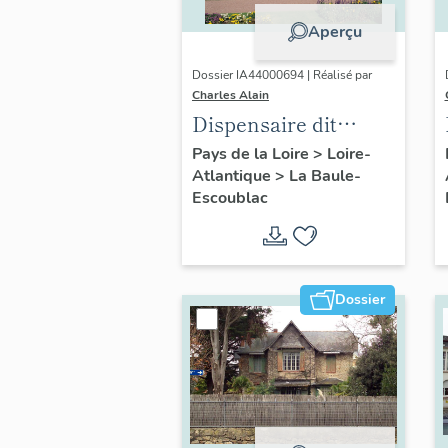
Aperçu
Dossier IA44000694 | Réalisé par
Charles Alain
Dispensaire dit
Fondation la
Pays de la Loire
>
Loire-
Atlantique
>
La Baule-
Pérousse puis
Escoublac
Dispensaire
d'hygiène social, 39
avenue du Maréchal-
Joffre
Dossier