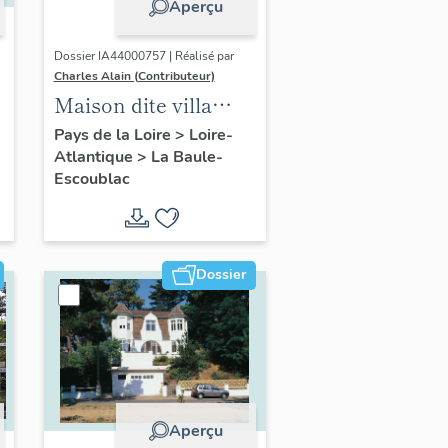
Aperçu
Dossier IA44000757 | Réalisé par
Charles Alain (Contributeur)
Maison dite villa
balnéaire Ma
Pays de la Loire
>
Loire-
Atlantique
>
La Baule-
Chaumine
Escoublac
actuellement
immeuble à
logements, 9 avenue
du Connétable
Dossier
Aperçu