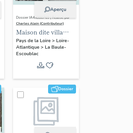
Aperçu
Dossier IA44000769 | Réalisé par
Charles Alain (Contributeur)
Maison dite villa
balnéaire Grégoria, 3
Pays de la Loire
>
Loire-
Atlantique
>
La Baule-
avenue Cornil
Escoublac
Dossier