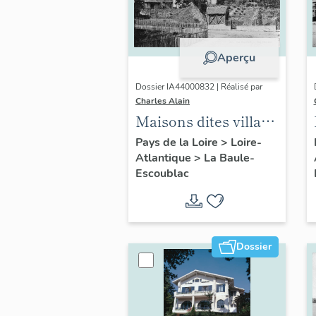
Aperçu
Dossier IA44000832 | Réalisé par
Charles Alain
Maisons dites villas
balnéaires et
Pays de la Loire
>
Loire-
Atlantique
>
La Baule-
immeubles à
Escoublac
logements de la
commune de La
Baule-Escoublac
Dossier