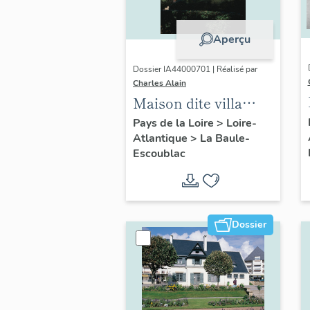
Aperçu
Dossier IA44000701 | Réalisé par
Charles Alain
Maison dite villa
balnéaire Ohentzea,
Pays de la Loire
>
Loire-
Atlantique
>
La Baule-
7 avenue Professeur-
Escoublac
Thiroloix
Dossier