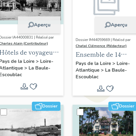
Aperçu
Aperçu
Dossier IA44000831 | Réalisé par
Dossier IM44059669 | Réalisé par
Charles Alain (Contributeur)
Chatal Clémence (Rédacteur)
Hôtels de voyageurs
Ensemble de 14
de la commune de
Pays de la Loire
>
Loire-
tableaux : chemin de
Pays de la Loire
>
Loire-
Atlantique
>
La Baule-
La Baule-Escoublac
Atlantique
>
La Baule-
croix, église
Escoublac
Escoublac
paroissiale Notre-
Dame-de-Lourdes de
La Baule
Dossier
Dossier