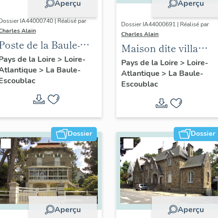
Aperçu
Aperçu
Dossier IA44000740 | Réalisé par
Dossier IA44000691 | Réalisé par
Charles Alain
Charles Alain
Poste de la Baule-
Maison dite villa
Escoublac, place de
Pays de la Loire
>
Loire-
balnéaire Siébel, 12
Pays de la Loire
>
Loire-
Atlantique
>
La Baule-
la Victoire
Atlantique
>
La Baule-
avenue de la
Escoublac
Escoublac
Concorde
Dossier
Dossier
Aperçu
Aperçu