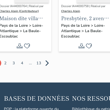
Dossier IA44000764 | Réalisé par
Dossier IA44000758 | Réalisé par
Charles Alain (Contributeur)
Charles Alain
Maison dite villa
Presbytère, 2 avenue
balnéaire Gazonette
des Alcyons
Pays de la Loire
>
Loire-
Pays de la Loire
>
Loire-
Atlantique
>
La Baule-
Atlantique
>
La Baule-
puis Romance, 14
Escoublac
Escoublac
avenue de la
Concorde
2
3
4
...
13
BASES DE DONNÉES
NOS RESSO
POP : la plateforme ouverte du
Bibliothèque du patr