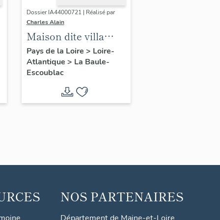
Dossier IA44000721 | Réalisé par
Charles Alain
Maison dite villa
balnéaire Edgarley
Pays de la Loire
>
Loire-
Atlantique
>
La Baule-
puis Padacord, 21
Escoublac
allée Cavalière
URCES
NOS PARTENAIRES
imoine
Département de Maine-et-Loire