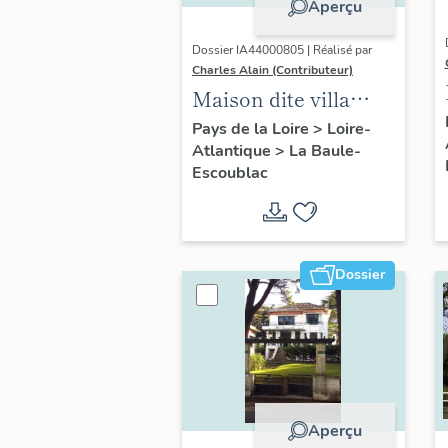
Aperçu
Dossier IA44000805 | Réalisé par
Charles Alain (Contributeur)
Maison dite villa
balnéaire Nam Ky,
Pays de la Loire
>
Loire-
Atlantique
>
La Baule-
139 avenue du
Escoublac
Maréchal-de-Lattre-
de-Tassigny
Dossier
Aperçu