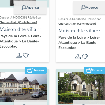
Aperçu
Aperçu
Dossier IA44000636 | Réalisé par
Dossier IA44000755 | Réalisé par
Charles Alain (Contributeur)
Charles Alain (Contributeur)
Maison dite villa
Maison dite villa
balnéaire Cybèle, 1
Pays de la Loire
>
Loire-
balnéaire Rénova, 5
Pays de la Loire
>
Loire-
Atlantique
>
La Baule-
avenue Hoëdic
Atlantique
>
La Baule-
allée des Tamaris
Escoublac
Escoublac
Dossier
Dossier