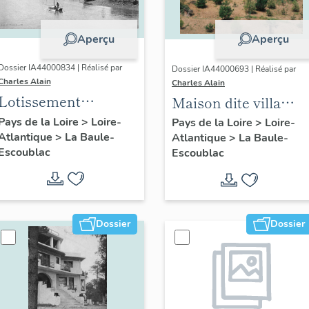
Aperçu
Aperçu
Dossier IA44000834 | Réalisé par
Dossier IA44000693 | Réalisé par
Charles Alain
Charles Alain
Lotissement
Maison dite villa
concerté Benoit
balnéaire Les
Pays de la Loire
>
Loire-
Pays de la Loire
>
Loire-
Atlantique
>
La Baule-
Atlantique
>
La Baule-
Roches Rouges, 3, 5
Escoublac
Escoublac
avenue Balzac
Dossier
Dossier