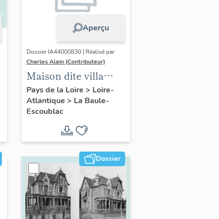
Aperçu
Dossier IA44000830 | Réalisé par
Charles Alain (Contributeur)
Maison dite villa
balnéaire La
Pays de la Loire
>
Loire-
Atlantique
>
La Baule-
Bretonnière
Escoublac
actuellement
immeuble à
logements, 3 avenue
du Capitaine-
Dossier
Desforges