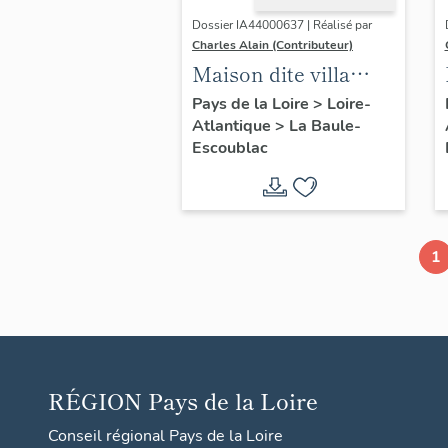
Dossier IA44000637 | Réalisé par
Charles Alain (Contributeur)
Maison dite villa
balnéaire Les
Pays de la Loire
>
Loire-
Atlantique
>
La Baule-
Peupliers, 23 avenue
Escoublac
des Améthystes
1
RÉGION
Pays de la Loire
Conseil régional Pays de la Loire