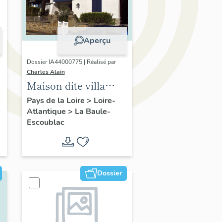
Aperçu
Dossier IA44000775 | Réalisé par
Charles Alain
Maison dite villa
balnéaire Clairbois,
Pays de la Loire
>
Loire-
Atlantique
>
La Baule-
37 avenue des
Escoublac
Ondines
Dossier