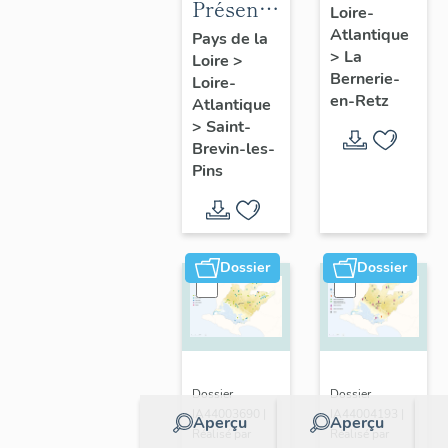
Présentation
Loire-
présentatio
de la
Atlantique
Pays de la
de la
>
La
Loire
>
commune
commune
Bernerie-
Loire-
de Saint-
en-Retz
Atlantique
Brevin-
>
Saint-
les-Pins
Brevin-les-
Pins
Dossier
Dossier
Dossier
Dossier
IA44003690 |
IA44004193 |
Aperçu
Aperçu
Réalisé par
Réalisé par