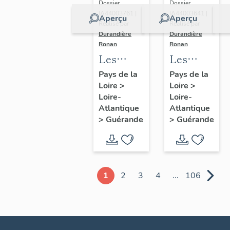
Dossier
Dossier
IA44003761 |
IA44003641 |
Aperçu
Aperçu
Réalisé par
Réalisé par
Durandière
Durandière
Ronan
Ronan
Les
Les
châteaux
blockhaus
Pays de la
Pays de la
Loire
>
Loire
>
et
de
Loire-
Loire-
manoirs
Guérande
Atlantique
Atlantique
de
>
Guérande
>
Guérande
Guérande
1
2
3
4
...
106