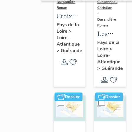
Durandière
Cussonneau
Ronan
Christian
-
Croix
Durandière
monumentales,
Pays de la
Ronan
Loire
>
croix de
Les
Loire-
chemin,
moulins
Pays de la
Atlantique
calvaires
Loire
>
de
>
Guérande
Loire-
et
Guérande
Atlantique
oratoires
>
Guérande
de
Guérande
Dossier
Dossier