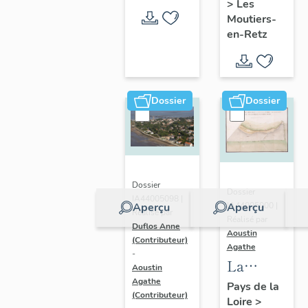
>
Les
en-Retz
Moutiers-
en-Retz
Dossier
Dossier
Dossier
Dossier
IA44005098 |
IA44005000 |
Aperçu
Aperçu
Réalisé par
Réalisé par
Duflos Anne
Aoustin
(Contributeur)
Agathe
-
La
Aoustin
Bernerie-
Agathe
Pays de la
(Contributeur)
Loire
>
en-Retz :