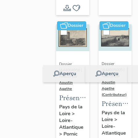
d'inventaire
d'étude
Dossier
Dossier
Dossier
Dossier
IA44005005 |
IA44004958 |
Aperçu
Aperçu
Réalisé par
Réalisé par
Aoustin
Aoustin
Agathe
Agathe
(Contributeur)
Présentation
Présentatio
de la
Pays de la
de la
Pays de la
Loire
>
commune
Loire
>
commune
Loire-
de
Loire-
Atlantique
des
Pornic
Atlantique
>
Pornic
Moutiers-