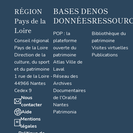
BASES DE
NOS
RÉGION
DONNÉES
RESSOUR
Pays de la
Loire
POP : la
Bibliothèque du
Conseil régional
plateforme
patrimoine
Pays de la Loire
ouverte du
Visites virtuelles
Direction de la
patrimoine
Publications
culture, du sport
Atlas Ville de
et du patrimoine
Laval
1 rue de la Loire -
Réseau des
44966 Nantes
Archives
Cedex 9
Documentaires
Nous
de l'Oralité
contacter
Nantes
Aide
Patrimonia
Mentions
légales