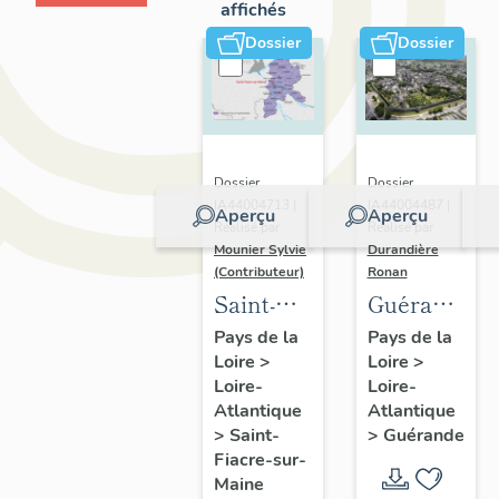
affichés
Dossier
Dossier
Dossier
Dossier
IA44004713 |
IA44004487 |
Aperçu
Aperçu
Réalisé par
Réalisé par
Mounier Sylvie
Durandière
(Contributeur)
Ronan
Saint-
Guérande
Fiacre-
:
Pays de la
Pays de la
Loire
>
Loire
>
sur-
présentatio
Loire-
Loire-
Maine :
de la
Atlantique
Atlantique
présentation
commune
>
Saint-
>
Guérande
de
et de
Fiacre-sur-
Maine
l'opération
l'aire