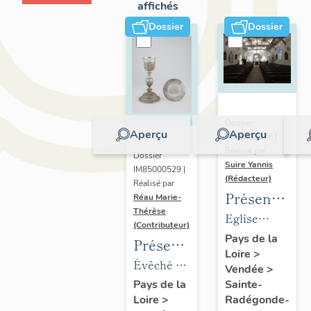
affichés
Dossier
Dossier
Dossier
Aperçu
Aperçu
IM85000676 |
Réalisé par
Dossier
Suire Yannis
IM85000529 |
(Rédacteur)
Réalisé par
Présentation
Réau Marie-
Thérèse
des
Eglise
(Contributeur)
objets
paroissiale
Pays de la
Présentation
Loire
>
mobiliers
Sainte
du
Évêché de
Vendée
>
de
Radegonde
mobilier
Luçon,
Sainte-
Pays de la
l'église
de Sainte-
Radégonde-
Loire
>
de
place