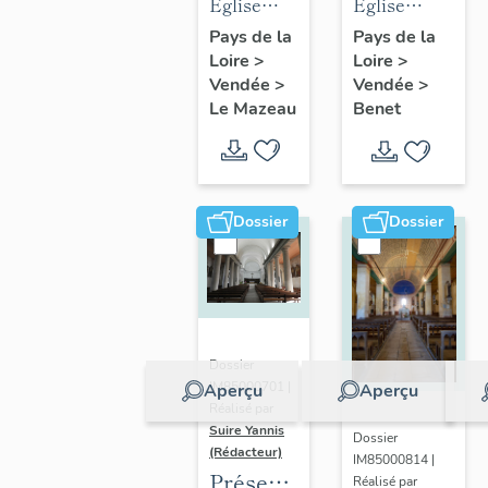
des
des
Eglise
Eglise
objets
objets
Notre-
paroissiale
Pays de la
Pays de la
Loire
>
mobiliers
Loire
>
mobiliers
Dame de
Sainte-
Vendée
>
Vendée
>
de
de
l'Immaculée
Eulalie de
Le Mazeau
Benet
l'église
l'église
Conception
Benet
du
Sainte-
du
Mazeau
Eulalie
Mazeau
de Benet
Dossier
Dossier
Dossier
IM85000701 |
Aperçu
Aperçu
Réalisé par
Suire Yannis
Dossier
(Rédacteur)
IM85000814 |
Présentation
Réalisé par