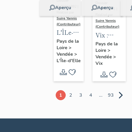
Dossier
Dossier
IA85001992 |
Aperçu
Aperçu
IA85002141 |
Réalisé par
Réalisé par
Suire Yannis
Suire Yannis
(Contributeur)
(Contributeur)
L'ÎLe-
Vix :
d'Elle :
Pays de la
présentation
Pays de la
Loire
>
présentation
Loire
>
de la
Vendée
>
de la
Vendée
>
commune
L'Île-d'Elle
Vix
commune
1
2
3
4
...
93