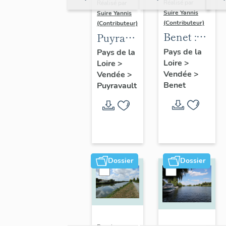
Réalisé par
Réalisé par
Suire Yannis
Suire Yannis
(Contributeur)
(Contributeur)
Benet :
Puyravault
présentation
:
Pays de la
Pays de la
Loire
>
de la
Loire
>
présentation
Vendée
>
Vendée
>
commune
de la
Benet
Puyravault
commune
Dossier
Dossier