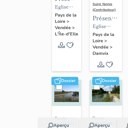
Suire Yannis
des
Eglise
(Contributeur)
objets
paroissiale
Pays de la
Présentation
Loire
>
mobiliers
Saint-
des
Eglise
Vendée
>
de
Hilaire de
objets
paroissiale
L'Île-d'Elle
Pays de la
l'église
L'Île-d'Elle
Loire
>
mobiliers
Saint-Guy
de L'Île-
Vendée
>
de
de Damvix
Damvix
d'Elle
l'église
de
Damvix
Dossier
Dossier
Dossier
Dossier
IA85003266 |
IA85001871 |
Aperçu
Aperçu