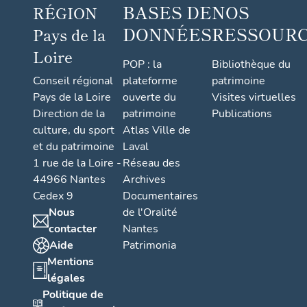
BASES DE
NOS
RÉGION
DONNÉES
RESSOUR
Pays de la
Loire
POP : la
Bibliothèque du
Conseil régional
plateforme
patrimoine
Pays de la Loire
ouverte du
Visites virtuelles
Direction de la
patrimoine
Publications
culture, du sport
Atlas Ville de
et du patrimoine
Laval
1 rue de la Loire -
Réseau des
44966 Nantes
Archives
Cedex 9
Documentaires
Nous
de l'Oralité
contacter
Nantes
Aide
Patrimonia
Mentions
légales
Politique de