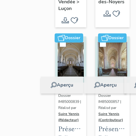
de
Radégonde-
des-Noyers
Vendée
>
l'évêché
Leclerc
Luçon
Sainte-
des-Noyers
de
Radégonde-
Luçon
des-
Noyers
Dossier
Dossier
Aperçu
Aperçu
Dossier
Dossier
IM85000839 |
IM85000857 |
Réalisé par
Réalisé par
Suire Yannis
Suire Yannis
(Rédacteur)
(Contributeur)
Présentation
Présentation