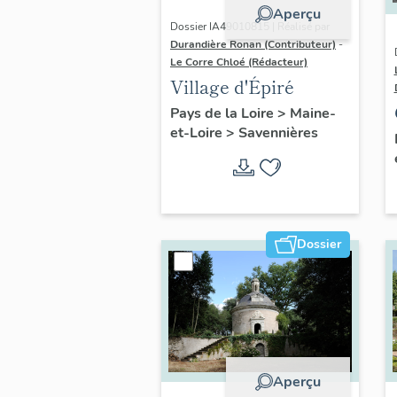
Aperçu
Dossier IA49010815 | Réalisé par
Durandière Ronan (Contributeur)
-
Le Corre Chloé (Rédacteur)
Village d'Épiré
Pays de la Loire
>
Maine-
et-Loire
>
Savennières
Dossier
Aperçu