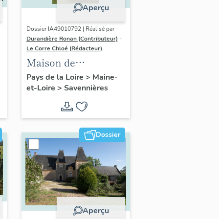
Aperçu
Dossier IA49010792 | Réalisé par
Durandière Ronan (Contributeur)
-
Le Corre Chloé (Rédacteur)
Maison de
villégiature dite villa
Pays de la Loire
>
Maine-
et-Loire
>
Savennières
Belle-Vue, 1 chemin
de la Monnaie
Dossier
Aperçu