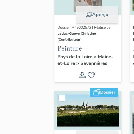
Aperçu
Dossier IM49002572 | Réalisé par
Leduc-Gueye Christine
(Contributeur)
Peinture
monumentale : saint
Pays de la Loire
>
Maine-
et-Loire
>
Savennières
Fiacre, saint
Mathurin
Dossier