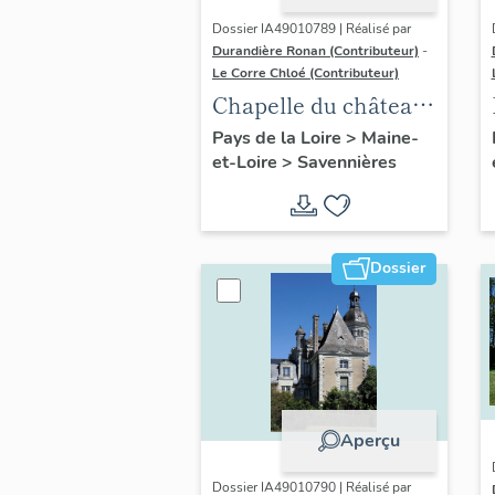
Dossier IA49010789 | Réalisé par
Durandière Ronan (Contributeur)
-
Le Corre Chloé (Contributeur)
Chapelle du château
de Varennes
Pays de la Loire
>
Maine-
et-Loire
>
Savennières
Dossier
Aperçu
Dossier IA49010790 | Réalisé par