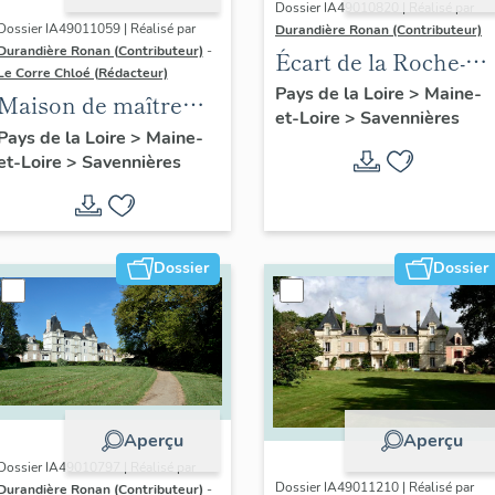
Dossier IA49010820 | Réalisé par
Dossier IA49011059 | Réalisé par
Durandière Ronan (Contributeur)
Durandière Ronan (Contributeur)
-
Écart de la Roche-
Le Corre Chloé (Rédacteur)
aux-Moines
Pays de la Loire
>
Maine-
Maison de maître
et-Loire
>
Savennières
dite Les Lauriers, 13
Pays de la Loire
>
Maine-
et-Loire
>
Savennières
rue Beausoleil
Dossier
Dossier
Aperçu
Aperçu
Dossier IA49010797 | Réalisé par
Dossier IA49011210 | Réalisé par
Durandière Ronan (Contributeur)
-