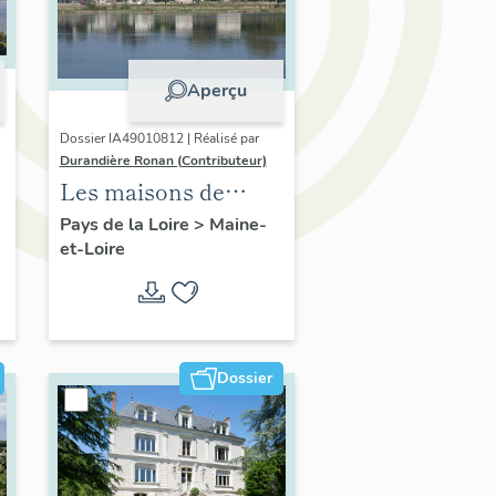
Aperçu
Dossier IA49010812 | Réalisé par
Durandière Ronan (Contributeur)
Les maisons de
villégiature de la
Pays de la Loire
>
Maine-
et-Loire
confluence Maine-
Loire
Dossier