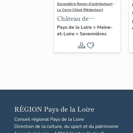
Durandière Ronan (Contributeur)
-
Le Corre Chloé (Rédacteur)
Château de
Varennes
Pays de la Loire
>
Maine-
et-Loire
>
Savennières
RÉGION
Pays de la Loire
Conseil régional Pays de la Loire
Direction de la culture, du sport et du patrimoine