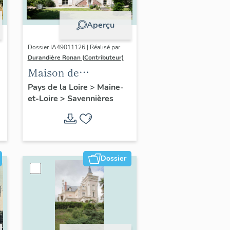
Aperçu
Dossier IA49011126 | Réalisé par
Durandière Ronan (Contributeur)
Maison de
villégiature, 11
Pays de la Loire
>
Maine-
et-Loire
>
Savennières
chemin de la
Monnaie
Dossier