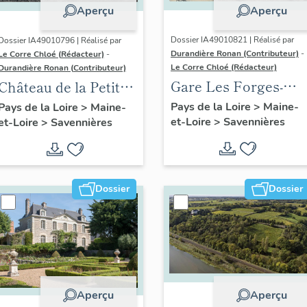
Aperçu
Aperçu
Dossier IA49010821 | Réalisé par
Dossier IA49010796 | Réalisé par
Durandière Ronan (Contributeur)
-
Le Corre Chloé (Rédacteur)
-
Le Corre Chloé (Rédacteur)
Durandière Ronan (Contributeur)
Gare Les Forges-
Château de la Petite-
Savennières
Rivière
Pays de la Loire
>
Maine-
Pays de la Loire
>
Maine-
et-Loire
>
Savennières
(détruite)
et-Loire
>
Savennières
Dossier
Dossier
Aperçu
Aperçu