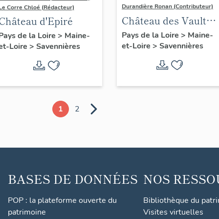
Durandière Ronan (Contributeur)
Le Corre Chloé (Rédacteur)
Château des Vaults
Château d'Epiré
dit aussi Domaine d
Pays de la Loire
>
Maine-
Pays de la Loire
>
Maine-
et-Loire
>
Savennières
Closel
et-Loire
>
Savennières
1
2
BASES DE DONNÉES
NOS RESSO
POP : la plateforme ouverte du
Bibliothèque du patr
patrimoine
Visites virtuelles