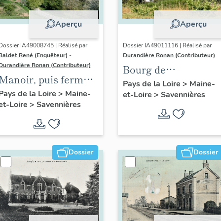
Aperçu
Aperçu
Dossier IA49008745 | Réalisé par
Dossier IA49011116 | Réalisé par
Baldet René (Enquêteur)
-
Durandière Ronan (Contributeur)
Durandière Ronan (Contributeur)
Bourg de
Manoir, puis ferme
Savennières
Pays de la Loire
>
Maine-
de la Coulée-de-
Pays de la Loire
>
Maine-
et-Loire
>
Savennières
et-Loire
>
Savennières
Serrant
Dossier
Dossier