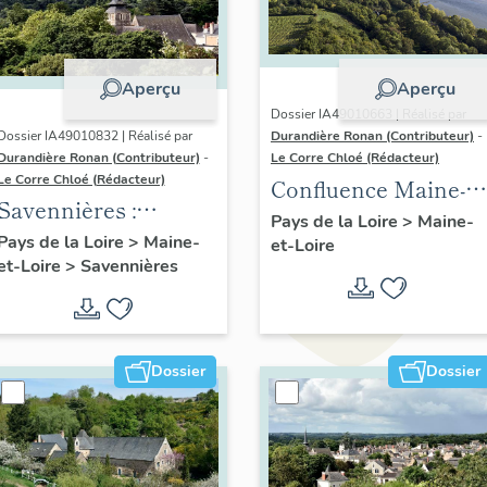
Aperçu
Aperçu
Dossier IA49010663 | Réalisé par
Dossier IA49010832 | Réalisé par
Durandière Ronan (Contributeur)
-
Durandière Ronan (Contributeur)
-
Le Corre Chloé (Rédacteur)
Le Corre Chloé (Rédacteur)
Confluence Maine-
Savennières :
Loire : présentation
Pays de la Loire
>
Maine-
présentation de la
Pays de la Loire
>
Maine-
et-Loire
de l'aire d'étude
et-Loire
>
Savennières
commune
Dossier
Dossier