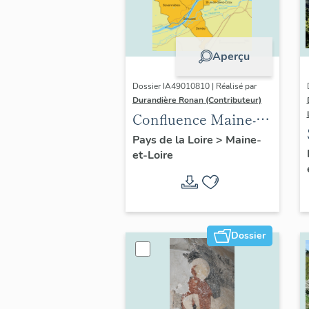
Aperçu
Dossier IA49010810 | Réalisé par
Durandière Ronan (Contributeur)
Confluence Maine-
Loire : présentation
Pays de la Loire
>
Maine-
et-Loire
de l'opération
thématique
Dossier