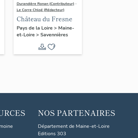
Durandière Ronan (Contributeur)
-
Le Corre Chloé (Rédacteur)
Château du Fresne
u
Pays de la Loire
>
Maine-
et-Loire
>
Savennières
URCES
NOS PARTENAIRES
imoine
Département de Maine-et-Loire
Editions 303