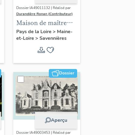
Dossier IA49011132 | Réalisé par
Durandière Ronan (Contributeur)
Maison de maître
dite la Moinardière
Pays de la Loire
>
Maine-
et-Loire
>
Savennières
ou la Mouillardière, 2
chemin de la Roche-
aux-Moines
Dossier
Aperçu
Dossier IA49003453 | Réalisé par