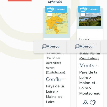
affichés
Dossier
Dossier
Dossier
IA49010823 |
Aperçu
Aperçu
Dossier
Réalisé par
IA49010810 |
Stalder Florian
Réalisé par
(Contributeur)
Durandière
Montsorea
Ronan
:
Pays de la
(Contributeur)
Loire
>
présentatio
Confluence
Maine-et-
de la
Maine-
Pays de la
Loire
>
commune
Loire
>
Loire :
Montsoreau
Maine-et-
présentation
Loire
de