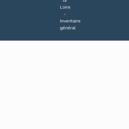
la
Loire
-
Inventaire
général