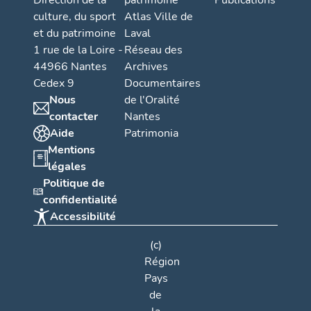
Direction de la
patrimoine
Publications
culture, du sport
Atlas Ville de
et du patrimoine
Laval
1 rue de la Loire -
Réseau des
44966 Nantes
Archives
Cedex 9
Documentaires
Nous
de l'Oralité
contacter
Nantes
Aide
Patrimonia
Mentions
légales
Politique de
confidentialité
Accessibilité
(c)
Région
Pays
de