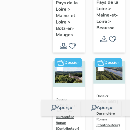
présentatio
Mauges :
Pays de la
Pays de la
Loire
>
de la
Loire
>
présentation
Maine-et-
Maine-et-
commune
de la
Loire
>
Loire
>
commune
Beausse
Botz-en-
Mauges
Dossier
Dossier
Dossier
Dossier
IA49010663 |
IA49010832 |
Aperçu
Aperçu
Réalisé par
Réalisé par
Durandière
Durandière
Ronan
Ronan
(Contributeur)
(Contributeur)