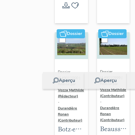
l'opération
thématique
Dossier
Dossier
Dossier
Dossier
IA49010999 |
IA49011000 |
Aperçu
Aperçu
Réalisé par
Réalisé par
Vozza Mathilde
Vozza Mathilde
(Contributeur)
(Rédacteur)
-
-
Durandière
Durandière
Ronan
Ronan
(Contributeur)
(Contributeur)
Beausse :
Botz-en-