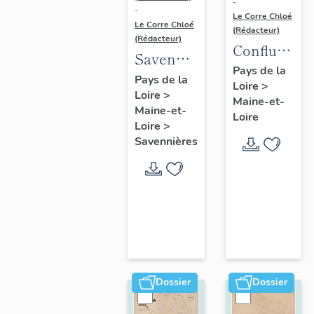
-
-
Le Corre Chloé
Le Corre Chloé
(Rédacteur)
(Rédacteur)
Confluence
Savennières
Maine-
Pays de la
:
Pays de la
Loire
>
Loire :
Loire
>
présentation
Maine-et-
présentatio
Maine-et-
de la
Loire
de l'aire
Loire
>
commune
Savennières
d'étude
Dossier
Dossier