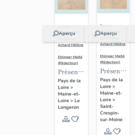
Dossier
Dossier
IA49010581 |
Aperçu
Aperçu
IA49010565 |
Réalisé par
Réalisé par
Achard Hélène
Achard Hélène
-
-
Ehlinger Maïté
Ehlinger Maïté
(Rédacteur)
(Rédacteur)
Présentatio
Présentation
du
du
Pays de la
Pays de la
Loire
>
patrimoine
Loire
>
patrimoine
Maine-et-
Maine-et-
industriel
industriel
Loire
>
Loire
>
Le
de la
de la
Saint-
Longeron
commune
commune
Crespin-
sur-Moine
de Saint-
du
Crespin-
Longeron