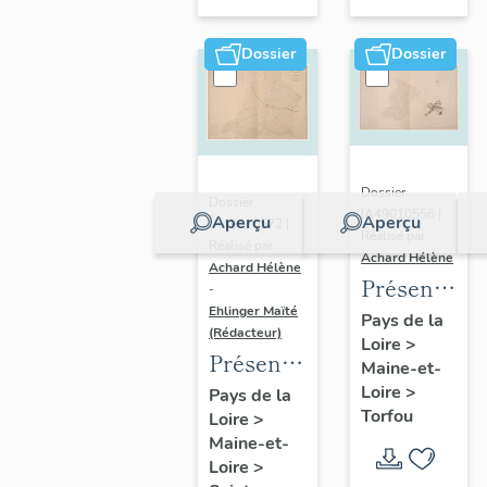
sur-
Moine
Dossier
Dossier
Dossier
Dossier
IA49010556 |
Aperçu
Aperçu
IA49010572 |
Réalisé par
Réalisé par
Achard Hélène
Achard Hélène
Présentatio
-
Ehlinger Maïté
du
Pays de la
(Rédacteur)
Loire
>
patrimoine
Présentation
Maine-et-
industriel
du
Loire
>
Pays de la
de la
Torfou
Loire
>
patrimoine
commune
Maine-et-
industriel
de
Loire
>
de la