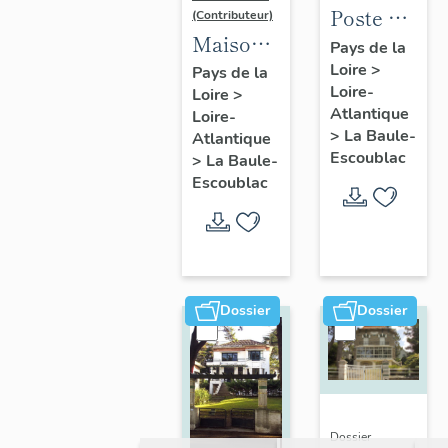
Poste de
(Contributeur)
Maison
la Baule-
Pays de la
dite villa
Loire
>
Escoublac,
Pays de la
Loire-
Loire
>
balnéaire
place de
Atlantique
Loire-
Nam Ky,
la
>
La Baule-
Atlantique
139
Victoire
Escoublac
>
La Baule-
avenue
Escoublac
du
Maréchal-
de-
Lattre-
Dossier
Dossier
de-
Tassigny
Dossier