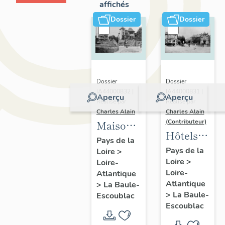
affichés
Dossier
Dossier
Dossier
Dossier
IA44000832 |
IA44000831 |
Aperçu
Aperçu
Réalisé par
Réalisé par
Charles Alain
Charles Alain
(Contributeur)
Maisons
Hôtels
dites
Pays de la
de
Pays de la
Loire
>
villas
Loire
>
voyageurs
Loire-
balnéaires
Loire-
Atlantique
de la
et
Atlantique
>
La Baule-
commune
immeubles
>
La Baule-
Escoublac
de La
Escoublac
à
Baule-
logements