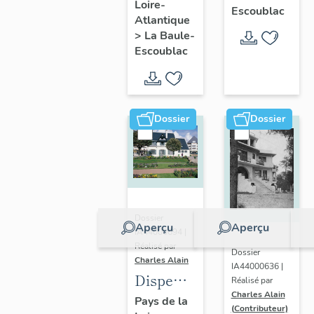
Loire-
Ohentzea,
Escoublac
Atlantique
7 avenue
>
La Baule-
Professeur-
Escoublac
Thiroloix
Dossier
Dossier
Dossier
Aperçu
Aperçu
IA44000694 |
Réalisé par
Dossier
Charles Alain
IA44000636 |
Dispensaire
Réalisé par
Charles Alain
dit
Pays de la
(Contributeur)