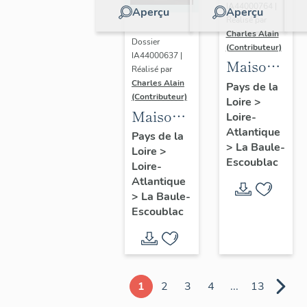
IA44000764 |
Aperçu
Aperçu
Réalisé par
Charles Alain
Dossier
(Contributeur)
IA44000637 |
Maison
Réalisé par
dite villa
Charles Alain
Pays de la
(Contributeur)
Loire
>
balnéaire
Maison
Loire-
Gazonette
Atlantique
dite villa
Pays de la
puis
>
La Baule-
Loire
>
balnéaire
Romance,
Escoublac
Loire-
Les
14
Atlantique
Peupliers,
>
La Baule-
avenue
23
Escoublac
de la
avenue
Concorde
des
Améthystes
1
2
3
4
...
13