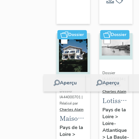
Escoublac
de la
commune
de La
Baule-
Dossier
Dossier
Escoublac
Dossier
IA44000834 |
Aperçu
Aperçu
Réalisé par
Dossier
Charles Alain
IA44000701 |
Lotissemen
Réalisé par
concerté
Pays de la
Charles Alain
Loire
>
Benoit
Maison
Loire-
dite villa
Pays de la
Atlantique
Loire
>
balnéaire
>
La Baule-