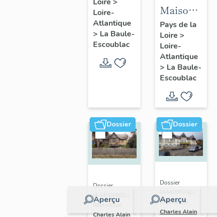
Loire
>
Fondation
Maison
Loire-
la
dite villa
Atlantique
Pays de la
Pérousse
>
La Baule-
Loire
>
balnéaire
puis
Escoublac
Loire-
Cybèle, 1
Dispensaire
Atlantique
avenue
>
La Baule-
d'hygiène
Hoëdic
Escoublac
social, 39
avenue
du
Maréchal-
Dossier
Dossier
Joffre
Dossier
Dossier
IA44000740 |
IA44000805 |
Aperçu
Aperçu
Réalisé par
Réalisé par
Charles Alain
Charles Alain