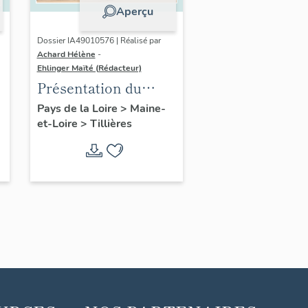
Aperçu
Dossier IA49010576 | Réalisé par
Achard Hélène
-
Ehlinger Maïté (Rédacteur)
Présentation du
patrimoine
Pays de la Loire
>
Maine-
et-Loire
>
Tillières
industriel de la
commune de
Tillières