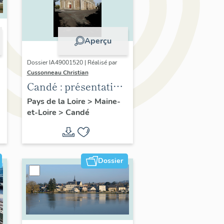
Aperçu
Dossier IA49001520 | Réalisé par
Cussonneau Christian
Candé : présentation
de la commune
Pays de la Loire
>
Maine-
et-Loire
>
Candé
Dossier