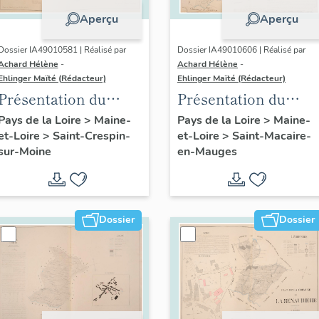
Aperçu
Aperçu
Dossier IA49010581 | Réalisé par
Dossier IA49010606 | Réalisé par
Achard Hélène
-
Achard Hélène
-
Ehlinger Maïté (Rédacteur)
Ehlinger Maïté (Rédacteur)
Présentation du
Présentation du
patrimoine
patrimoine
Pays de la Loire
>
Maine-
Pays de la Loire
>
Maine-
et-Loire
>
Saint-Crespin-
et-Loire
>
Saint-Macaire-
industriel de la
industriel de la
sur-Moine
en-Mauges
commune de Saint-
commune de Saint-
Crespin-sur-Moine
Macaire-en-Mauges
Dossier
Dossier