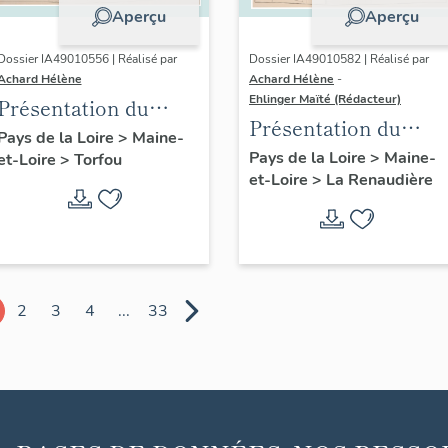
Aperçu
Aperçu
Dossier IA49010556 | Réalisé par
Dossier IA49010582 | Réalisé par
Achard Hélène
Achard Hélène
-
Ehlinger Maïté (Rédacteur)
Présentation du
Présentation du
patrimoine
Pays de la Loire
>
Maine-
patrimoine
Pays de la Loire
>
Maine-
et-Loire
>
Torfou
industriel de la
et-Loire
>
La Renaudière
industriel de la
commune de Torfou
commune de La
Renaudière
2
3
4
...
33