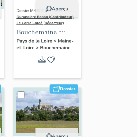
Aperçu
Dossier IA49010833 | Réalisé par
Durandière Ronan (Contributeur)
-
Le Corre Chloé (Rédacteur)
Bouchemaine :
présentation de la
Pays de la Loire
>
Maine-
et-Loire
>
Bouchemaine
commune
Dossier
Aperçu