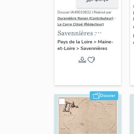
Dossier IA49010832 | Réalisé par
Durandière Ronan (Contributeur)
-
Le Corre Chloé (Rédacteur)
Savennières :
présentation de la
Pays de la Loire
>
Maine-
et-Loire
>
Savennières
commune
Dossier