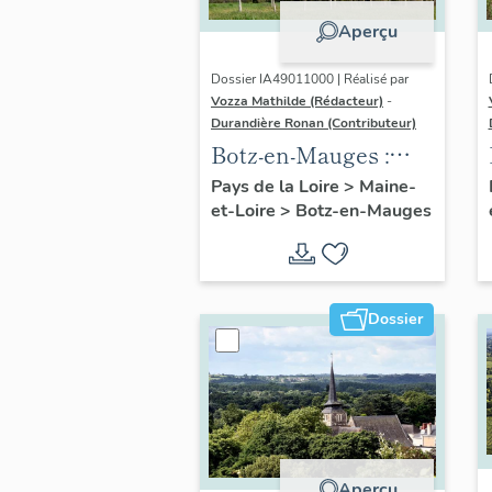
Aperçu
Dossier IA49011000 | Réalisé par
Vozza Mathilde (Rédacteur)
-
Durandière Ronan (Contributeur)
Botz-en-Mauges :
présentation de la
Pays de la Loire
>
Maine-
et-Loire
>
Botz-en-Mauges
commune
Dossier
Aperçu