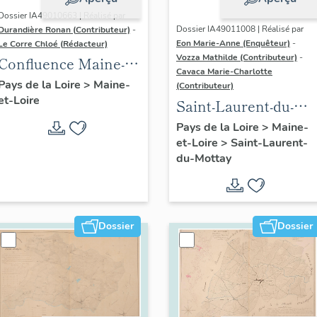
Dossier IA49010663 | Réalisé par
Dossier IA49011008 | Réalisé par
Durandière Ronan (Contributeur)
-
Eon Marie-Anne (Enquêteur)
-
Le Corre Chloé (Rédacteur)
Vozza Mathilde (Contributeur)
-
Confluence Maine-
Cavaca Marie-Charlotte
Loire : présentation
Pays de la Loire
>
Maine-
(Contributeur)
et-Loire
de l'aire d'étude
Saint-Laurent-du-
Mottay :
Pays de la Loire
>
Maine-
et-Loire
>
Saint-Laurent-
présentation de la
du-Mottay
commune
Dossier
Dossier