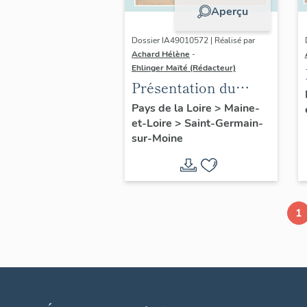
Aperçu
Dossier IA49010572 | Réalisé par
Achard Hélène
-
Ehlinger Maïté (Rédacteur)
Présentation du
patrimoine
Pays de la Loire
>
Maine-
et-Loire
>
Saint-Germain-
industriel de la
sur-Moine
commune de Saint-
Germain-sur-Moine
1