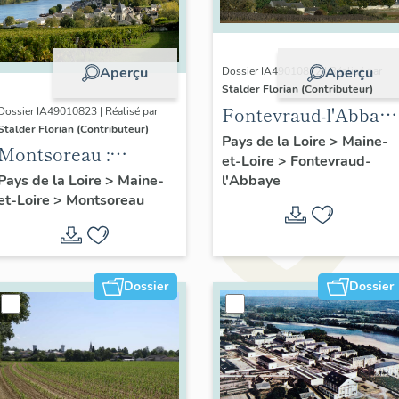
Aperçu
Aperçu
Dossier IA49010822 | Réalisé par
Stalder Florian (Contributeur)
Fontevraud-l'Abbaye
Dossier IA49010823 | Réalisé par
Stalder Florian (Contributeur)
: présentation de la
Pays de la Loire
>
Maine-
Montsoreau :
et-Loire
>
Fontevraud-
commune
présentation de la
l'Abbaye
Pays de la Loire
>
Maine-
et-Loire
>
Montsoreau
commune
Dossier
Dossier