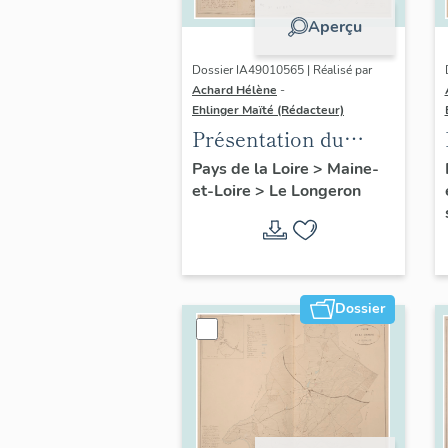
Aperçu
Dossier IA49010565 | Réalisé par
Achard Hélène
-
Ehlinger Maïté (Rédacteur)
Présentation du
patrimoine
Pays de la Loire
>
Maine-
et-Loire
>
Le Longeron
industriel de la
commune du
Longeron
Dossier