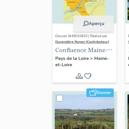
Aperçu
Dossier IA49010810 | Réalisé par
Durandière Ronan (Contributeur)
Confluence Maine-
Loire : présentation
Pays de la Loire
>
Maine-
et-Loire
de l'opération
thématique
Dossier