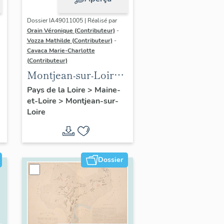
Dossier IA49011005 | Réalisé par
Orain Véronique (Contributeur)
-
Vozza Mathilde (Contributeur)
-
Cavaca Marie-Charlotte
(Contributeur)
Montjean-sur-Loire :
présentation de la
Pays de la Loire
>
Maine-
et-Loire
>
Montjean-sur-
commune
Loire
Dossier