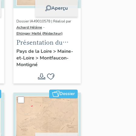
Aperçu
Dossier IA49010578 | Réalisé par
Achard Hélène
-
Ehlinger Maïté (Rédacteur)
Présentation du
patrimoine
Pays de la Loire
>
Maine-
et-Loire
>
Montfaucon-
industriel de la
Montigné
commune de
Montfaucon-
Montigné
Dossier