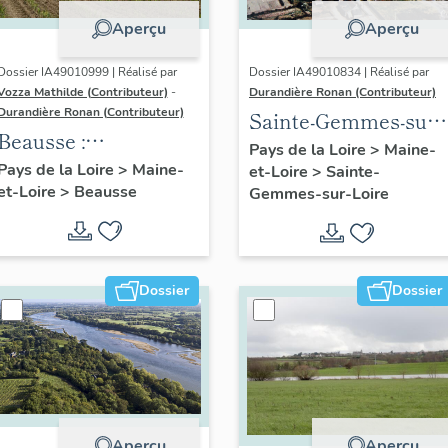
Aperçu
Aperçu
Dossier IA49010999 | Réalisé par
Dossier IA49010834 | Réalisé par
Vozza Mathilde (Contributeur)
-
Durandière Ronan (Contributeur)
Durandière Ronan (Contributeur)
Sainte-Gemmes-sur-
Beausse :
Loire : présentation
Pays de la Loire
>
Maine-
présentation de la
Pays de la Loire
>
Maine-
et-Loire
>
Sainte-
de la commune
et-Loire
>
Beausse
commune
Gemmes-sur-Loire
Dossier
Dossier
Aperçu
Aperçu