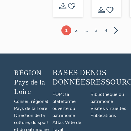
Musses,
Mérot
25
du
avenue
Barre,
de la
place du
1
2
...
3
4
Noëveillard
Petit-
Nice
BASES DE
NOS
RÉGION
DONNÉES
RESSOUR
Pays de la
Loire
POP : la
Bibliothèque du
Conseil régional
plateforme
patrimoine
Pays de la Loire
ouverte du
Visites virtuelles
Direction de la
patrimoine
Publications
culture, du sport
Atlas Ville de
et du patrimoine
Laval