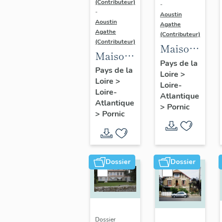
(Contributeur)
-
-
Aoustin
Aoustin
Agathe
Agathe
(Contributeur)
(Contributeur)
Maison
Maison
de
Pays de la
de
Pays de la
Loire
>
villégiature
Loire
>
villégiature
Loire-
balnéaire
Loire-
balnéaire
Atlantique
dite La
Atlantique
>
Pornic
dite
>
Pornic
Tempête,
Chalet
1 rue
Gautier,
Gambetta
1 rue de
Dossier
Dossier
la
Brandelle
Dossier