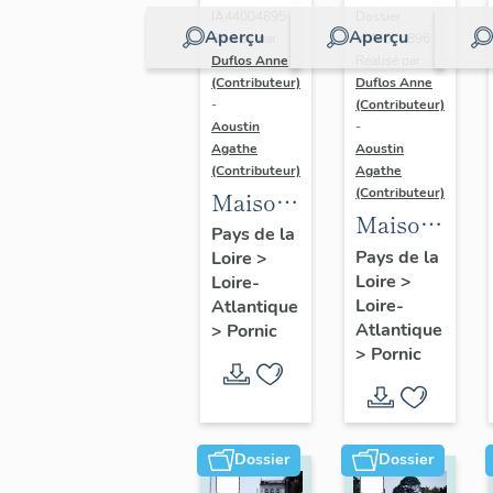
IA44004895 |
Dossier
Aperçu
Aperçu
Réalisé par
IA44004896 |
Duflos Anne
Réalisé par
(Contributeur)
Duflos Anne
-
(Contributeur)
Aoustin
-
Agathe
Aoustin
(Contributeur)
Agathe
(Contributeur)
Maison
Maison
de
Pays de la
de
Pays de la
Loire
>
villégiature
Loire
>
villégiature
Loire-
balnéaire
Loire-
Atlantique
balnéaire
dite El
Atlantique
>
Pornic
dite Ty
Biar, 104
>
Pornic
Mano, 8
rue de
rue
la
Léon-
Source
Dossier
Dossier
Lenoir