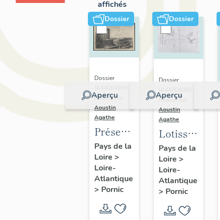
affichés
Dossier
Dossier
Dossier
Dossier
IA44004958 |
IA44004960 |
Aperçu
Aperçu
Réalisé par
Réalisé par
Aoustin
Aoustin
Agathe
Agathe
Présentation
Lotissement
de la
concertés
Pays de la
Pays de la
Loire
>
commune
Loire
>
de la
Loire-
Loire-
de
Côte de
Atlantique
Atlantique
Pornic
Jade
>
Pornic
>
Pornic