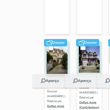
Dossier
Dossier
Aperçu
Aperçu
Dossier
Dossier
IA44004892 |
IA44004891 |
Réalisé par
Réalisé par
Duflos Anne
Duflos Anne
(Contributeur)