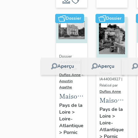
Noëveillard
3
avenue
Dossier
Dossier
de la
Noëveillard
Dossier
IA44004903 |
Aperçu
Aperçu
Réalisé par
Dossier
Duflos Anne
-
IA44004927 |
Aoustin
Réalisé par
Agathe
Duflos Anne
Maison
Maison
de
Pays de la
de
Pays de la
Loire
>
villégiature
Loire
>
villégiature
Loire-
balnéaire
Loire-
balnéaire
Atlantique
dite les
Atlantique
>
Pornic
dite
>
Pornic