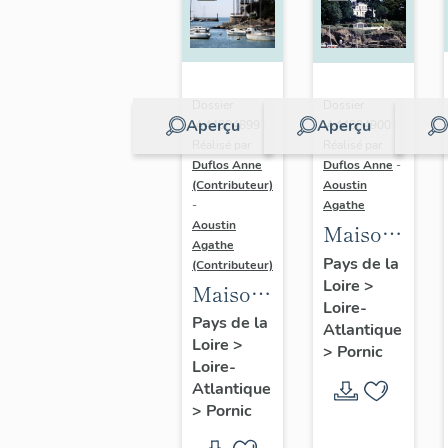
Dossier
Dossier
Aperçu
Aperçu
IA44004899 |
IA44004900 |
Réalisé par
Réalisé par
Duflos Anne
Duflos Anne
-
(Contributeur)
Aoustin
-
Agathe
Aoustin
Maison
Agathe
de
Pays de la
(Contributeur)
Loire
>
villégiature
Maison
Loire-
balnéaire
de
Pays de la
Atlantique
dite Ker
Loire
>
villégiature
>
Pornic
Loire-
Colo, 19
balnéaire
Atlantique
avenue
dite la
>
Pornic
de la
Malouine,