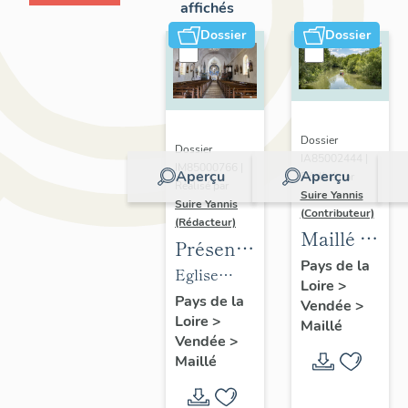
affichés
Dossier
Dossier
Dossier
Dossier
IA85002444 |
IM85000766 |
Aperçu
Aperçu
Réalisé par
Réalisé par
Suire Yannis
Suire Yannis
(Contributeur)
(Rédacteur)
Maillé :
Présentation
présentatio
Pays de la
des
Eglise
Loire
>
de la
objets
paroissiale
Pays de la
Vendée
>
commune
Loire
>
mobiliers
Notre-
Maillé
Vendée
>
de
Dame de
Maillé
l'église
l'Assomption
paroissiale
de Maillé