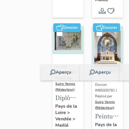
poitevin
Dossier
Dossier
Dossier
Aperçu
Aperçu
IM85000762 |
Réalisé par
Suire Yannis
Dossier
(Rédacteur)
IM85000781 |
Diplômes
Réalisé par
Suire Yannis
de
Pays de la
(Rédacteur)
Loire
>
concours
Peinture
Vendée
>
(3) de
monumental
Pays de la
Maillé