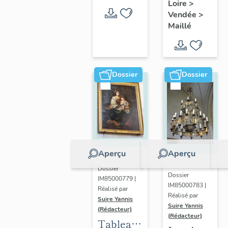
l'Ensemble
Loire
>
statues,
musical
Vendée
>
bas-
Maillé
de
relief :
Maillé
l'Assomptio
de la
Vierge
Dossier
Dossier
Aperçu
Aperçu
Dossier
Dossier
IM85000779 |
IM85000783 |
Réalisé par
Réalisé par
Suire Yannis
Suire Yannis
(Rédacteur)
(Rédacteur)
Tableau :