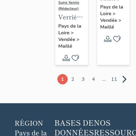
Suire Yannis
autel,
Pays de la
(Rédacteur)
Loire
>
tabernacle
Verrière
Vendée
>
: saint
Pays de la
Maillé
Loire
>
Pient
Vendée
>
Maillé
1
2
3
4
...
11
BASES DE
NOS
RÉGION
DONNÉES
RESSOUR
Pays de la