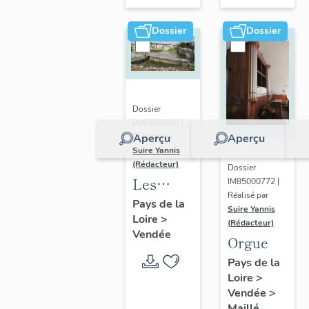
Notre-
Dame de
Dossier
Dossier
l'Assomption
de
Maillé
Dossier
IA85059692 |
Aperçu
Aperçu
Réalisé par
Suire Yannis
(Rédacteur)
Dossier
Les
IM85000772 |
Réalisé par
ports
Pays de la
Suire Yannis
Loire
>
dans la
(Rédacteur)
Vendée
vallée de
Orgue
la Sèvre
Pays de la
Niortaise,
Loire
>
Vendée
>
Marais
Maillé