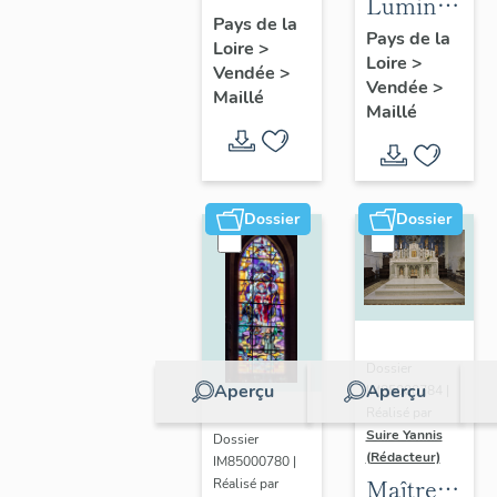
Luminaires
Vierge à
Pays de la
(2)
Pays de la
Loire
>
l'Enfant
Loire
>
Vendée
>
ou
Vendée
>
Maillé
VIerge
Maillé
du
Rosaire
Dossier
Dossier
Dossier
Aperçu
Aperçu
IM85000784 |
Réalisé par
Suire Yannis
Dossier
(Rédacteur)
IM85000780 |
Maître-
Réalisé par