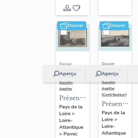
d'inventaire
d'étude
Dossier
Dossier
Dossier
Dossier
IA44005005 |
IA44004958 |
Aperçu
Aperçu
Réalisé par
Réalisé par
Aoustin
Aoustin
Agathe
Agathe
(Contributeur)
Présentation
Présentatio
de la
Pays de la
de la
Pays de la
Loire
>
commune
Loire
>
commune
Loire-
de
Loire-
Atlantique
des
Pornic
Atlantique
>
Pornic
Moutiers-