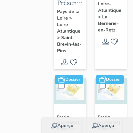
Présentation
Loire-
présentatio
de la
Atlantique
Pays de la
de la
>
La
Loire
>
commune
commune
Bernerie-
Loire-
de Saint-
en-Retz
Atlantique
Brevin-
>
Saint-
les-Pins
Brevin-les-
Pins
Dossier
Dossier
Dossier
Dossier
IA44003690 |
IA44004193 |
Aperçu
Aperçu
Réalisé par
Réalisé par