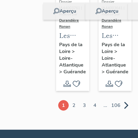
Dossier
Dossier
IA44003761 |
IA44003641 |
Aperçu
Aperçu
Réalisé par
Réalisé par
Durandière
Durandière
Ronan
Ronan
Les
Les
châteaux
blockhaus
Pays de la
Pays de la
Loire
>
Loire
>
et
de
Loire-
Loire-
manoirs
Guérande
Atlantique
Atlantique
de
>
Guérande
>
Guérande
Guérande
1
2
3
4
...
106