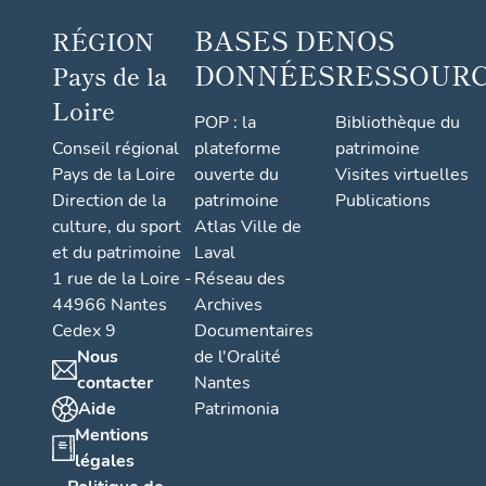
BASES DE
NOS
RÉGION
DONNÉES
RESSOUR
Pays de la
Loire
POP : la
Bibliothèque du
Conseil régional
plateforme
patrimoine
Pays de la Loire
ouverte du
Visites virtuelles
Direction de la
patrimoine
Publications
culture, du sport
Atlas Ville de
et du patrimoine
Laval
1 rue de la Loire -
Réseau des
44966 Nantes
Archives
Cedex 9
Documentaires
Nous
de l'Oralité
contacter
Nantes
Aide
Patrimonia
Mentions
légales