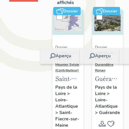
affichés
Dossier
Dossier
Dossier
Dossier
IA44004713 |
IA44004487 |
Aperçu
Aperçu
Réalisé par
Réalisé par
Mounier Sylvie
Durandière
(Contributeur)
Ronan
Saint-
Guérande
Fiacre-
:
Pays de la
Pays de la
Loire
>
Loire
>
sur-
présentatio
Loire-
Loire-
Maine :
de la
Atlantique
Atlantique
présentation
commune
>
Saint-
>
Guérande
de
et de
Fiacre-sur-
Maine
l'opération
l'aire