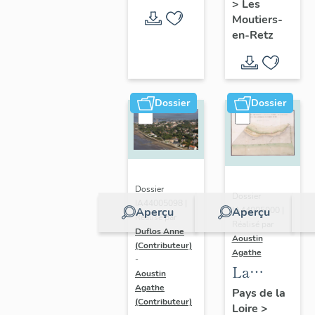
>
Les
en-Retz
Moutiers-
en-Retz
Dossier
Dossier
Dossier
Dossier
IA44005098 |
IA44005000 |
Aperçu
Aperçu
Réalisé par
Réalisé par
Duflos Anne
Aoustin
(Contributeur)
Agathe
-
La
Aoustin
Bernerie-
Agathe
Pays de la
(Contributeur)
Loire
>
en-Retz :