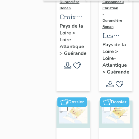
Durandière
Cussonneau
Ronan
Christian
-
Croix
Durandière
monumentales,
Pays de la
Ronan
Loire
>
croix de
Les
Loire-
chemin,
moulins
Pays de la
Atlantique
calvaires
Loire
>
de
>
Guérande
Loire-
et
Guérande
Atlantique
oratoires
>
Guérande
de
Guérande
Dossier
Dossier