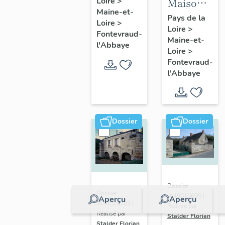
Maison,
Loire
>
des
Maine-et-
56
Perdrielles,
Pays de la
Loire
>
Loire
>
avenue
Fontevraud-
Fontevraud-
Maine-et-
Rochechoua
l'Abbaye
l'Abbaye
Loire
>
Fontevraud
Fontevraud-
l'Abbaye
l'Abbaye
Dossier
Dossier
Dossier
Dossier
IA49010695 |
Aperçu
Aperçu
IA49010783 |
Réalisé par
Réalisé par
Stalder Florian
Stalder Florian