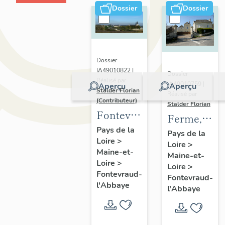
Dossier
Dossier
Dossier
IA49010822 |
Dossier
Réalisé par
IA49010759 |
Aperçu
Aperçu
Stalder Florian
Réalisé par
(Contributeur)
Stalder Florian
Fontevraud-
Ferme,
l'Abbaye :
Pays de la
actuellemen
Pays de la
Loire
>
présentation
Loire
>
maisons,
Maine-et-
de la
Maine-et-
1 rue des
Loire
>
Loire
>
commune
Coteaux,
Fontevraud-
Fontevraud-
l'Abbaye
30 rue de
l'Abbaye
la
Socraie,