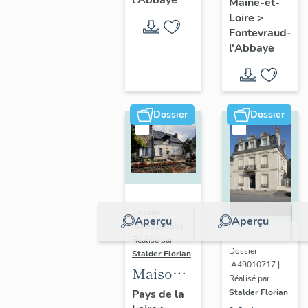
l'Abbaye
Maine-et-
Perdrielles,
Fontevraud-
Loire
>
Fontevraud
Fontevraud-
l'Abbaye
l'Abbaye
l'Abbaye
Dossier
Dossier
Dossier
Aperçu
Aperçu
IA49010686 |
Réalisé par
Dossier
Stalder Florian
IA49010717 |
Maison,
Réalisé par
126 rue
Stalder Florian
Pays de la