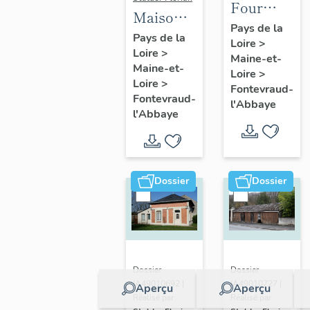
Four
Maison
banal de
Pays de la
de la
Pays de la
Loire
>
l'Ânerie,
Loire
>
Secrétainerie,
Maine-et-
puis
Maine-et-
ou
Loire
>
ferme du
Loire
>
Fontevraud-
Segrétainerie,
Fontevraud-
Bas-
l'Abbaye
31 rue
l'Abbaye
Courty,
Saint-
actuellemen
Jean-de-
Le
l'Habit,
Courty,
Dossier
Dossier
Fontevraud-
17 rue de
l'Abbaye
l'
Hermitage,
Fontevraud
Dossier
Dossier
l'Abbaye
IA49010692 |
IA49010727 |
Aperçu
Aperçu
Réalisé par
Réalisé par