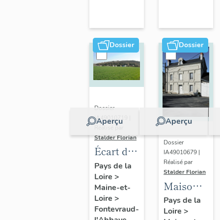
Fontevraud
l'Abbaye
Dossier
Dossier
Dossier
IA49010719 |
Aperçu
Aperçu
Réalisé par
Stalder Florian
Dossier
Écart de
IA49010679 |
la Haute-
Réalisé par
Pays de la
Stalder Florian
Loire
>
Ânerie
Maison,
Maine-et-
ou de la
127 rue
Loire
>
Pays de la
Haute-
Fontevraud-
Loire
>
des
Rue,