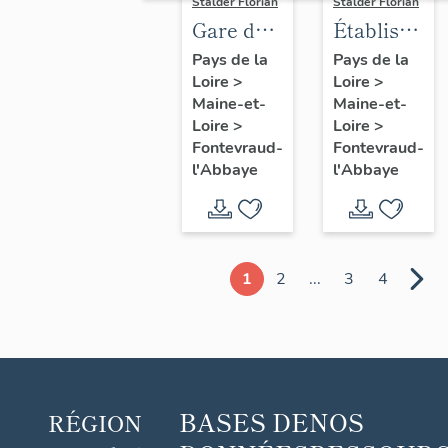
Stalder Florian
Stalder Florian
Gare de
Établissem
Fontevraud,
de danse
Pays de la
Pays de la
Loire
>
Loire
>
actuellement
et salle
Maine-et-
Maine-et-
maison
de
Loire
>
Loire
>
dite
spectacle
Fontevraud-
Fontevraud-
"Mary
(désaffectée
l'Abbaye
l'Abbaye
Jan", 5
66
avenue
avenue
des
Rochechoua
Roches,
Fontevraud
1
2
...
3
4
Fontevraud-
l'Abbaye
l'Abbaye
BASES DE
NOS
RÉGION