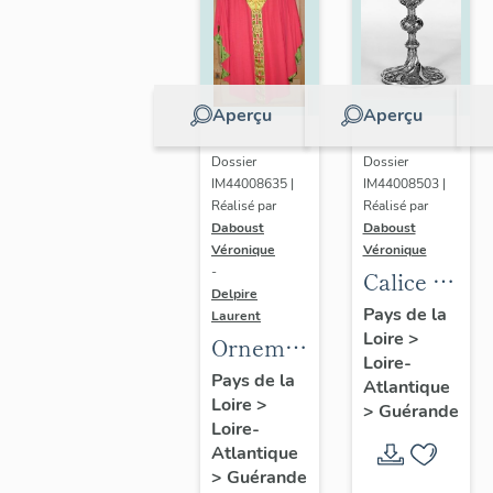
Aperçu
Aperçu
Dossier
Dossier
IM44008635 |
IM44008503 |
Réalisé par
Réalisé par
Daboust
Daboust
Véronique
Véronique
-
Calice n°
Delpire
7
Pays de la
Laurent
Loire
>
Ornement
Loire-
rouge n°
Pays de la
Atlantique
Loire
>
16 :
>
Guérande
Loire-
chasuble
Atlantique
>
Guérande