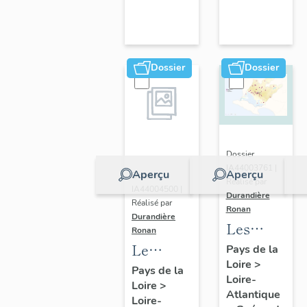
d'étude
de
Guérande
Dossier
Dossier
Dossier
IA44003761 |
Aperçu
Aperçu
Dossier
Réalisé par
IA44004500 |
Durandière
Réalisé par
Ronan
Durandière
Les
Ronan
châteaux
Le
Pays de la
Loire
>
et
patrimoine
Pays de la
Loire-
manoirs
Loire
>
religieux
Atlantique
Loire-
de