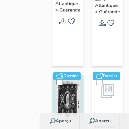
de
Atlantique
Atlantique
Guérande
>
Guérande
>
Guérande
Dossier
Dossier
Aperçu
Aperçu
Dossier
IM44008648 |