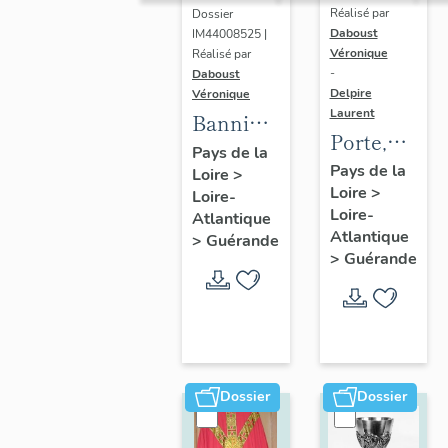
Réalisé par
Dossier
Daboust
IM44008525 |
Véronique
Réalisé par
-
Daboust
Delpire
Véronique
Laurent
Bannière
Porte,
de
Pays de la
jubé
Pays de la
Loire
>
procession
Loire
>
Loire-
Loire-
Atlantique
Atlantique
>
Guérande
>
Guérande
Dossier
Dossier