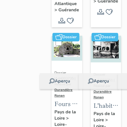
de
>
Guérande
Atlantique
Guérande
Guérande
>
Guérande
Dossier
Dossier
Dossier
Dossier
IA44003735 |
IA44003751 |
Aperçu
Aperçu
Réalisé par
Réalisé par
Durandière
Durandière
Ronan
Ronan
Fours à
L'habitat
pain et
Pays de la
rural de
Pays de la
Loire
>
fournils
Loire
>
Guérande
Loire-
Loire-