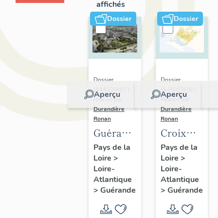
affichés
Dossier
Dossier
Dossier
Dossier
IA44004487 |
IA44003690 |
Aperçu
Aperçu
Réalisé par
Réalisé par
Durandière
Durandière
Ronan
Ronan
Guérande
Croix
:
monumental
Pays de la
Pays de la
Loire
>
Loire
>
présentation
croix de
Loire-
Loire-
de la
chemin,
Atlantique
Atlantique
commune
calvaires
>
Guérande
>
Guérande
et de
et
l'aire
oratoires