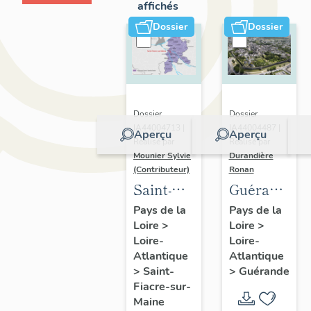
affichés
Dossier
Dossier
Dossier
Dossier
IA44004713 |
IA44004487 |
Aperçu
Aperçu
Réalisé par
Réalisé par
Mounier Sylvie
Durandière
(Contributeur)
Ronan
Saint-
Guérande
Fiacre-
:
Pays de la
Pays de la
Loire
>
Loire
>
sur-
présentatio
Loire-
Loire-
Maine :
de la
Atlantique
Atlantique
présentation
commune
>
Saint-
>
Guérande
de
et de
Fiacre-sur-
Maine
l'opération
l'aire