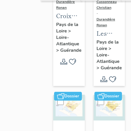
Durandière
Cussonneau
Ronan
Christian
-
Croix
Durandière
monumentales,
Pays de la
Ronan
Loire
>
croix de
Les
Loire-
chemin,
moulins
Pays de la
Atlantique
calvaires
Loire
>
de
>
Guérande
Loire-
et
Guérande
Atlantique
oratoires
>
Guérande
de
Guérande
Dossier
Dossier