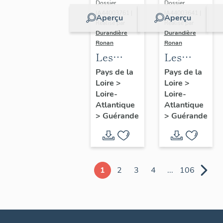
Dossier
Dossier
IA44003761 |
IA44003641 |
Aperçu
Aperçu
Réalisé par
Réalisé par
Durandière
Durandière
Ronan
Ronan
Les
Les
châteaux
blockhaus
Pays de la
Pays de la
Loire
>
Loire
>
et
de
Loire-
Loire-
manoirs
Guérande
Atlantique
Atlantique
de
>
Guérande
>
Guérande
Guérande
1
2
3
4
...
106