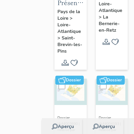
Présentation
Loire-
présentatio
de la
Atlantique
Pays de la
de la
>
La
Loire
>
commune
commune
Bernerie-
Loire-
de Saint-
en-Retz
Atlantique
Brevin-
>
Saint-
les-Pins
Brevin-les-
Pins
Dossier
Dossier
Dossier
Dossier
IA44003690 |
IA44004193 |
Aperçu
Aperçu
Réalisé par
Réalisé par