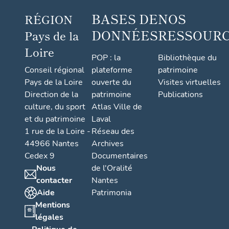
BASES DE
NOS
RÉGION
DONNÉES
RESSOUR
Pays de la
Loire
POP : la
Bibliothèque du
Conseil régional
plateforme
patrimoine
Pays de la Loire
ouverte du
Visites virtuelles
Direction de la
patrimoine
Publications
culture, du sport
Atlas Ville de
et du patrimoine
Laval
1 rue de la Loire -
Réseau des
44966 Nantes
Archives
Cedex 9
Documentaires
Nous
de l'Oralité
contacter
Nantes
Aide
Patrimonia
Mentions
légales