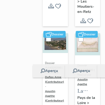
>
Les
en-Retz
Moutiers-
en-Retz
Dossier
Dossier
Dossier
Dossier
IA44005098 |
IA44005000 |
Aperçu
Aperçu
Réalisé par
Réalisé par
Duflos Anne
Aoustin
(Contributeur)
Agathe
-
La
Aoustin
Bernerie-
Agathe
Pays de la
(Contributeur)
Loire
>
en-Retz :