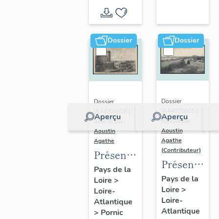
d'inventaire
d'étude
Dossier
Dossier
Dossier
Dossier
IA44005005 |
IA44004958 |
Aperçu
Aperçu
Réalisé par
Réalisé par
Aoustin
Aoustin
Agathe
Agathe
(Contributeur)
Présentation
Présentatio
de la
Pays de la
de la
Pays de la
Loire
>
commune
Loire
>
commune
Loire-
de
Loire-
Atlantique
des
Pornic
Atlantique
>
Pornic
Moutiers-