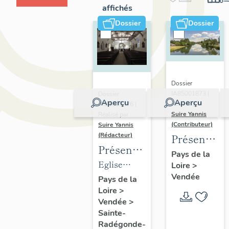
affichés
Dossier
Dossier
Dossier
IA85001873 |
Dossier
Aperçu
Aperçu
Réalisé par
IM85000676 |
Suire Yannis
Réalisé par
(Contributeur)
Suire Yannis
(Rédacteur)
Présentatio
Présentation
du
Pays de la
des
Eglise
Loire
>
territoire
objets
Vendée
paroissiale
Pays de la
de la
Loire
>
mobiliers
Sainte
Vallée de
Vendée
>
de
Radegonde
la Sèvre
Sainte-
l'église
de Sainte-
Niortaise
Radégonde-