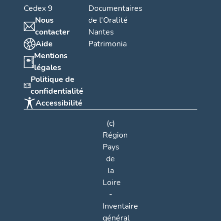
Cedex 9
Documentaires
Nous
de l'Oralité
contacter
Nantes
Aide
Patrimonia
Mentions
légales
Politique de
confidentialité
Accessibilité
(c)
Région
Pays
de
la
Loire
-
Inventaire
général