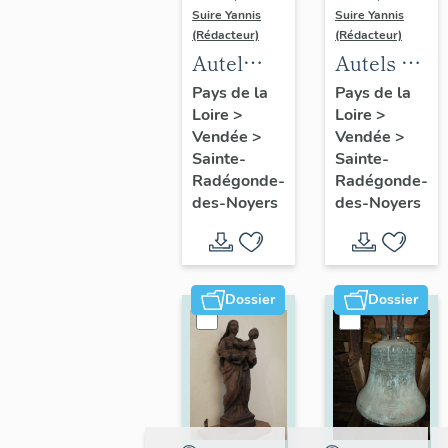
Suire Yannis
Suire Yannis
(Rédacteur)
(Rédacteur)
Autel
Autels et
(maître
tabernacles
Pays de la
Pays de la
Loire
>
Loire
>
autel),
(2) à la
Vendée
>
Vendée
>
tabernacle,
Vierge et
Sainte-
Sainte-
statues
à saint
Radégonde-
Radégonde-
de la
Joseph
des-Noyers
des-Noyers
Vierge à
l'Enfant
et
Dossier
Dossier
d'anges