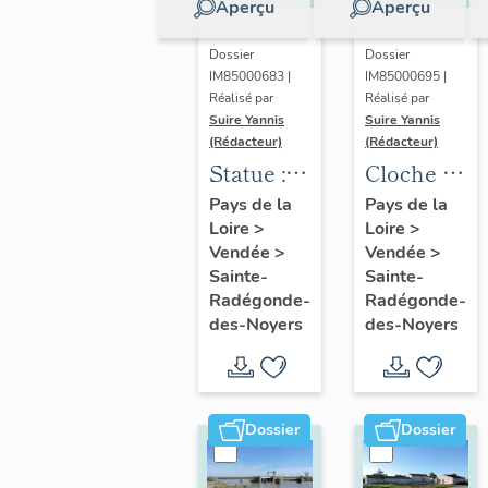
Aperçu
Aperçu
Dossier
Dossier
IM85000683 |
IM85000695 |
Réalisé par
Réalisé par
Suire Yannis
Suire Yannis
(Rédacteur)
(Rédacteur)
Statue :
Cloche 3
Notre
dite
Pays de la
Pays de la
Loire
>
Loire
>
Dame de
Marie
Vendée
>
Vendée
>
Puits
Rose
Sainte-
Sainte-
Doux
Jeanne
Radégonde-
Radégonde-
des-Noyers
des-Noyers
Dossier
Dossier