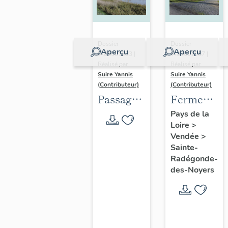
Dossier
Dossier
Aperçu
Aperçu
IA85001933 |
IA85001987 |
Réalisé par
Réalisé par
Suire Yannis
Suire Yannis
(Contributeur)
(Contributeur)
Passage
Ferme
par bac
dite la
Pays de la
Loire
>
puis pont
Prée
Vendée
>
mobile
Mizotière
Sainte-
du Brault
Radégonde-
des-Noyers