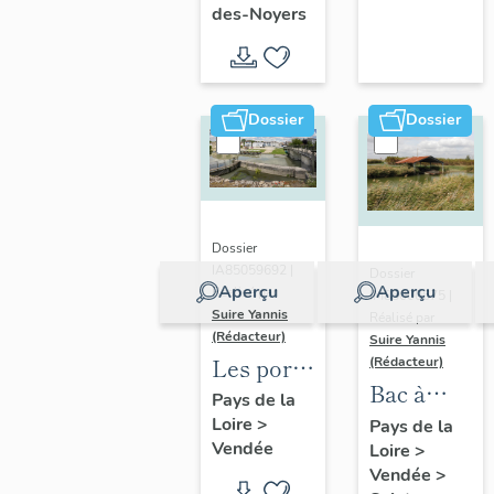
de
Radégonde-
des-Noyers
dans le
Sainte-
des-Noyers
Marais
Radégonde-
poitevin
des-
Dossier
Dossier
Noyers
Dossier
IA85059692 |
Dossier
Aperçu
Aperçu
Réalisé par
IM85000675 |
Suire Yannis
Réalisé par
(Rédacteur)
Suire Yannis
Les ports
(Rédacteur)
Bac à
dans la
Pays de la
râteau
Loire
>
vallée de
Pays de la
Vendée
Loire
>
la Sèvre
Vendée
>
Niortaise,