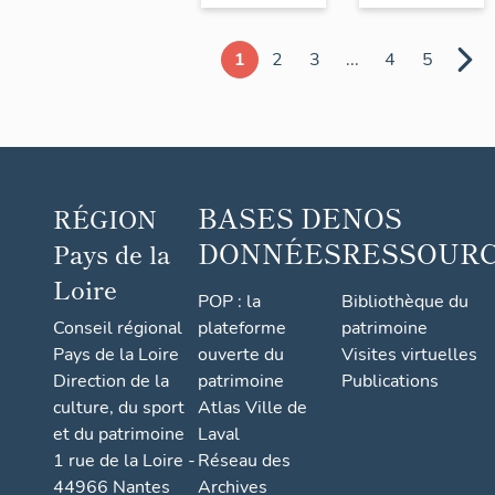
1
2
3
...
4
5
BASES DE
NOS
RÉGION
DONNÉES
RESSOUR
Pays de la
Loire
POP : la
Bibliothèque du
Conseil régional
plateforme
patrimoine
Pays de la Loire
ouverte du
Visites virtuelles
Direction de la
patrimoine
Publications
culture, du sport
Atlas Ville de
et du patrimoine
Laval
1 rue de la Loire -
Réseau des
44966 Nantes
Archives