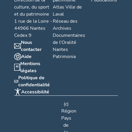
Direction de la
patrimoine
Publications
culture, du sport
Atlas Ville de
et du patrimoine
Laval
1 rue de la Loire -
Réseau des
44966 Nantes
Archives
Cedex 9
Documentaires
Nous
de l'Oralité
contacter
Nantes
Aide
Patrimonia
Mentions
légales
Politique de
confidentialité
Accessibilité
(c)
Région
Pays
de