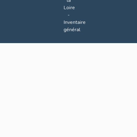
la
Loire
-
Inventaire
général