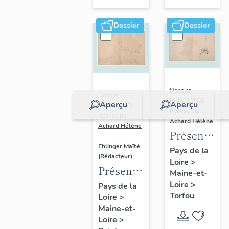
sur-
Moine
Dossier
Dossier
Dossier
Dossier
IA49010556 |
Aperçu
Aperçu
IA49010572 |
Réalisé par
Réalisé par
Achard Hélène
Achard Hélène
Présentatio
-
Ehlinger Maïté
du
Pays de la
(Rédacteur)
Loire
>
patrimoine
Présentation
Maine-et-
industriel
du
Loire
>
Pays de la
de la
Torfou
Loire
>
patrimoine
commune
Maine-et-
industriel
de
Loire
>
de la