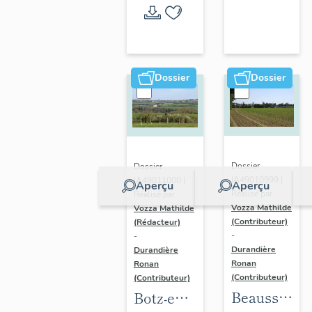
l'opération
thématique
Dossier
Dossier
Dossier
Dossier
IA49010999 |
IA49011000 |
Aperçu
Aperçu
Réalisé par
Réalisé par
Vozza Mathilde
Vozza Mathilde
(Contributeur)
(Rédacteur)
-
-
Durandière
Durandière
Ronan
Ronan
(Contributeur)
(Contributeur)
Beausse :
Botz-en-