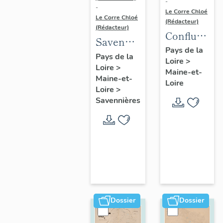
-
-
Le Corre Chloé
Le Corre Chloé
(Rédacteur)
(Rédacteur)
Confluence
Savennières
Maine-
Pays de la
:
Pays de la
Loire
>
Loire :
Loire
>
présentation
Maine-et-
présentatio
Maine-et-
de la
Loire
de l'aire
Loire
>
commune
Savennières
d'étude
Dossier
Dossier