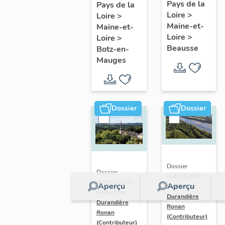
présentatio
Mauges :
Pays de la
Pays de la
Loire
>
de la
Loire
>
présentation
Maine-et-
Maine-et-
commune
de la
Loire
>
Loire
>
commune
Beausse
Botz-en-
Mauges
Dossier
Dossier
Dossier
Dossier
IA49010663 |
IA49010832 |
Aperçu
Aperçu
Réalisé par
Réalisé par
Durandière
Durandière
Ronan
Ronan
(Contributeur)
(Contributeur)