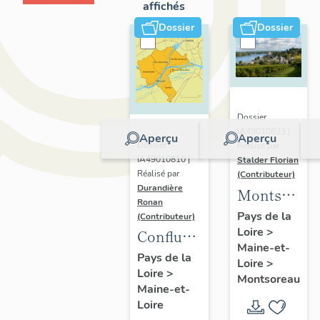
affichés
Dossier
Dossier
Dossier
IA49010823 |
Aperçu
Aperçu
Dossier
Réalisé par
IA49010810 |
Stalder Florian
Réalisé par
(Contributeur)
Durandière
Montsorea
Ronan
:
Pays de la
(Contributeur)
Loire
>
présentatio
Confluence
Maine-et-
de la
Maine-
Pays de la
Loire
>
commune
Loire
>
Loire :
Montsoreau
Maine-et-
présentation
Loire
de