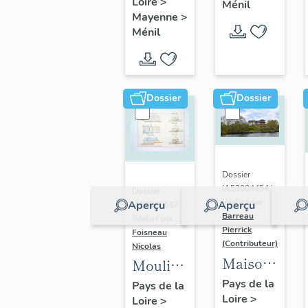
Loire
>
puis
Ménil
Mayenne
>
minoterie
Ménil
de la
Petite-
Bavouze
Dossier
Dossier
Dossier
IA53004454 |
Dossier
Réalisé par
Aperçu
Aperçu
IA53000567 |
Barreau
Réalisé par
Pierrick
Foisneau
(Contributeur)
Nicolas
Maison
Moulin
de
à farine
Pays de la
Pays de la
Loire
>
maître
Loire
>
de