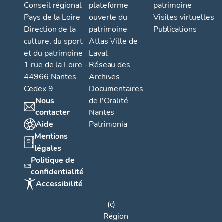
Conseil régional
plateforme
patrimoine
Pays de la Loire
ouverte du
Visites virtuelles
Direction de la
patrimoine
Publications
culture, du sport
Atlas Ville de
et du patrimoine
Laval
1 rue de la Loire -
Réseau des
44966 Nantes
Archives
Cedex 9
Documentaires
Nous
de l'Oralité
contacter
Nantes
Aide
Patrimonia
Mentions
légales
Politique de
confidentialité
Accessibilité
(c)
Région