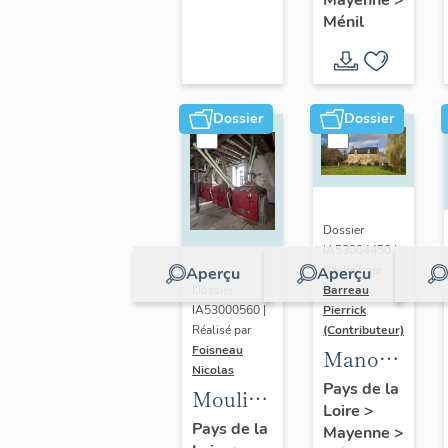
Mayenne
>
dite
Ménil
manoir,
puis
ferme
Dossier
Dossier
Dossier
IA53004450 |
Réalisé par
Aperçu
Aperçu
Dossier
Barreau
IA53000560 |
Pierrick
Réalisé par
(Contributeur)
Foisneau
Manoir,
Nicolas
puis
Pays de la
Moulin
Loire
>
ferme,
à farine
Pays de la
Mayenne
>
Braye