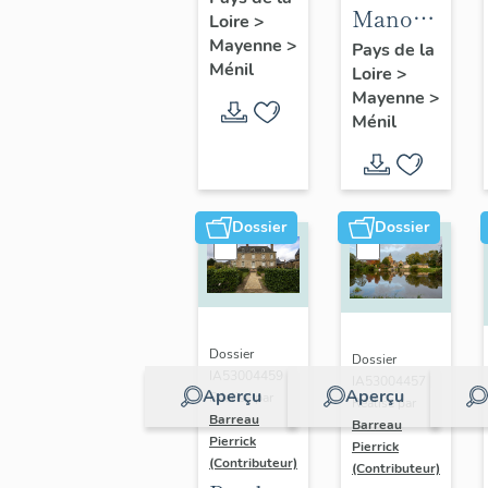
Manoir
Loire
>
de
ou
Mayenne
>
Pays de la
l'Ecluse-
Ménil
Loire
>
maison
de-
Mayenne
>
de
Formusson
Ménil
maître,
la
Rivière
Dossier
Dossier
Dossier
Dossier
IA53004459 |
IA53004457 |
Aperçu
Aperçu
Réalisé par
Réalisé par
Barreau
Barreau
Pierrick
Pierrick
(Contributeur)
(Contributeur)