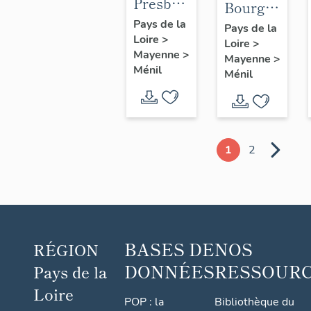
Presbytère,
Bourg
actuellement
de
Pays de la
Pays de la
Loire
>
maison
Loire
>
Ménil
Mayenne
>
Mayenne
>
et
Ménil
Ménil
chambres
d'hôtes
1
2
BASES DE
NOS
RÉGION
DONNÉES
RESSOUR
Pays de la
Loire
POP : la
Bibliothèque du