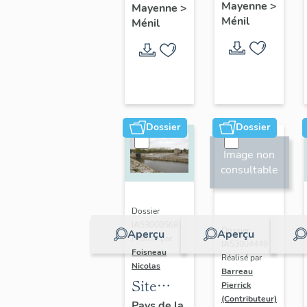
Mayenne
>
Mayenne
>
Bressac
Ménil
Ménil
Dossier
Dossier
Image non
consultable
Dossier
IA53000568 |
Dossier
Aperçu
Aperçu
Réalisé par
IA53004449 |
Foisneau
Réalisé par
Nicolas
Barreau
Site
Pierrick
(Contributeur)
d'écluse
Pays de la