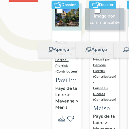
Dossier
Dossier
Image non
communicable
Dossier
Dossier
IA53004489 |
Aperçu
Aperçu
IA53004455 |
Réalisé par
Réalisé par
Barreau
Barreau
Pierrick
Pierrick
(Contributeur)
(Contributeur)
Pavillon
-
de
Pays de la
Foisneau
Nicolas
Loire
>
pêche
(Contributeur)
Mayenne
>
dit
Maison
Ménil
cottage
de
Pays de la
Charolles
Loire
>
maître