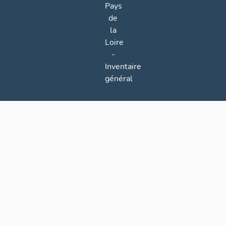
Pays
de
la
Loire
-
Inventaire
général