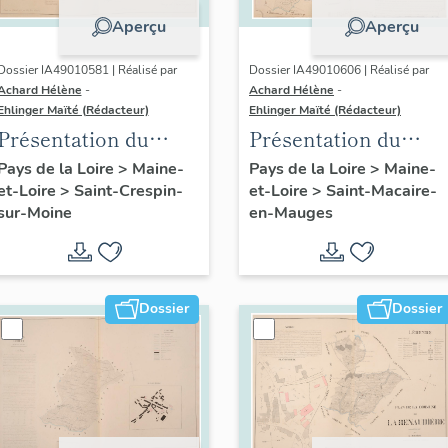
Aperçu
Aperçu
Dossier IA49010581 | Réalisé par
Dossier IA49010606 | Réalisé par
Achard Hélène
-
Achard Hélène
-
Ehlinger Maïté (Rédacteur)
Ehlinger Maïté (Rédacteur)
Présentation du
Présentation du
patrimoine
patrimoine
Pays de la Loire
>
Maine-
Pays de la Loire
>
Maine-
et-Loire
>
Saint-Crespin-
et-Loire
>
Saint-Macaire-
industriel de la
industriel de la
sur-Moine
en-Mauges
commune de Saint-
commune de Saint-
Crespin-sur-Moine
Macaire-en-Mauges
Dossier
Dossier