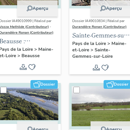
Aperçu
Aperçu
Dossier IA49010999 | Réalisé par
Dossier IA49010834 | Réalisé par
Vozza Mathilde (Contributeur)
-
Durandière Ronan (Contributeur)
Durandière Ronan (Contributeur)
Sainte-Gemmes-sur-
Beausse :
Loire : présentation
Pays de la Loire
>
Maine-
présentation de la
Pays de la Loire
>
Maine-
et-Loire
>
Sainte-
de la commune
et-Loire
>
Beausse
commune
Gemmes-sur-Loire
Dossier
Dossier
Aperçu
Aperçu