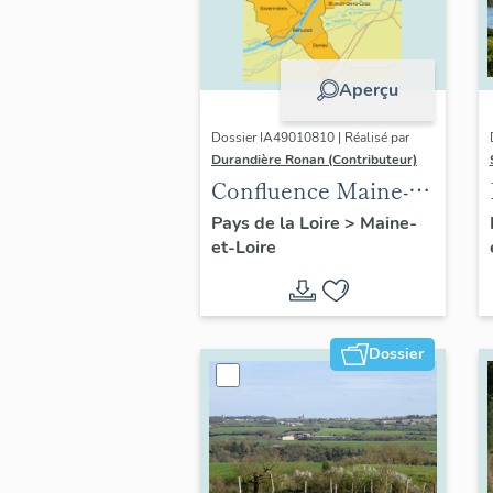
Aperçu
Dossier IA49010810 | Réalisé par
Durandière Ronan (Contributeur)
Confluence Maine-
Loire : présentation
Pays de la Loire
>
Maine-
et-Loire
de l'opération
thématique
Dossier