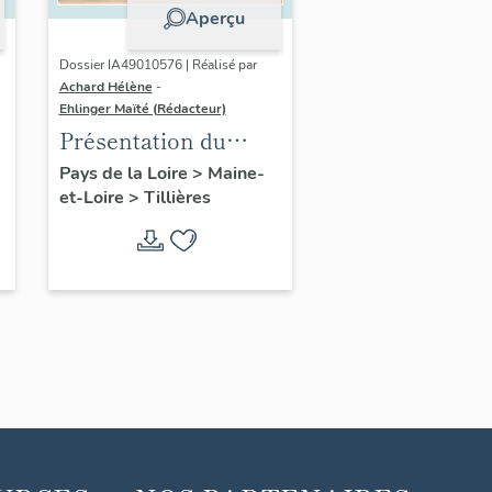
Aperçu
Dossier IA49010576 | Réalisé par
Achard Hélène
-
Ehlinger Maïté (Rédacteur)
Présentation du
patrimoine
Pays de la Loire
>
Maine-
et-Loire
>
Tillières
industriel de la
commune de
Tillières