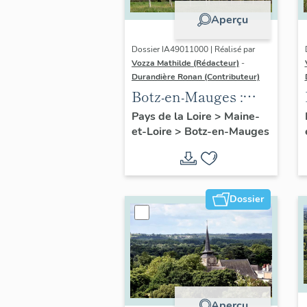
Aperçu
Dossier IA49011000 | Réalisé par
Vozza Mathilde (Rédacteur)
-
Durandière Ronan (Contributeur)
Botz-en-Mauges :
présentation de la
Pays de la Loire
>
Maine-
et-Loire
>
Botz-en-Mauges
commune
Dossier
Aperçu