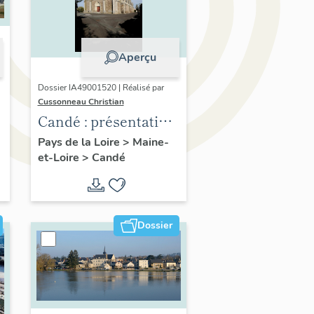
Aperçu
Dossier IA49001520 | Réalisé par
Cussonneau Christian
Candé : présentation
de la commune
Pays de la Loire
>
Maine-
et-Loire
>
Candé
Dossier