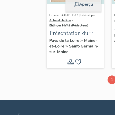
Aperçu
Dossier IA49010572 | Réalisé par
Achard Hélène
-
Ehlinger Maïté (Rédacteur)
Présentation du
patrimoine
Pays de la Loire
>
Maine-
et-Loire
>
Saint-Germain-
industriel de la
sur-Moine
commune de Saint-
Germain-sur-Moine
1