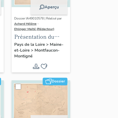
Aperçu
Dossier IA49010578 | Réalisé par
Achard Hélène
-
Ehlinger Maïté (Rédacteur)
Présentation du
patrimoine
Pays de la Loire
>
Maine-
et-Loire
>
Montfaucon-
industriel de la
Montigné
commune de
Montfaucon-
Montigné
Dossier