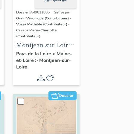
Dossier IA49011005 | Réalisé par
Orain Véronique (Contributeur)
-
Vozza Mathilde (Contributeur)
-
Cavaca Marie-Charlotte
(Contributeur)
Montjean-sur-Loire :
présentation de la
Pays de la Loire
>
Maine-
et-Loire
>
Montjean-sur-
commune
Loire
Dossier