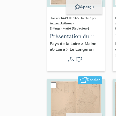
Aperçu
Dossier IA49010565 | Réalisé par
Achard Hélène
-
Ehlinger Maïté (Rédacteur)
Présentation du
patrimoine
Pays de la Loire
>
Maine-
et-Loire
>
Le Longeron
industriel de la
commune du
Longeron
Dossier