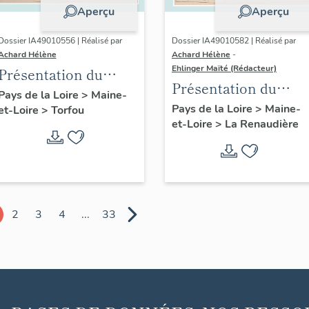
Aperçu
Aperçu
Dossier IA49010556 | Réalisé par
Dossier IA49010582 | Réalisé par
Achard Hélène
Achard Hélène
-
Ehlinger Maïté (Rédacteur)
Présentation du
Présentation du
patrimoine
Pays de la Loire
>
Maine-
patrimoine
Pays de la Loire
>
Maine-
et-Loire
>
Torfou
industriel de la
et-Loire
>
La Renaudière
industriel de la
commune de Torfou
commune de La
Renaudière
2
3
4
...
33