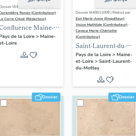
Dossier IA49010663 | Réalisé par
Dossier IA49011008 | Réalisé par
Durandière Ronan (Contributeur)
-
Eon Marie-Anne (Enquêteur)
-
Le Corre Chloé (Rédacteur)
Vozza Mathilde (Contributeur)
-
Confluence Maine-
Cavaca Marie-Charlotte
Loire : présentation
Pays de la Loire
>
Maine-
(Contributeur)
et-Loire
de l'aire d'étude
Saint-Laurent-du-
Mottay :
Pays de la Loire
>
Maine-
et-Loire
>
Saint-Laurent-
présentation de la
du-Mottay
commune
Dossier
Dossier