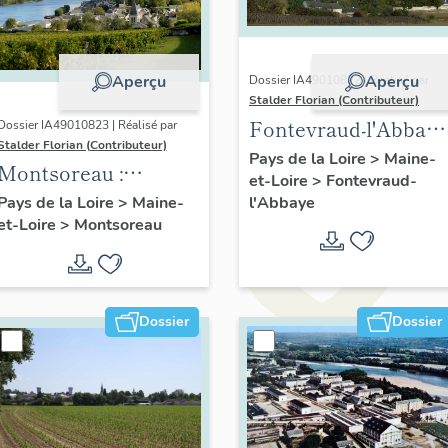
Aperçu
Aperçu
Dossier IA49010822 | Réalisé par
Stalder Florian (Contributeur)
Fontevraud-l'Abbaye
Dossier IA49010823 | Réalisé par
Stalder Florian (Contributeur)
: présentation de la
Pays de la Loire
>
Maine-
Montsoreau :
et-Loire
>
Fontevraud-
commune
présentation de la
l'Abbaye
Pays de la Loire
>
Maine-
et-Loire
>
Montsoreau
commune
Dossier
Dossier