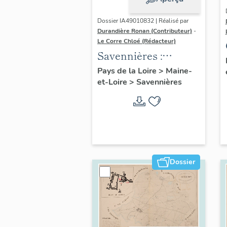
Dossier IA49010832 | Réalisé par
Durandière Ronan (Contributeur)
-
Le Corre Chloé (Rédacteur)
Savennières :
présentation de la
Pays de la Loire
>
Maine-
et-Loire
>
Savennières
commune
Dossier