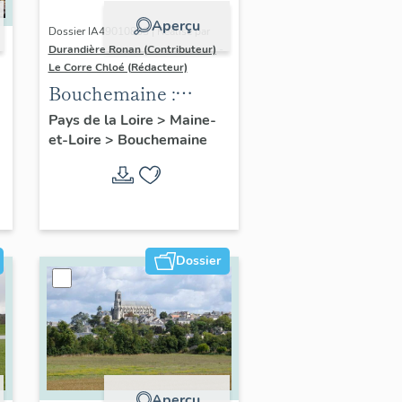
Aperçu
Dossier IA49010833 | Réalisé par
Durandière Ronan (Contributeur)
-
Le Corre Chloé (Rédacteur)
Bouchemaine :
présentation de la
Pays de la Loire
>
Maine-
et-Loire
>
Bouchemaine
commune
Dossier
Aperçu