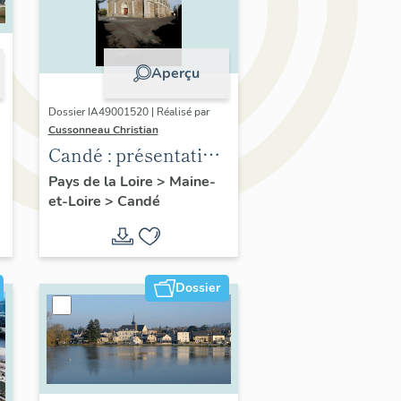
Aperçu
Dossier IA49001520 | Réalisé par
Cussonneau Christian
Candé : présentation
de la commune
Pays de la Loire
>
Maine-
et-Loire
>
Candé
Dossier