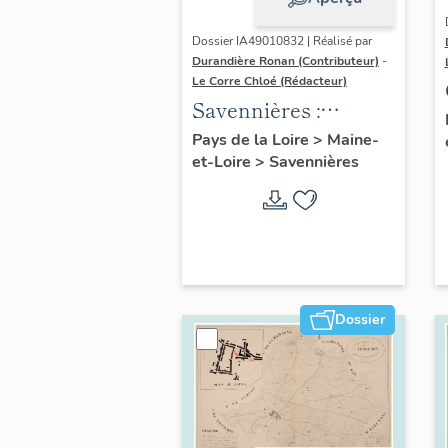
Dossier IA49010832 | Réalisé par
Durandière Ronan (Contributeur)
-
Le Corre Chloé (Rédacteur)
Savennières :
présentation de la
Pays de la Loire
>
Maine-
et-Loire
>
Savennières
commune
Dossier