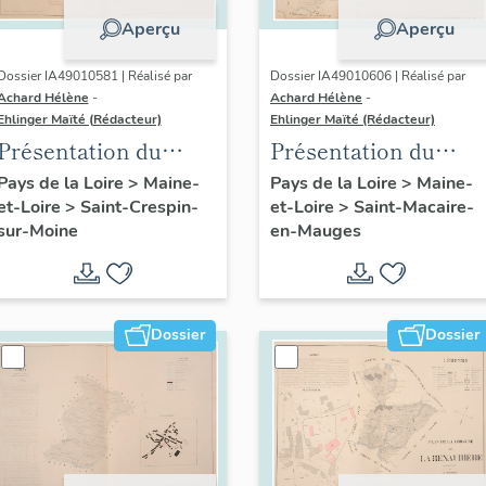
Aperçu
Aperçu
Dossier IA49010581 | Réalisé par
Dossier IA49010606 | Réalisé par
Achard Hélène
-
Achard Hélène
-
Ehlinger Maïté (Rédacteur)
Ehlinger Maïté (Rédacteur)
Présentation du
Présentation du
patrimoine
patrimoine
Pays de la Loire
>
Maine-
Pays de la Loire
>
Maine-
et-Loire
>
Saint-Crespin-
et-Loire
>
Saint-Macaire-
industriel de la
industriel de la
sur-Moine
en-Mauges
commune de Saint-
commune de Saint-
Crespin-sur-Moine
Macaire-en-Mauges
Dossier
Dossier