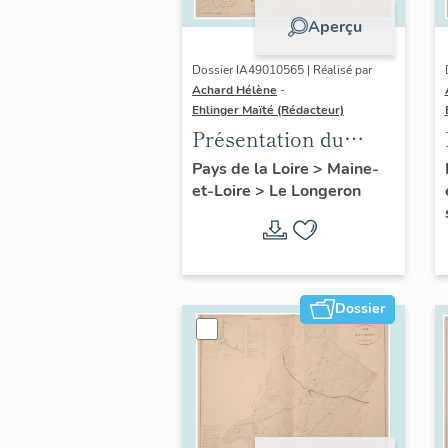
Aperçu
Dossier IA49010565 | Réalisé par
Achard Hélène
-
Ehlinger Maïté (Rédacteur)
Présentation du
patrimoine
Pays de la Loire
>
Maine-
et-Loire
>
Le Longeron
industriel de la
commune du
Longeron
Dossier