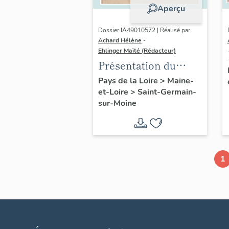
Aperçu
Dossier IA49010572 | Réalisé par
Achard Hélène
-
Ehlinger Maïté (Rédacteur)
Présentation du
patrimoine
Pays de la Loire
>
Maine-
et-Loire
>
Saint-Germain-
industriel de la
sur-Moine
commune de Saint-
Germain-sur-Moine
1