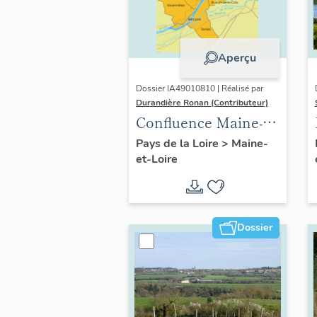
Aperçu
Dossier IA49010810 | Réalisé par
Durandière Ronan (Contributeur)
Confluence Maine-
Loire : présentation
Pays de la Loire
>
Maine-
et-Loire
de l'opération
thématique
Dossier