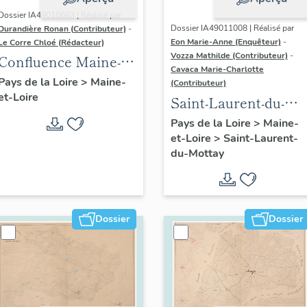
Dossier IA49010663 | Réalisé par
Dossier IA49011008 | Réalisé par
Durandière Ronan (Contributeur)
-
Eon Marie-Anne (Enquêteur)
-
Le Corre Chloé (Rédacteur)
Vozza Mathilde (Contributeur)
-
Confluence Maine-
Cavaca Marie-Charlotte
Loire : présentation
Pays de la Loire
>
Maine-
(Contributeur)
et-Loire
de l'aire d'étude
Saint-Laurent-du-
Mottay :
Pays de la Loire
>
Maine-
et-Loire
>
Saint-Laurent-
présentation de la
du-Mottay
commune
Dossier
Dossier