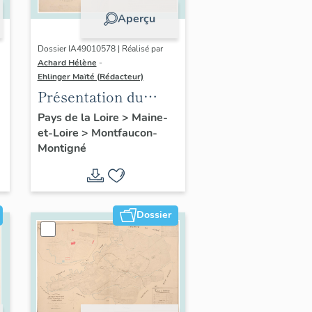
Aperçu
Dossier IA49010578 | Réalisé par
Achard Hélène
-
Ehlinger Maïté (Rédacteur)
Présentation du
patrimoine
Pays de la Loire
>
Maine-
et-Loire
>
Montfaucon-
industriel de la
Montigné
commune de
Montfaucon-
Montigné
Dossier