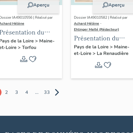
Aperçu
Aperçu
Dossier IA49010556 | Réalisé par
Dossier IA49010582 | Réalisé par
Achard Hélène
Achard Hélène
-
Ehlinger Maïté (Rédacteur)
Présentation du
Présentation du
patrimoine
Pays de la Loire
>
Maine-
patrimoine
Pays de la Loire
>
Maine-
et-Loire
>
Torfou
industriel de la
et-Loire
>
La Renaudière
industriel de la
commune de Torfou
commune de La
Renaudière
2
3
4
...
33