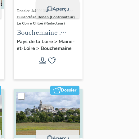
Aperçu
Dossier IA49010833 | Réalisé par
Durandière Ronan (Contributeur)
-
Le Corre Chloé (Rédacteur)
Bouchemaine :
présentation de la
Pays de la Loire
>
Maine-
et-Loire
>
Bouchemaine
commune
Dossier
Aperçu