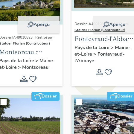
Aperçu
Aperçu
Dossier IA49010822 | Réalisé par
Stalder Florian (Contributeur)
Fontevraud-l'Abbaye
Dossier IA49010823 | Réalisé par
Stalder Florian (Contributeur)
: présentation de la
Pays de la Loire
>
Maine-
Montsoreau :
et-Loire
>
Fontevraud-
commune
présentation de la
l'Abbaye
Pays de la Loire
>
Maine-
et-Loire
>
Montsoreau
commune
Dossier
Dossier