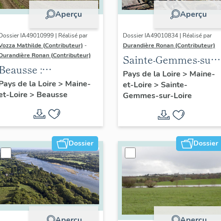
Aperçu
Aperçu
Dossier IA49010999 | Réalisé par
Dossier IA49010834 | Réalisé par
Vozza Mathilde (Contributeur)
-
Durandière Ronan (Contributeur)
Durandière Ronan (Contributeur)
Sainte-Gemmes-sur-
Beausse :
Loire : présentation
Pays de la Loire
>
Maine-
présentation de la
Pays de la Loire
>
Maine-
et-Loire
>
Sainte-
de la commune
et-Loire
>
Beausse
commune
Gemmes-sur-Loire
Dossier
Dossier
Aperçu
Aperçu