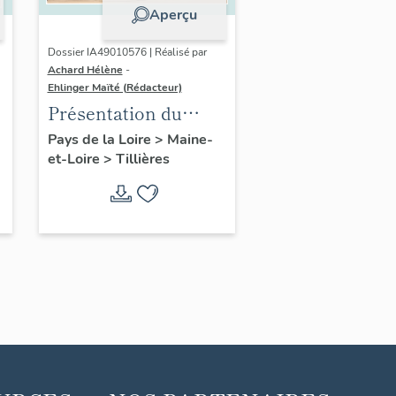
Aperçu
Dossier IA49010576 | Réalisé par
Achard Hélène
-
Ehlinger Maïté (Rédacteur)
Présentation du
patrimoine
Pays de la Loire
>
Maine-
et-Loire
>
Tillières
industriel de la
commune de
Tillières