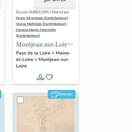
Dossier IA49011005 | Réalisé par
Orain Véronique (Contributeur)
-
Vozza Mathilde (Contributeur)
-
Cavaca Marie-Charlotte
(Contributeur)
Montjean-sur-Loire :
présentation de la
Pays de la Loire
>
Maine-
et-Loire
>
Montjean-sur-
commune
Loire
Dossier