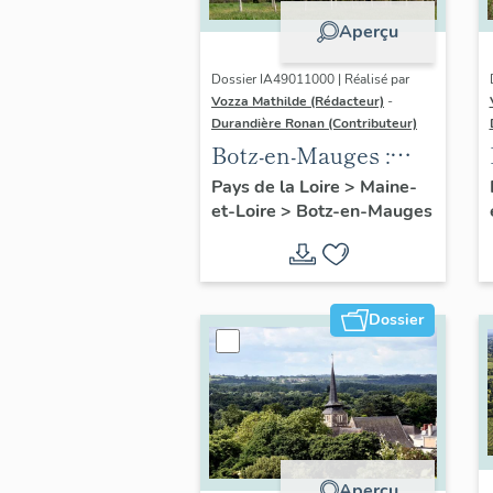
Aperçu
Dossier IA49011000 | Réalisé par
Vozza Mathilde (Rédacteur)
-
Durandière Ronan (Contributeur)
Botz-en-Mauges :
présentation de la
Pays de la Loire
>
Maine-
et-Loire
>
Botz-en-Mauges
commune
Dossier
Aperçu