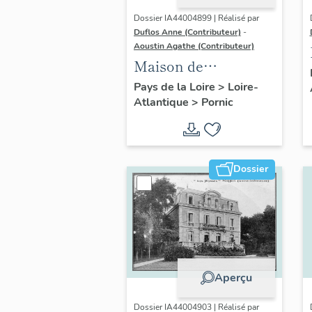
Dossier IA44004899 | Réalisé par
Duflos Anne (Contributeur)
-
Aoustin Agathe (Contributeur)
Maison de
villégiature
Pays de la Loire
>
Loire-
Atlantique
>
Pornic
balnéaire dite la
Malouine, 3 avenue
de la Noëveillard
Dossier
Aperçu
Dossier IA44004903 | Réalisé par