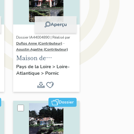
Aperçu
Dossier IA44004890 | Réalisé par
Duflos Anne (Contributeur)
-
Aoustin Agathe (Contributeur)
Maison de
villégiature
Pays de la Loire
>
Loire-
Atlantique
>
Pornic
balnéaire dite Villa
Marguerite puis
Roche Gann
Dossier