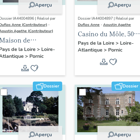
Aperçu
Aperçu
Dossier IA44004896 | Réalisé par
Dossier IA44004897 | Réalisé par
Duflos Anne (Contributeur)
-
Duflos Anne
-
Aoustin Agathe
Aoustin Agathe (Contributeur)
Casino du Môle, 50
Maison de
quai Leray
Pays de la Loire
>
Loire-
villégiature
Pays de la Loire
>
Loire-
Atlantique
>
Pornic
Atlantique
>
Pornic
balnéaire dite Ty
Mano, 8 rue Léon-
Lenoir
Dossier
Dossier
Aperçu
Aperçu