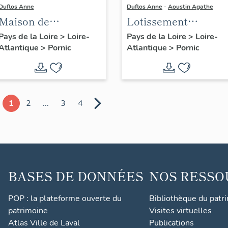
Duflos Anne
Duflos Anne
-
Aoustin Agathe
Maison de
Lotissement
villégiature
concerté dit
Pays de la Loire
>
Loire-
Pays de la Loire
>
Loire-
Atlantique
>
Pornic
Atlantique
>
Pornic
balnéaire dite Mérot
lotissement de
du Barre, place du
Gourmalon
Petit-Nice
1
2
...
3
4
BASES DE DONNÉES
NOS RESSO
POP : la plateforme ouverte du
Bibliothèque du patr
patrimoine
Visites virtuelles
Atlas Ville de Laval
Publications