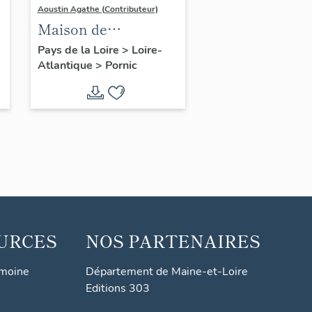
Aoustin Agathe (Contributeur)
Maison de
villégiature
Pays de la Loire
>
Loire-
Atlantique
>
Pornic
balnéaire dite villa
Magdalena, 38
boulevard de l'Océan
URCES
NOS PARTENAIRES
imoine
Département de Maine-et-Loire
Editions 303