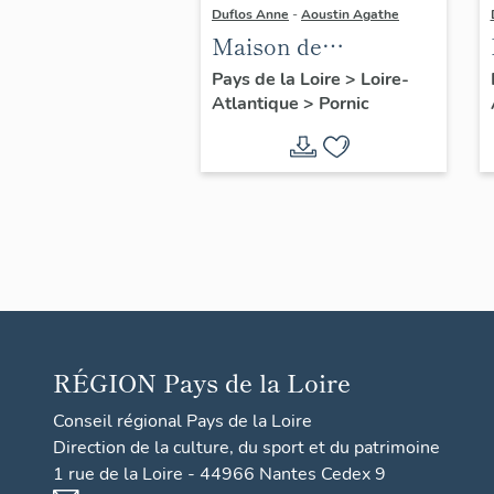
Duflos Anne
-
Aoustin Agathe
Maison de
villégiature
Pays de la Loire
>
Loire-
Atlantique
>
Pornic
balnéaire dite les
Musses, 25 avenue
de la Noëveillard
RÉGION
Pays de la Loire
Conseil régional Pays de la Loire
Direction de la culture, du sport et du patrimoine
1 rue de la Loire - 44966 Nantes Cedex 9