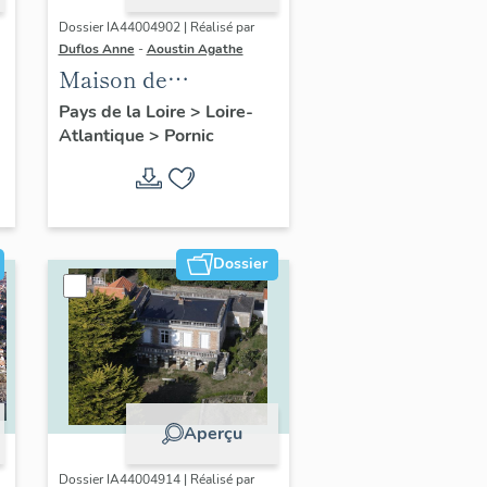
Dossier IA44004902 | Réalisé par
Duflos Anne
-
Aoustin Agathe
Maison de
villégiature
Pays de la Loire
>
Loire-
Atlantique
>
Pornic
balnéaire dite Ker
Wisy, 31 avenue de la
Noëveillard
Dossier
Aperçu
Dossier IA44004914 | Réalisé par