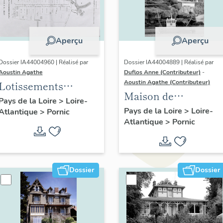
Aperçu
Aperçu
Dossier IA44004960 | Réalisé par
Dossier IA44004889 | Réalisé par
Aoustin Agathe
Duflos Anne (Contributeur)
-
Aoustin Agathe (Contributeur)
Lotissements
Maison de
concertés de la Côte
Pays de la Loire
>
Loire-
villégiature
Pays de la Loire
>
Loire-
Atlantique
>
Pornic
de Jade
Atlantique
>
Pornic
balnéaire dite villa
Louisa, puis villa
Athys
Dossier
Dossier