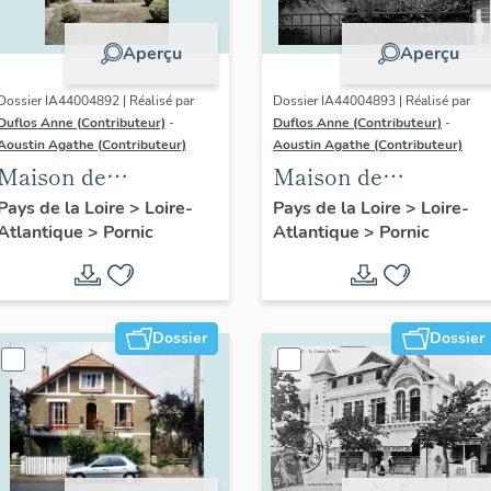
Aperçu
Aperçu
Dossier IA44004892 | Réalisé par
Dossier IA44004893 | Réalisé par
Duflos Anne (Contributeur)
-
Duflos Anne (Contributeur)
-
Aoustin Agathe (Contributeur)
Aoustin Agathe (Contributeur)
Maison de
Maison de
villégiature
villégiature
Pays de la Loire
>
Loire-
Pays de la Loire
>
Loire-
Atlantique
>
Pornic
Atlantique
>
Pornic
balnéaire dite La
balnéaire dite Ker
Tempête, 1 rue
Tanniou, 80
Gambetta
boulevard Thiers
Dossier
Dossier