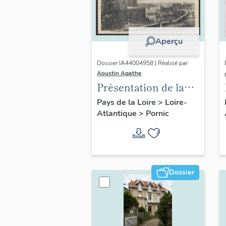
Aperçu
Dossier IA44004958 | Réalisé par
Aoustin Agathe
Présentation de la
commune de Pornic
Pays de la Loire
>
Loire-
Atlantique
>
Pornic
Dossier