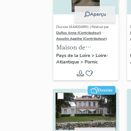
Aperçu
Dossier IA44004891 | Réalisé par
Duflos Anne (Contributeur)
-
Aoustin Agathe (Contributeur)
Maison de
villégiature
Pays de la Loire
>
Loire-
Atlantique
>
Pornic
balnéaire dite Chalet
Gautier, 1 rue de la
Brandelle
Dossier