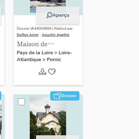
Aperçu
Dossier IA44004894 | Réalisé par
Duflos Anne
-
Aoustin Agathe
Maison de
villégiature
Pays de la Loire
>
Loire-
Atlantique
>
Pornic
balnéaire dite Ker
Madeleine puis villa
Lucienne, 25 chemin
de Gourmalon
Dossier