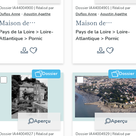
Dossier IA44004900 | Réalisé par
Dossier IA44004901 | Réalisé par
Duflos Anne
-
Aoustin Agathe
Duflos Anne
-
Aoustin Agathe
Maison de
Maison de
villégiature
villégiature
Pays de la Loire
>
Loire-
Pays de la Loire
>
Loire-
Atlantique
>
Pornic
Atlantique
>
Pornic
balnéaire dite Ker
balnéaire dite villa
Colo, 19 avenue de la
Chambly, 26 avenue
Noëveillard
de la Noëveillard
Dossier
Dossier
Aperçu
Aperçu
Dossier IA44004927 | Réalisé par
Dossier IA44004929 | Réalisé par