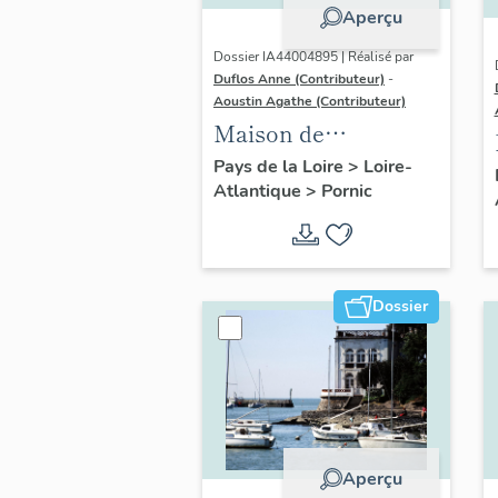
Aperçu
Dossier IA44004895 | Réalisé par
Duflos Anne (Contributeur)
-
Aoustin Agathe (Contributeur)
Maison de
villégiature
Pays de la Loire
>
Loire-
Atlantique
>
Pornic
balnéaire dite El
Biar, 104 rue de la
Source
Dossier
Aperçu