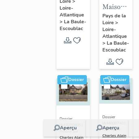
Loire
>
Fondation
Maison
Loire-
la
dite villa
Atlantique
Pays de la
Pérousse
>
La Baule-
Loire
>
balnéaire
puis
Escoublac
Loire-
Cybèle, 1
Dispensaire
Atlantique
avenue
>
La Baule-
d'hygiène
Hoëdic
Escoublac
social, 39
avenue
du
Maréchal-
Dossier
Dossier
Joffre
Dossier
Dossier
IA44000740 |
IA44000805 |
Aperçu
Aperçu
Réalisé par
Réalisé par
Charles Alain
Charles Alain