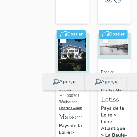
Escoublac
de la
commune
de La
Baule-
Dossier
Dossier
Escoublac
Dossier
IA44000834 |
Aperçu
Aperçu
Réalisé par
Dossier
Charles Alain
IA44000701 |
Lotissemen
Réalisé par
concerté
Pays de la
Charles Alain
Loire
>
Benoit
Maison
Loire-
dite villa
Pays de la
Atlantique
Loire
>
balnéaire
>
La Baule-