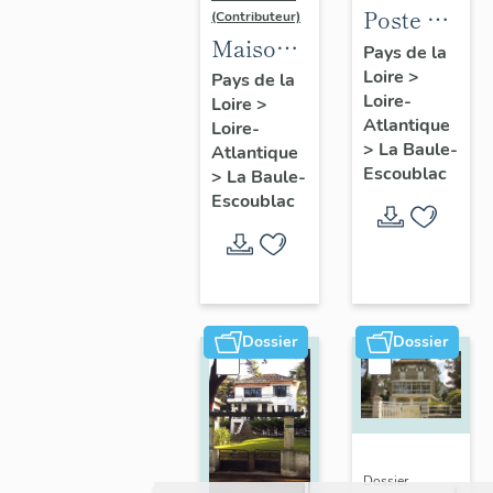
Poste de
(Contributeur)
Maison
la Baule-
Pays de la
dite villa
Loire
>
Escoublac,
Pays de la
Loire-
Loire
>
balnéaire
place de
Atlantique
Loire-
Nam Ky,
la
>
La Baule-
Atlantique
139
Victoire
Escoublac
>
La Baule-
avenue
Escoublac
du
Maréchal-
de-
Lattre-
Dossier
Dossier
de-
Tassigny
Dossier