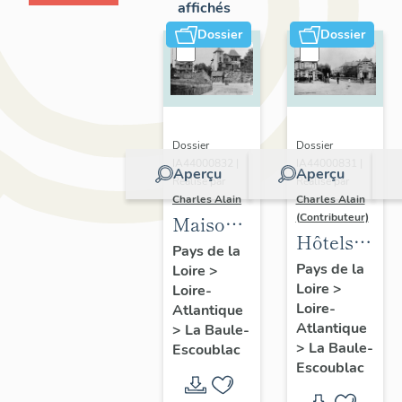
affichés
Dossier
Dossier
Dossier
Dossier
IA44000832 |
IA44000831 |
Aperçu
Aperçu
Réalisé par
Réalisé par
Charles Alain
Charles Alain
(Contributeur)
Maisons
Hôtels
dites
Pays de la
de
Pays de la
Loire
>
villas
Loire
>
voyageurs
Loire-
balnéaires
Loire-
Atlantique
de la
et
Atlantique
>
La Baule-
commune
immeubles
>
La Baule-
Escoublac
de La
Escoublac
à
Baule-
logements