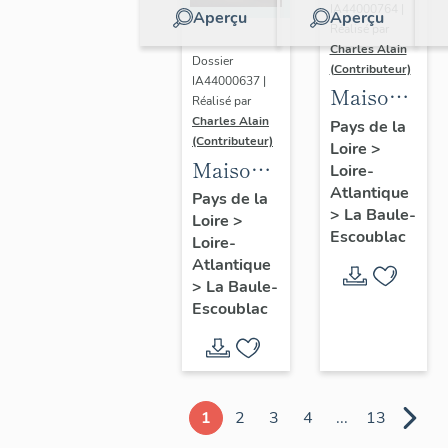
IA44000764 |
Aperçu
Aperçu
Réalisé par
Charles Alain
Dossier
(Contributeur)
IA44000637 |
Maison
Réalisé par
dite villa
Charles Alain
Pays de la
(Contributeur)
Loire
>
balnéaire
Maison
Loire-
Gazonette
Atlantique
dite villa
Pays de la
puis
>
La Baule-
Loire
>
balnéaire
Romance,
Escoublac
Loire-
Les
14
Atlantique
Peupliers,
>
La Baule-
avenue
23
Escoublac
de la
avenue
Concorde
des
Améthystes
1
2
3
4
...
13