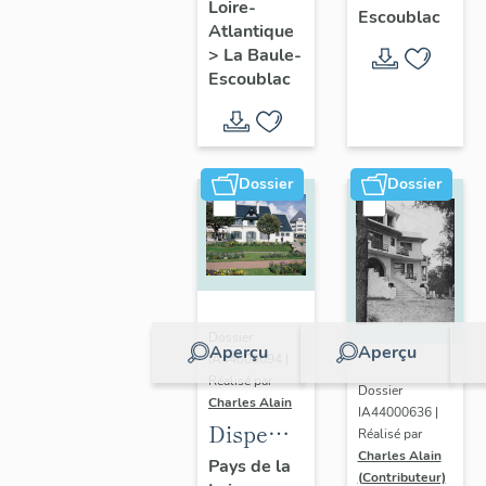
Loire-
Ohentzea,
Escoublac
Atlantique
7 avenue
>
La Baule-
Professeur-
Escoublac
Thiroloix
Dossier
Dossier
Dossier
Aperçu
Aperçu
IA44000694 |
Réalisé par
Dossier
Charles Alain
IA44000636 |
Dispensaire
Réalisé par
Charles Alain
dit
Pays de la
(Contributeur)