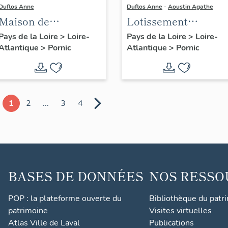
Duflos Anne
Duflos Anne
-
Aoustin Agathe
Maison de
Lotissement
villégiature
concerté dit
Pays de la Loire
>
Loire-
Pays de la Loire
>
Loire-
Atlantique
>
Pornic
Atlantique
>
Pornic
balnéaire dite Mérot
lotissement de
du Barre, place du
Gourmalon
Petit-Nice
1
2
...
3
4
BASES DE DONNÉES
NOS RESSO
POP : la plateforme ouverte du
Bibliothèque du patr
patrimoine
Visites virtuelles
Atlas Ville de Laval
Publications