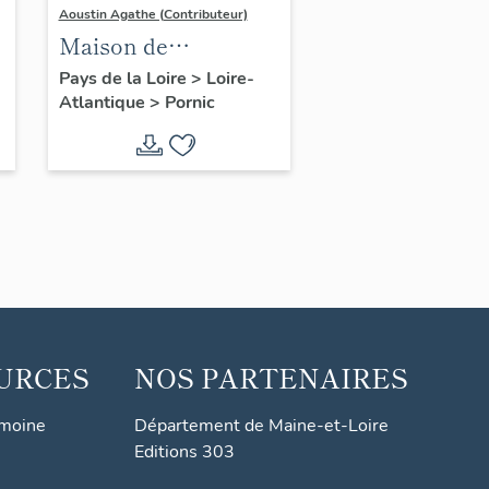
Aoustin Agathe (Contributeur)
Maison de
villégiature
Pays de la Loire
>
Loire-
Atlantique
>
Pornic
balnéaire dite villa
Magdalena, 38
boulevard de l'Océan
URCES
NOS PARTENAIRES
imoine
Département de Maine-et-Loire
Editions 303