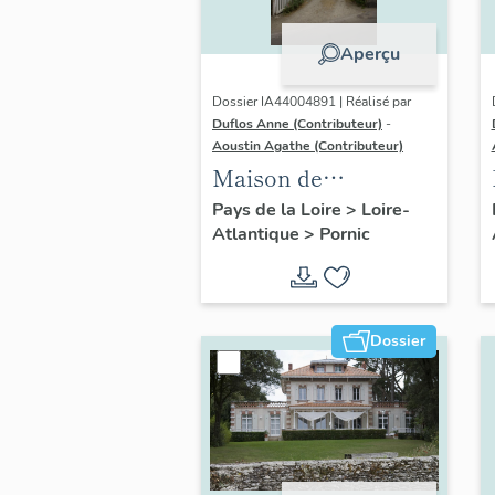
Aperçu
Dossier IA44004891 | Réalisé par
Duflos Anne (Contributeur)
-
Aoustin Agathe (Contributeur)
Maison de
villégiature
Pays de la Loire
>
Loire-
Atlantique
>
Pornic
balnéaire dite Chalet
Gautier, 1 rue de la
Brandelle
Dossier