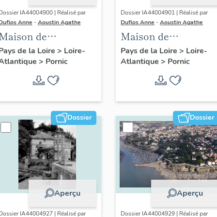
Dossier IA44004900 | Réalisé par
Dossier IA44004901 | Réalisé par
Duflos Anne
-
Aoustin Agathe
Duflos Anne
-
Aoustin Agathe
Maison de
Maison de
villégiature
villégiature
Pays de la Loire
>
Loire-
Pays de la Loire
>
Loire-
Atlantique
>
Pornic
Atlantique
>
Pornic
balnéaire dite Ker
balnéaire dite villa
Colo, 19 avenue de la
Chambly, 26 avenue
Noëveillard
de la Noëveillard
Dossier
Dossier
Aperçu
Aperçu
Dossier IA44004927 | Réalisé par
Dossier IA44004929 | Réalisé par