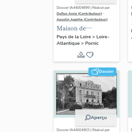
Dossier IA44004899 | Réalisé par
Duflos Anne (Contributeur)
-
Aoustin Agathe (Contributeur)
Maison de
villégiature
Pays de la Loire
>
Loire-
Atlantique
>
Pornic
balnéaire dite la
Malouine, 3 avenue
de la Noëveillard
Dossier
Aperçu
Dossier IA44004903 | Réalisé par