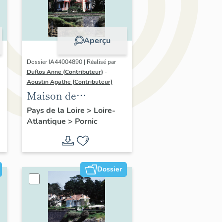
Aperçu
Dossier IA44004890 | Réalisé par
Duflos Anne (Contributeur)
-
Aoustin Agathe (Contributeur)
Maison de
villégiature
Pays de la Loire
>
Loire-
Atlantique
>
Pornic
balnéaire dite Villa
Marguerite puis
Roche Gann
Dossier