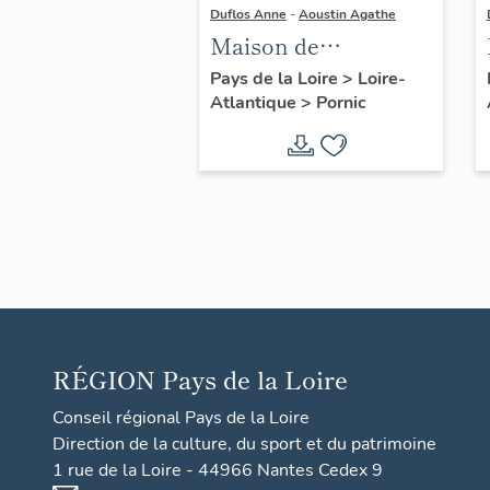
Duflos Anne
-
Aoustin Agathe
Maison de
villégiature
Pays de la Loire
>
Loire-
Atlantique
>
Pornic
balnéaire dite les
Musses, 25 avenue
de la Noëveillard
RÉGION
Pays de la Loire
Conseil régional Pays de la Loire
Direction de la culture, du sport et du patrimoine
1 rue de la Loire - 44966 Nantes Cedex 9