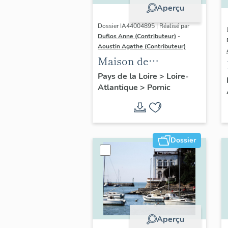
Aperçu
Dossier IA44004895 | Réalisé par
Duflos Anne (Contributeur)
-
Aoustin Agathe (Contributeur)
Maison de
villégiature
Pays de la Loire
>
Loire-
Atlantique
>
Pornic
balnéaire dite El
Biar, 104 rue de la
Source
Dossier
Aperçu