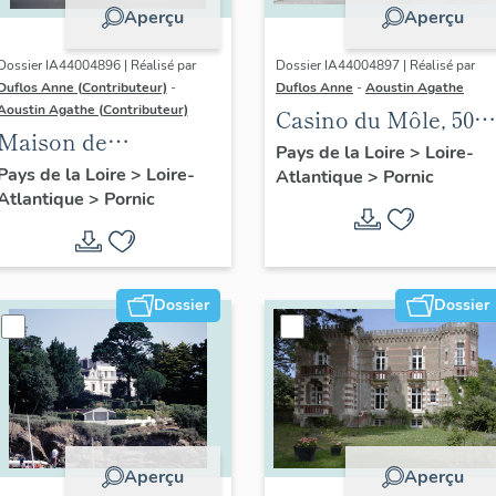
Aperçu
Aperçu
Dossier IA44004896 | Réalisé par
Dossier IA44004897 | Réalisé par
Duflos Anne (Contributeur)
-
Duflos Anne
-
Aoustin Agathe
Aoustin Agathe (Contributeur)
Casino du Môle, 50
Maison de
quai Leray
Pays de la Loire
>
Loire-
villégiature
Pays de la Loire
>
Loire-
Atlantique
>
Pornic
Atlantique
>
Pornic
balnéaire dite Ty
Mano, 8 rue Léon-
Lenoir
Dossier
Dossier
Aperçu
Aperçu