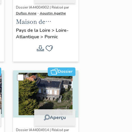
Dossier IA44004902 | Réalisé par
Duflos Anne
-
Aoustin Agathe
Maison de
villégiature
Pays de la Loire
>
Loire-
Atlantique
>
Pornic
balnéaire dite Ker
Wisy, 31 avenue de la
Noëveillard
Dossier
Aperçu
Dossier IA44004914 | Réalisé par