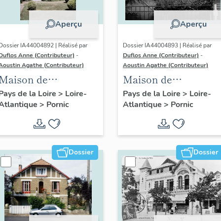
Aperçu
Aperçu
Dossier IA44004892 | Réalisé par
Dossier IA44004893 | Réalisé par
Duflos Anne (Contributeur)
-
Duflos Anne (Contributeur)
-
Aoustin Agathe (Contributeur)
Aoustin Agathe (Contributeur)
Maison de
Maison de
villégiature
villégiature
Pays de la Loire
>
Loire-
Pays de la Loire
>
Loire-
Atlantique
>
Pornic
Atlantique
>
Pornic
balnéaire dite La
balnéaire dite Ker
Tempête, 1 rue
Tanniou, 80
Gambetta
boulevard Thiers
Dossier
Dossier