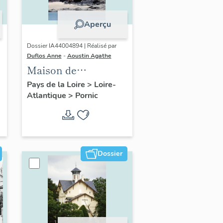
Aperçu
Dossier IA44004894 | Réalisé par
Duflos Anne
-
Aoustin Agathe
Maison de
villégiature
Pays de la Loire
>
Loire-
Atlantique
>
Pornic
balnéaire dite Ker
Madeleine puis villa
Lucienne, 25 chemin
de Gourmalon
Dossier