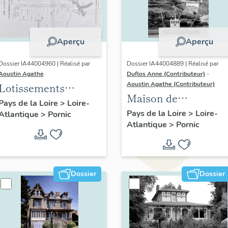
Aperçu
Aperçu
Dossier IA44004960 | Réalisé par
Dossier IA44004889 | Réalisé par
Aoustin Agathe
Duflos Anne (Contributeur)
-
Aoustin Agathe (Contributeur)
Lotissements
Maison de
concertés de la Côte
Pays de la Loire
>
Loire-
villégiature
Pays de la Loire
>
Loire-
Atlantique
>
Pornic
de Jade
Atlantique
>
Pornic
balnéaire dite villa
Louisa, puis villa
Athys
Dossier
Dossier