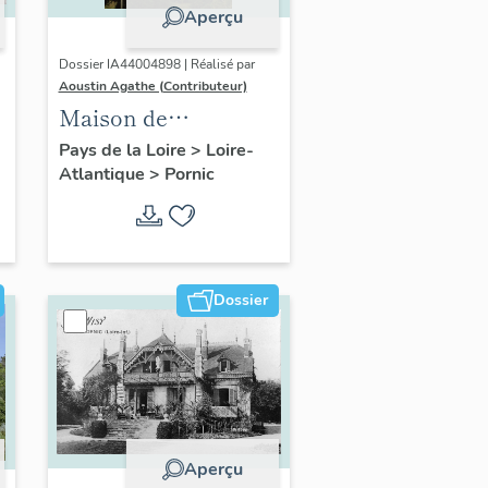
Aperçu
Dossier IA44004898 | Réalisé par
Aoustin Agathe (Contributeur)
Maison de
villégiature
Pays de la Loire
>
Loire-
Atlantique
>
Pornic
balnéaire dite
Calypso, rue des
Mousseaux
Dossier
Aperçu