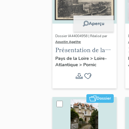
Aperçu
Dossier IA44004958 | Réalisé par
Aoustin Agathe
Présentation de la
commune de Pornic
Pays de la Loire
>
Loire-
Atlantique
>
Pornic
Dossier