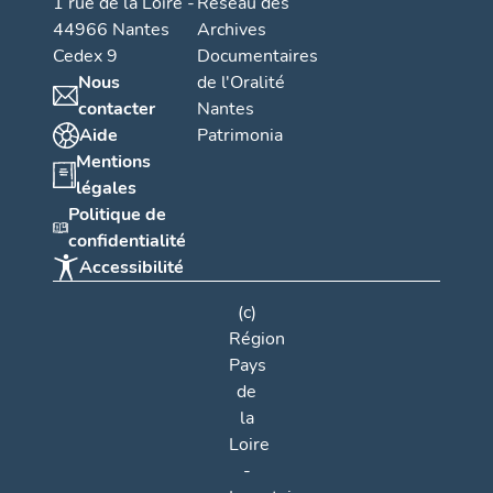
1 rue de la Loire -
Réseau des
44966 Nantes
Archives
Cedex 9
Documentaires
Nous
de l'Oralité
contacter
Nantes
Aide
Patrimonia
Mentions
légales
Politique de
confidentialité
Accessibilité
(c)
Région
Pays
de
la
Loire
-