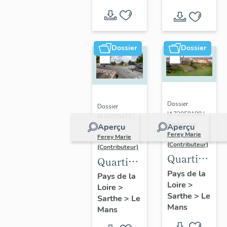
Dossier
Dossier
Dossier
Dossier
IA72059188 |
IA72059475 |
Réalisé par
Aperçu
Aperçu
Réalisé par
Ferey Marie
Ferey Marie
(Contributeur)
(Contributeur)
Quartier
Quartier
du
de
Pays de la
Pays de la
Loire
>
Ronceray-
Loire
>
Pontlieue
Sarthe
>
Le
Sarthe
>
Le
Glonnières
Mans
Mans