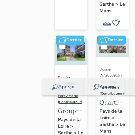
Sarthe
>
Le
Frères
Mans
Dossier
Dossier
Dossier
IA72058916 |
Dossier
Réalisé par
IA72058909 |
Aperçu
Aperçu
Ferey Marie
Réalisé par
(Contributeur)
Ferey Marie
Quartier
(Contributeur)
Groupe
de Saint-
Pays de la
Loire
>
H.L.M.
Pavin-
Pays de la
Sarthe
>
Le
Loire
>
des
des-
Mans
Sarthe
>
Le