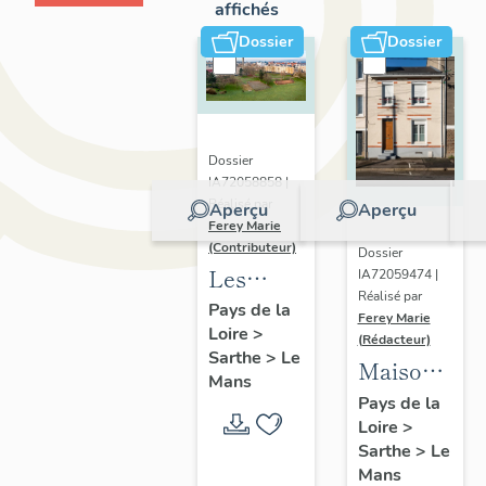
affichés
Dossier
Dossier
Dossier
IA72058858 |
Réalisé par
Aperçu
Aperçu
Ferey Marie
(Contributeur)
Dossier
Les
IA72059474 |
Réalisé par
faubourgs
Pays de la
Ferey Marie
Loire
>
du Mans
(Rédacteur)
Sarthe
>
Le
:
Maisons
Mans
présentation
"H.B.M"
Pays de la
de
Loire
>
modèle
Sarthe
>
Le
l'opération
Levesque
Mans