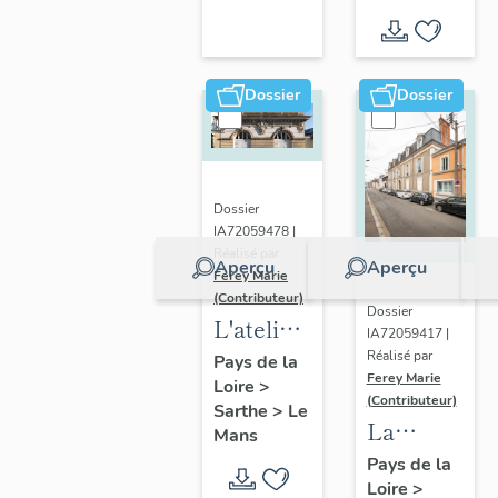
d'inventaire
Dossier
Dossier
Dossier
IA72059478 |
Réalisé par
Aperçu
Aperçu
Ferey Marie
(Contributeur)
Dossier
L'atelier
IA72059417 |
de
Réalisé par
Pays de la
Ferey Marie
Loire
>
sculpteur-
(Contributeur)
Sarthe
>
Le
ornemaniste
La
Mans
Cottereau
société
Pays de la
Loire
>
Pellier et