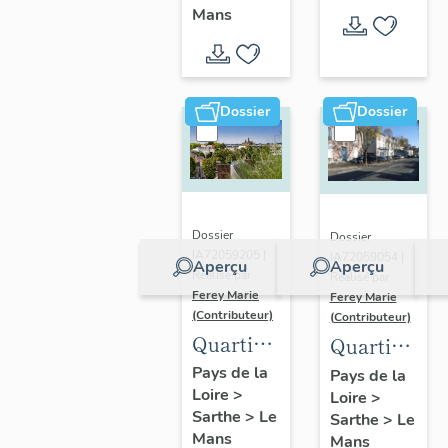
Maillets
Champs
Mans
Dossier
Dossier
Dossier
Dossier
IA72059205 |
IA72059054 |
Aperçu
Aperçu
Réalisé par
Réalisé par
Ferey Marie
Ferey Marie
(Contributeur)
(Contributeur)
Quartier
Quartier
Sainte-
de Saint-
Pays de la
Pays de la
Loire
>
Croix
Loire
>
Georges-
Sarthe
>
Le
Sarthe
>
Le
du-Plain
Mans
Mans