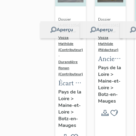
Dossier
Dossier
IA49011054 |
IA49011041 |
Aperçu
Aperçu
Réalisé par
Réalisé par
Vozza
Vozza
Mathilde
Mathilde
(Contributeur)
(Rédacteur)
-
Ancien
Durandière
presbytère,
Pays de la
Ronan
Loire
>
actuellement
(Contributeur)
Maine-et-
Écart de
mairie
Loire
>
la Croix-
et
Pays de la
Botz-en-
Loire
>
Baron
bibliothèque
Mauges
Maine-et-
Loire
>
Botz-en-
Mauges