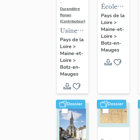
-
Écoles
Durandière
publiques
Pays de la
Ronan
(Contributeur)
Loire
>
de filles
Usine
Maine-et-
et de
Loire
>
de
Pays de la
garçons
Botz-en-
Loire
>
tarares
et
Mauges
Maine-et-
Jean
mairie,
Loire
>
Ménard
actuellement
Botz-en-
puis
Mauges
salon de
établissements
coiffure
de
et
Montergon-
appartement
Dossier
Dossier
Lebouvier
; usine
de
construction