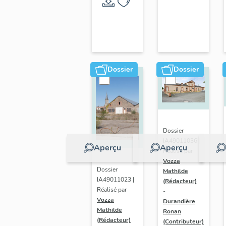
Dossier
Dossier
Dossier
IA49011036 |
Aperçu
Aperçu
Réalisé par
Vozza
Dossier
Mathilde
IA49011023 |
(Rédacteur)
Réalisé par
-
Vozza
Durandière
Mathilde
Ronan
(Rédacteur)
(Contributeur)