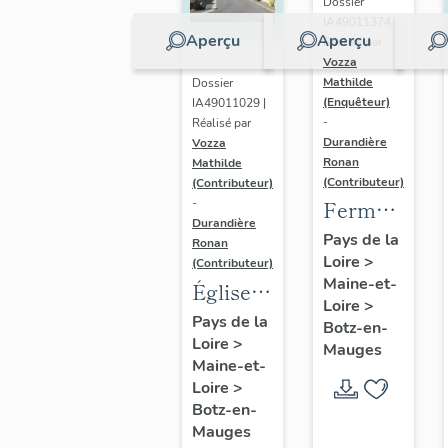
Dossier
métallique
IA49011374 |
et
Aperçu
Aperçu
Réalisé par
Vozza
d'éléments
Mathilde
Dossier
préfabriqués,
(Enquêteur)
IA49011029 |
actuellement
-
Réalisé par
Durandière
Vozza
désaffectée
Ronan
Mathilde
(Contributeur)
(Contributeur)
-
Ferme
Durandière
du Villot
Pays de la
Ronan
Loire
>
(Contributeur)
Maine-et-
Église
Loire
>
paroissiale
Pays de la
Botz-en-
Loire
>
Saint-
Mauges
Maine-et-
Gilles
Loire
>
de Botz-
Botz-en-
en-
Mauges