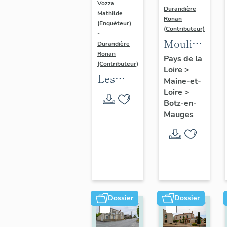
Vozza
Durandière
Mathilde
Ronan
(Enquêteur)
(Contributeur)
-
Moulin
Durandière
Ronan
à eau dit
Pays de la
(Contributeur)
Loire
>
le
Les
Maine-et-
Moulin-
croix
Loire
>
Moreau
Botz-en-
monumentales
Mauges
de l'aire
d'étude
Mauges-
sur-
Loire
Dossier
Dossier