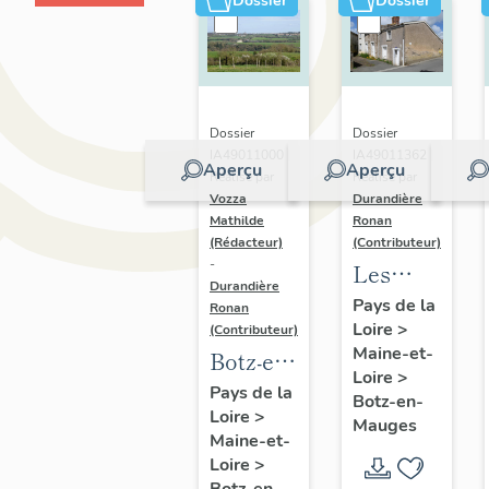
Dossier
Dossier
Dossier
Dossier
IA49011000 |
IA49011362 |
Aperçu
Aperçu
Réalisé par
Réalisé par
Vozza
Durandière
Mathilde
Ronan
(Rédacteur)
(Contributeur)
-
Les
Durandière
maisons
Pays de la
Ronan
Loire
>
et les
(Contributeur)
Maine-et-
Botz-en-
fermes
Loire
>
Mauges
de la
Pays de la
Botz-en-
Loire
>
:
commune
Mauges
Maine-et-
présentation
de Botz-
Loire
>
de la
en-