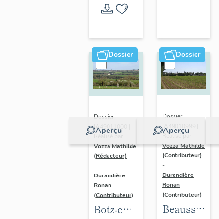
l'opération
thématique
Dossier
Dossier
Dossier
Dossier
IA49010999 |
IA49011000 |
Aperçu
Aperçu
Réalisé par
Réalisé par
Vozza Mathilde
Vozza Mathilde
(Contributeur)
(Rédacteur)
-
-
Durandière
Durandière
Ronan
Ronan
(Contributeur)
(Contributeur)
Beausse :
Botz-en-