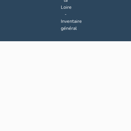
la
Loire
-
Inventaire
général