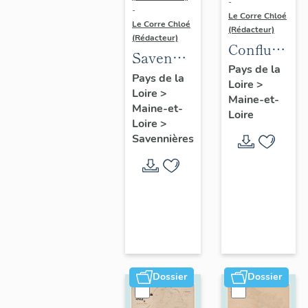
-
-
Le Corre Chloé
Le Corre Chloé
(Rédacteur)
(Rédacteur)
Confluence
Savennières
Maine-
Pays de la
:
Pays de la
Loire
>
Loire :
Loire
>
présentation
Maine-et-
présentatio
Maine-et-
de la
Loire
de l'aire
Loire
>
commune
Savennières
d'étude
Dossier
Dossier