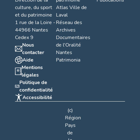
Direction de la
patrimoine
Publications
culture, du sport
Atlas Ville de
et du patrimoine
Laval
1 rue de la Loire -
Réseau des
44966 Nantes
Archives
Cedex 9
Documentaires
Nous
de l'Oralité
contacter
Nantes
Aide
Patrimonia
Mentions
légales
Politique de
confidentialité
Accessibilité
(c)
Région
Pays
de