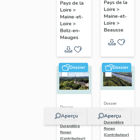
présentatio
Mauges :
Pays de la
Pays de la
Loire
>
de la
Loire
>
présentation
Maine-et-
Maine-et-
commune
de la
Loire
>
Loire
>
commune
Beausse
Botz-en-
Mauges
Dossier
Dossier
Dossier
Dossier
IA49010663 |
IA49010832 |
Aperçu
Aperçu
Réalisé par
Réalisé par
Durandière
Durandière
Ronan
Ronan
(Contributeur)
(Contributeur)