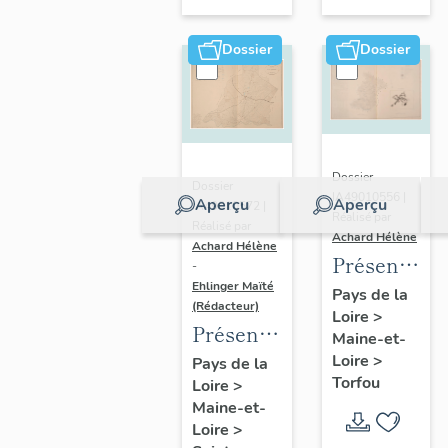
sur-
Moine
Dossier
Dossier
Dossier
Dossier
IA49010556 |
Aperçu
Aperçu
IA49010572 |
Réalisé par
Réalisé par
Achard Hélène
Achard Hélène
Présentatio
-
Ehlinger Maïté
du
Pays de la
(Rédacteur)
Loire
>
patrimoine
Présentation
Maine-et-
industriel
du
Loire
>
Pays de la
de la
Torfou
Loire
>
patrimoine
commune
Maine-et-
industriel
de
Loire
>
de la