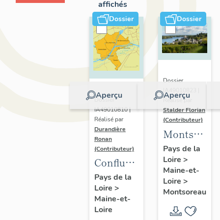
affichés
Dossier
Dossier
Dossier
IA49010823 |
Aperçu
Aperçu
Dossier
Réalisé par
IA49010810 |
Stalder Florian
Réalisé par
(Contributeur)
Durandière
Montsorea
Ronan
:
Pays de la
(Contributeur)
Loire
>
présentatio
Confluence
Maine-et-
de la
Maine-
Pays de la
Loire
>
commune
Loire
>
Loire :
Montsoreau
Maine-et-
présentation
Loire
de