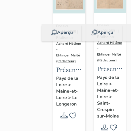
Dossier
Dossier
IA49010581 |
Aperçu
Aperçu
IA49010565 |
Réalisé par
Réalisé par
Achard Hélène
Achard Hélène
-
-
Ehlinger Maïté
Ehlinger Maïté
(Rédacteur)
(Rédacteur)
Présentatio
Présentation
du
du
Pays de la
Pays de la
Loire
>
patrimoine
Loire
>
patrimoine
Maine-et-
Maine-et-
industriel
industriel
Loire
>
Loire
>
Le
de la
de la
Saint-
Longeron
commune
commune
Crespin-
sur-Moine
de Saint-
du
Crespin-
Longeron