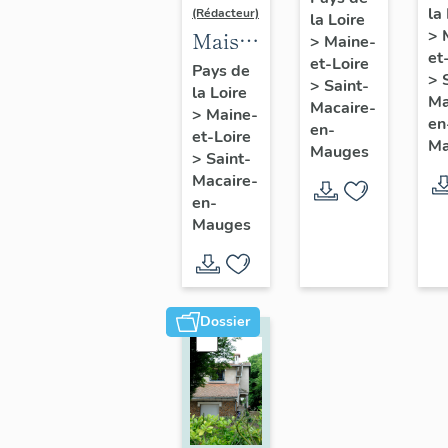
la
de
(Rédacteur)
la Loire
l'industriel
>
Maison
>
Maine-
So
Jean
et
et-Loire
de
A
Pays de
Pasquier,
>
>
Saint-
la Loire
l'industriel
d
Ma
9 rue
Macaire-
>
Maine-
Louis
en
C
en-
Jeanne-
et-Loire
Ma
Pasquier,
Mauges
Sa
>
Saint-
d'Arc,
2 rue
Macaire-
M
Saint-
en-
Pasteur,
en
Macaire-
Mauges
Saint-
M
en-
Macaire-
Mauges
en-
Mauges
Dossier