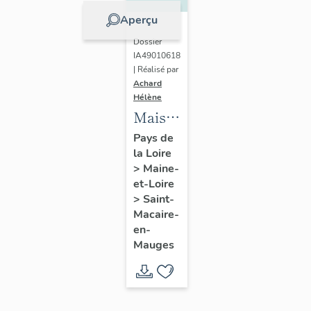
Aperçu
Dossier
IA49010618
| Réalisé par
Achard
Hélène
Maison
de
Pays de
la Loire
l'industriel
>
Maine-
Louis
et-Loire
Huchon
>
Saint-
(fils)
Macaire-
en-
Mauges