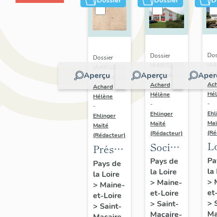
Dossier
Dossier
D
Dos
Dossier
Dossier
IA
IA49010604
IA49010606
Aperçu
Aperçu
Aper
| Ré
| Réalisé par
| Réalisé par
Ac
Achard
Achard
Hé
Hélène
Hélène
-
-
-
Ehl
Ehlinger
Ehlinger
Maï
Maïté
Maïté
(Ré
(Rédacteur)
(Rédacteur)
L
Société
Présentation
B
BTP
du
Pa
Pays de
Pays de
la
Ai
la Loire
Chupin-
la Loire
patrimoine
>
>
Maine-
>
Maine-
10
Vigneron,
industriel
et
et-Loire
et-Loire
al
94 rue
de la
>
>
Saint-
>
Saint-
Be
Choletaise,
Ma
Macaire-
commune
Macaire-