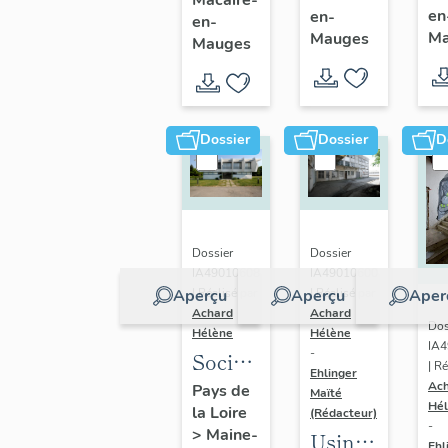
en
en-
Saint-
en-
de
Ma
Mauges
Mauges
Macaire-
Saint-
en-
Macaire-
Mauges
en-
Mauges
Dossier
Dossier
D
Dossier
Dossier
IA49010608
IA49010600
Aperçu
Aperçu
Aper
| Réalisé par
| Réalisé par
Achard
Achard
Dos
Hélène
Hélène
IA
-
Société
| Ré
Ehlinger
Anonyme
Ac
Pays de
Maïté
Hé
la Loire
de
(Rédacteur)
-
>
Maine-
Usine
Chaussures
Ehl