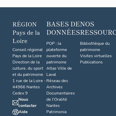
BASES DE
NOS
RÉGION
DONNÉES
RESSOUR
Pays de la
Loire
POP : la
Bibliothèque du
Conseil régional
plateforme
patrimoine
Pays de la Loire
ouverte du
Visites virtuelles
Direction de la
patrimoine
Publications
culture, du sport
Atlas Ville de
et du patrimoine
Laval
1 rue de la Loire -
Réseau des
44966 Nantes
Archives
Cedex 9
Documentaires
Nous
de l'Oralité
contacter
Nantes
Aide
Patrimonia