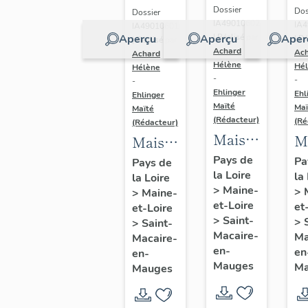
Dossier
Dos
Dossier
IA49010602
IA
IA49010601
Aperçu
Aperçu
Aper
| Réalisé par
| Ré
| Réalisé par
Achard
Ac
Achard
Hélène
Hé
Hélène
-
-
-
Ehlinger
Ehl
Ehlinger
Maïté
Maï
Maïté
(Rédacteur)
(Ré
(Rédacteur)
Maison
M
Maison
de
d
de
Pays de
Pa
Pays de
la Loire
l'industriel
la
c
la Loire
l'industriel
>
Maine-
>
>
Maine-
Yves
de
Auguste
et-Loire
et
et-Loire
Repussard,20
So
Repussard,
>
Saint-
>
>
Saint-
rue d'
A
Macaire-
24 rue
Ma
Macaire-
en-
en
Anjou,
en-
d
d'
Mauges
Ma
Mauges
Saint-
C
Anjou,
Macaire-
23
Saint-