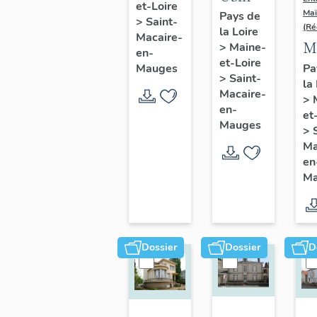
et-Loire
de
Maï
Pays de
>
Saint-
(Ré
la Loire
chaussures
Macaire-
M
>
Maine-
Repussard-
en-
et-Loire
d
Pa
Mauges
Chupin,
>
Saint-
la
l'
22 rue
Macaire-
>
G
en-
d'Anjou
et
C
Mauges
>
16
Ma
en
d'
Ma
A
Sa
M
en
Dossier
Dossier
D
M