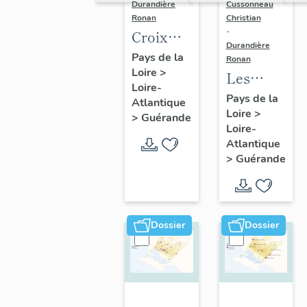
Durandière
Cussonneau
Ronan
Christian
-
Croix
Durandière
monumentales,
Pays de la
Ronan
Loire
>
croix de
Les
Loire-
chemin,
moulins
Pays de la
Atlantique
calvaires
Loire
>
de
>
Guérande
Loire-
et
Guérande
Atlantique
oratoires
>
Guérande
de
Guérande
Dossier
Dossier