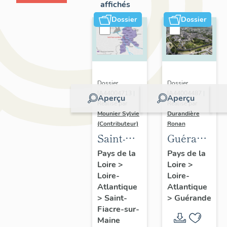
affichés
Dossier
Dossier
Dossier
Dossier
IA44004713 |
IA44004487 |
Aperçu
Aperçu
Réalisé par
Réalisé par
Mounier Sylvie
Durandière
(Contributeur)
Ronan
Saint-
Guérande
Fiacre-
:
Pays de la
Pays de la
Loire
>
Loire
>
sur-
présentatio
Loire-
Loire-
Maine :
de la
Atlantique
Atlantique
présentation
commune
>
Saint-
>
Guérande
de
et de
Fiacre-sur-
Maine
l'opération
l'aire