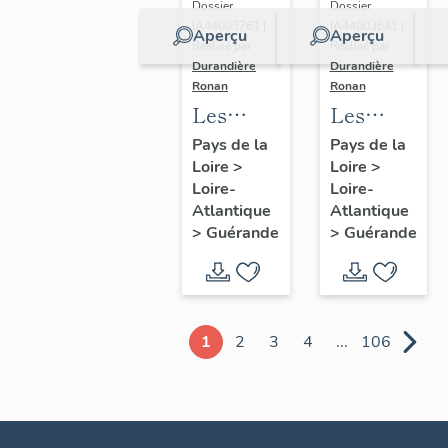
Dossier
Dossier
IA44003761 |
IA44003641 |
Aperçu
Aperçu
Réalisé par
Réalisé par
Durandière
Durandière
Ronan
Ronan
Les
Les
châteaux
blockhaus
Pays de la
Pays de la
Loire
>
Loire
>
et
de
Loire-
Loire-
manoirs
Guérande
Atlantique
Atlantique
de
>
Guérande
>
Guérande
Guérande
1
2
3
4
...
106