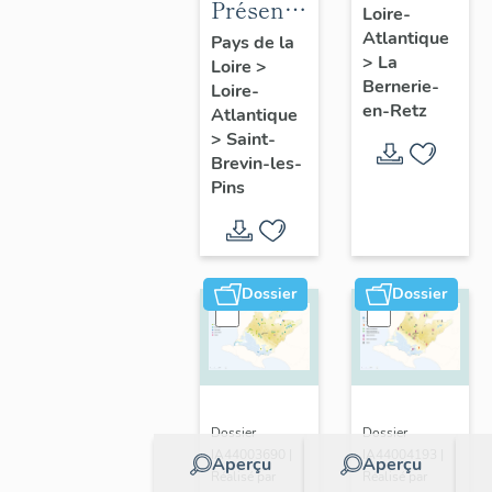
Présentation
Loire-
présentatio
de la
Atlantique
Pays de la
de la
>
La
Loire
>
commune
commune
Bernerie-
Loire-
de Saint-
en-Retz
Atlantique
Brevin-
>
Saint-
les-Pins
Brevin-les-
Pins
Dossier
Dossier
Dossier
Dossier
IA44003690 |
IA44004193 |
Aperçu
Aperçu
Réalisé par
Réalisé par