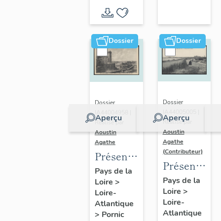
d'inventaire
d'étude
Dossier
Dossier
Dossier
Dossier
IA44005005 |
IA44004958 |
Aperçu
Aperçu
Réalisé par
Réalisé par
Aoustin
Aoustin
Agathe
Agathe
(Contributeur)
Présentation
Présentatio
de la
Pays de la
de la
Pays de la
Loire
>
commune
Loire
>
commune
Loire-
de
Loire-
Atlantique
des
Pornic
Atlantique
>
Pornic
Moutiers-