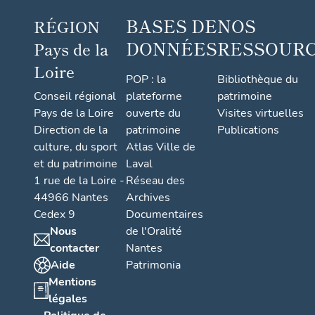
BASES DE
NOS
RÉGION
DONNÉES
RESSOUR
Pays de la
Loire
POP : la
Bibliothèque du
Conseil régional
plateforme
patrimoine
Pays de la Loire
ouverte du
Visites virtuelles
Direction de la
patrimoine
Publications
culture, du sport
Atlas Ville de
et du patrimoine
Laval
1 rue de la Loire -
Réseau des
44966 Nantes
Archives
Cedex 9
Documentaires
Nous
de l'Oralité
contacter
Nantes
Aide
Patrimonia
Mentions
légales