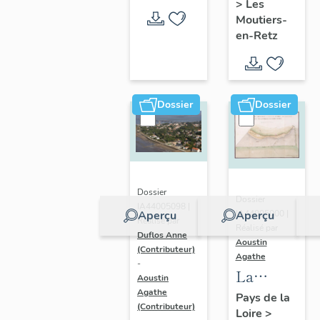
>
Les
en-Retz
Moutiers-
en-Retz
Dossier
Dossier
Dossier
Dossier
IA44005098 |
IA44005000 |
Aperçu
Aperçu
Réalisé par
Réalisé par
Duflos Anne
Aoustin
(Contributeur)
Agathe
-
La
Aoustin
Bernerie-
Agathe
Pays de la
(Contributeur)
Loire
>
en-Retz :