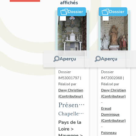
affichés
Dossier
Dossier
Aperçu
Aperçu
Dossier
Dossier
IM53001797 |
IM72002068 |
Réalisé par
Réalisé par
Davy Christian
Davy Christian
(Contributeur)
(Contributeur)
-
Présentation
Eraud
du
Chapelle
Dominique
mobilier
(Contributeur)
funéraire
Pays de la
-
Loire
>
de la
de la
Foisneau
Mayenne
>