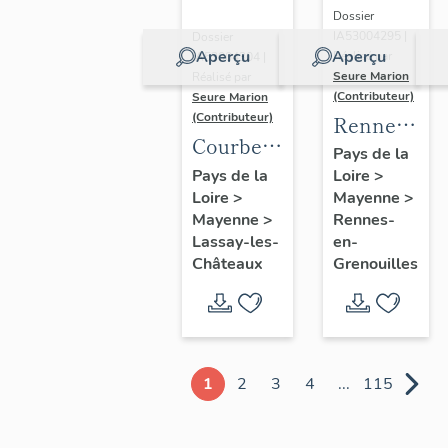
Dossier
IA53004295 |
Dossier
Aperçu
Aperçu
Réalisé par
IA53004304 |
Seure Marion
Réalisé par
(Contributeur)
Seure Marion
(Contributeur)
Rennes-
Courberie
en-
Pays de la
:
Pays de la
Loire
>
Grenouilles
Loire
>
présentation
Mayenne
>
:
Mayenne
>
Rennes-
de
présentatio
Lassay-les-
en-
l'ancienne
de la
Châteaux
Grenouilles
commune
commune
1
2
3
4
...
115