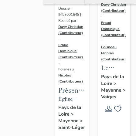
Davy Christian
Dossier
(Contributeur)
IM53001648 |
-
Réalisé par
Eraud
Davy Christian
Dominique
(Contributeur)
(Contributeur)
-
-
Eraud
Foisneau
Dominique
Nicolas
(Contributeur)
(Contributeur)
-
Le
Foisneau
mobilier
Nicolas
Pays de la
(Contributeur)
Loire
>
de la
Présentation
Mayenne
>
chapelle
Vaiges
des
Église
funéraire
objets
paroissiale
Pays de la
de la
Loire
>
mobilier
Saint-Léger
famille
Mayenne
>
de
de Saint-
Robert-
Saint-Léger
l'église
Léger
Glétron