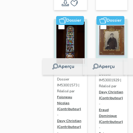
paroissiale
Saint-
léger de
Dossier
Dossier
Saint-
Léger
Aperçu
Aperçu
Dossier
Dossier
IM53001929 |
IM53001573 |
Réalisé par
Réalisé par
Davy Christian
Foisneau
(Contributeur)
Nicolas
-
(Contributeur)
Eraud
-
Dominique
Davy Christian
(Contributeur)
(Contributeur)
-
-