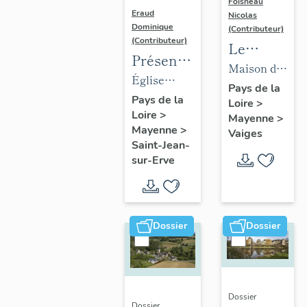
Foisneau
Eraud
Nicolas
Dominique
(Contributeur)
(Contributeur)
Le
Présentation
mobilier
Maison de
des
Église
de la
la famille
Pays de la
objets
paroissiale
Pays de la
Loire
>
collection
Robert-
Loire
>
mobilier
Saint-Jean-
Mayenne
>
Robert-
Glétron,
Mayenne
>
Vaiges
de
Baptiste de
Glétron
puis
Saint-Jean-
l'église
Saint-Jean-
sur-Erve
bibliothèque
paroissiale
sur-Erve
Jacques-
Saint-
Anatole
Jean-
Robert-
Dossier
Dossier
Baptiste
Glétron,
puis
mairie,
actuellement
Dossier
Dossier