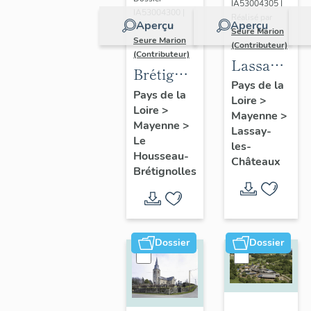
IA53004305 |
immeuble
IA53004300 |
Réalisé par
Aperçu
Aperçu
Réalisé par
à
Seure Marion
Seure Marion
(Contributeur)
logements,
(Contributeur)
Lassay-
31-33 rue
Brétignolles
les-
Pays de la
Robert-
:
Pays de la
Loire
>
Châteaux
Glétron
Loire
>
présentation
Mayenne
>
:
Mayenne
>
de
Lassay-
présentatio
Le
les-
l'ancienne
Housseau-
de la
Châteaux
commune
Brétignolles
commune
Dossier
Dossier