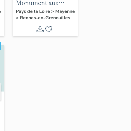
Monument aux
morts de Rennes-en-
e
Pays de la Loire
>
Mayenne
>
Rennes-en-Grenouilles
Grenouilles