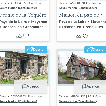
Dossier IA53004335 | Réalisé par
Dossier IA53004394 | Réalisé par
Seure Marion (Contributeur)
Seure Marion (Contributeur)
Ferme de la Coquère
Maison en pan de
bois de la
Pays de la Loire
>
Mayenne
Pays de la Loire
>
Mayenn
>
Rennes-en-Grenouilles
>
Rennes-en-Grenouilles
Guiberdière,
actuellement remise
Dossier
Dossier
Aperçu
Aperçu
Dossier IA53004553 | Réalisé par
Dossier IA53004339 | Réalisé par
Seure Marion (Contributeur)
Seure Marion (Contributeur)