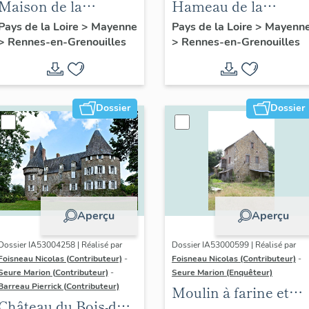
Maison de la
Hameau de la
Maillardière
Guiberdière
Pays de la Loire
>
Mayenne
Pays de la Loire
>
Mayenn
>
Rennes-en-Grenouilles
>
Rennes-en-Grenouilles
Dossier
Dossier
Aperçu
Aperçu
Dossier IA53004258 | Réalisé par
Dossier IA53000599 | Réalisé par
Foisneau Nicolas (Contributeur)
-
Foisneau Nicolas (Contributeur)
-
Seure Marion (Contributeur)
-
Seure Marion (Enquêteur)
Barreau Pierrick (Contributeur)
Moulin à farine et
Château du Bois-du-