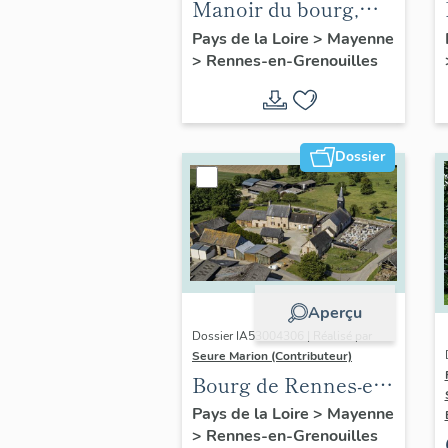
Manoir du bourg,
actuellement maison
Pays de la Loire
>
Mayenne
>
Rennes-en-Grenouilles
Dossier
Aperçu
Dossier IA53004306 | Réalisé par
Seure Marion (Contributeur)
Bourg de Rennes-en-
Grenouilles
Pays de la Loire
>
Mayenne
>
Rennes-en-Grenouilles