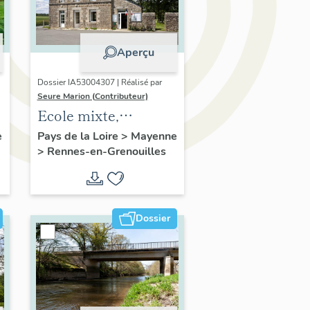
Aperçu
Dossier IA53004307 | Réalisé par
Seure Marion (Contributeur)
Ecole mixte,
actuellement mairie
e
Pays de la Loire
>
Mayenne
>
Rennes-en-Grenouilles
de Rennes-en-
Grenouilles.
Dossier