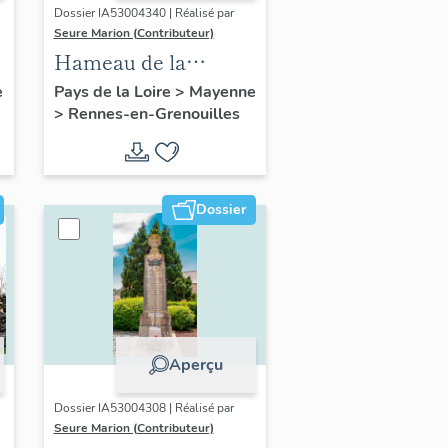
Dossier IA53004340 | Réalisé par
Seure Marion (Contributeur)
Hameau de la
Maillardière
e
Pays de la Loire
>
Mayenne
>
Rennes-en-Grenouilles
Dossier
Aperçu
Dossier IA53004308 | Réalisé par
Seure Marion (Contributeur)