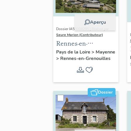
Aperçu
Dossier IA53004295 | Réalisé par
Seure Marion (Contributeur)
Rennes-en-
Grenouilles :
Pays de la Loire
>
Mayenne
>
Rennes-en-Grenouilles
présentation de la
commune
Dossier