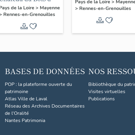
ferme du Moulin-du-
Pays de la Loire
>
Mayenn
Maine
Pays de la Loire
>
Mayenne
>
Rennes-en-Grenouilles
Hazay
>
Rennes-en-Grenouilles
BASES DE DONNÉES
NOS RESSO
POP : la plateforme ouverte du
Bibliothèque du patr
patrimoine
Visites virtuelles
Atlas Ville de Laval
Publications
Réseau des Archives Documentaires
de l'Oralité
Nantes Patrimonia