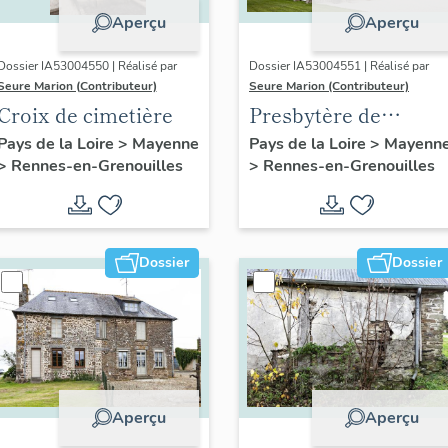
Aperçu
Aperçu
Dossier IA53004550 | Réalisé par
Dossier IA53004551 | Réalisé par
Seure Marion (Contributeur)
Seure Marion (Contributeur)
Croix de cimetière
Presbytère de
Rennes-en-
Pays de la Loire
>
Mayenne
Pays de la Loire
>
Mayenn
>
Rennes-en-Grenouilles
>
Rennes-en-Grenouilles
Grenouilles,
actuellement maiso
Dossier
Dossier
Aperçu
Aperçu