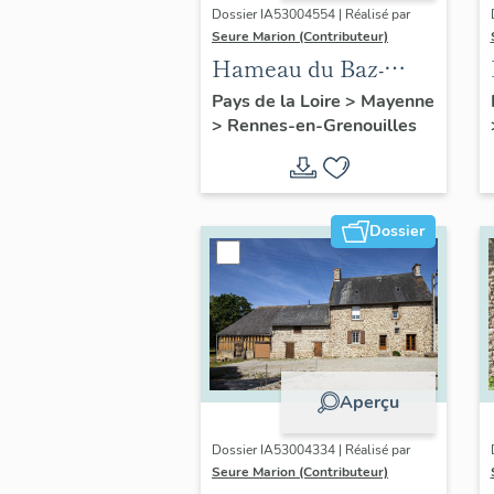
Dossier IA53004554 | Réalisé par
Seure Marion (Contributeur)
Hameau du Baz-
Hazay
Pays de la Loire
>
Mayenne
>
Rennes-en-Grenouilles
Dossier
Aperçu
Dossier IA53004334 | Réalisé par
Seure Marion (Contributeur)