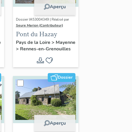
Aperçu
Dossier IA53004349 | Réalisé par
Seure Marion (Contributeur)
Pont du Hazay
e
Pays de la Loire
>
Mayenne
>
Rennes-en-Grenouilles
n
Dossier
Aperçu