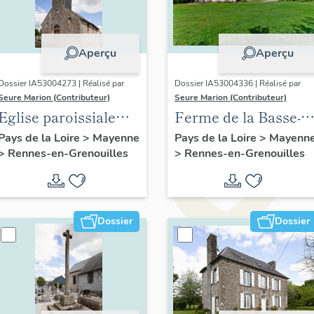
Aperçu
Aperçu
Dossier IA53004273 | Réalisé par
Dossier IA53004336 | Réalisé par
Seure Marion (Contributeur)
Seure Marion (Contributeur)
Eglise paroissiale
Ferme de la Basse-
Saint-Pierre de
Cour
Pays de la Loire
>
Mayenne
Pays de la Loire
>
Mayenn
>
Rennes-en-Grenouilles
>
Rennes-en-Grenouilles
Rennes-en-
Grenouilles
Dossier
Dossier