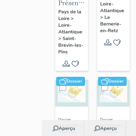
Présentation
Loire-
présentatio
de la
Atlantique
Pays de la
de la
>
La
Loire
>
commune
commune
Bernerie-
Loire-
de Saint-
en-Retz
Atlantique
Brevin-
>
Saint-
les-Pins
Brevin-les-
Pins
Dossier
Dossier
Dossier
Dossier
IA44003690 |
IA44004193 |
Aperçu
Aperçu
Réalisé par
Réalisé par