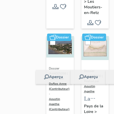
>
Les
en-Retz
Moutiers-
en-Retz
Dossier
Dossier
Dossier
Dossier
IA44005098 |
IA44005000 |
Aperçu
Aperçu
Réalisé par
Réalisé par
Duflos Anne
Aoustin
(Contributeur)
Agathe
-
La
Aoustin
Bernerie-
Agathe
Pays de la
(Contributeur)
Loire
>
en-Retz :