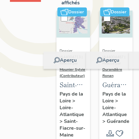
affichés
Dossier
Dossier
Dossier
Dossier
IA44004713 |
IA44004487 |
Aperçu
Aperçu
Réalisé par
Réalisé par
Mounier Sylvie
Durandière
(Contributeur)
Ronan
Saint-
Guérande
Fiacre-
:
Pays de la
Pays de la
Loire
>
Loire
>
sur-
présentatio
Loire-
Loire-
Maine :
de la
Atlantique
Atlantique
présentation
commune
>
Saint-
>
Guérande
de
et de
Fiacre-sur-
Maine
l'opération
l'aire