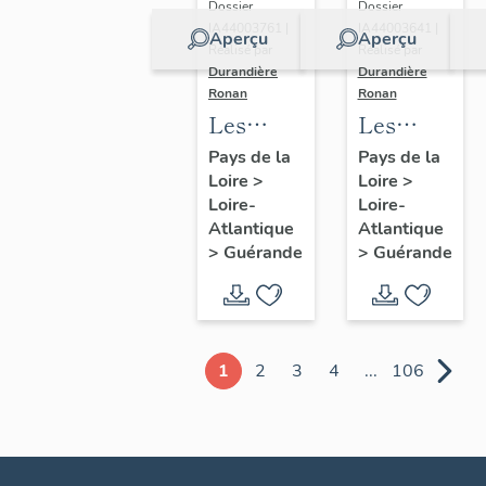
Dossier
Dossier
IA44003761 |
IA44003641 |
Aperçu
Aperçu
Réalisé par
Réalisé par
Durandière
Durandière
Ronan
Ronan
Les
Les
châteaux
blockhaus
Pays de la
Pays de la
Loire
>
Loire
>
et
de
Loire-
Loire-
manoirs
Guérande
Atlantique
Atlantique
de
>
Guérande
>
Guérande
Guérande
1
2
3
4
...
106