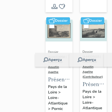
d'inventaire
d'étude
Dossier
Dossier
Dossier
Dossier
IA44005005 |
IA44004958 |
Aperçu
Aperçu
Réalisé par
Réalisé par
Aoustin
Aoustin
Agathe
Agathe
(Contributeur)
Présentation
Présentatio
de la
Pays de la
de la
Pays de la
Loire
>
commune
Loire
>
commune
Loire-
de
Loire-
Atlantique
des
Pornic
Atlantique
>
Pornic
Moutiers-