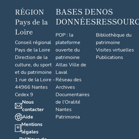
BASES DE
NOS
RÉGION
DONNÉES
RESSOUR
Pays de la
Loire
POP : la
Bibliothèque du
Conseil régional
plateforme
patrimoine
Pays de la Loire
ouverte du
Visites virtuelles
Direction de la
patrimoine
Publications
culture, du sport
Atlas Ville de
et du patrimoine
Laval
1 rue de la Loire -
Réseau des
44966 Nantes
Archives
Cedex 9
Documentaires
Nous
de l'Oralité
contacter
Nantes
Aide
Patrimonia
Mentions
légales