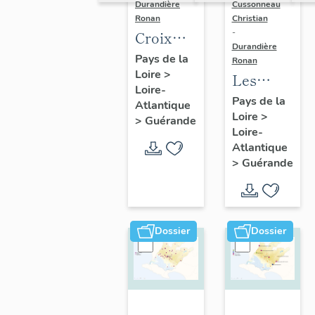
Durandière
Cussonneau
Ronan
Christian
-
Croix
Durandière
monumentales,
Pays de la
Ronan
Loire
>
croix de
Les
Loire-
chemin,
moulins
Pays de la
Atlantique
calvaires
Loire
>
de
>
Guérande
Loire-
et
Guérande
Atlantique
oratoires
>
Guérande
de
Guérande
Dossier
Dossier