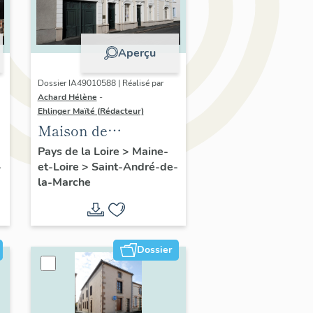
Aperçu
Dossier IA49010588 | Réalisé par
Achard Hélène
-
Ehlinger Maïté (Rédacteur)
Maison de
l'industriel Elie
Pays de la Loire
>
Maine-
-
et-Loire
>
Saint-André-de-
Durand, fondateur
la-Marche
de l'Usine Durand-
Chéné et de M.
Aigrault, directeur
de l'Usine Morinière,
Dossier
11 place de l' Aire-du-
Four, Saint-André-
de-la-Marche