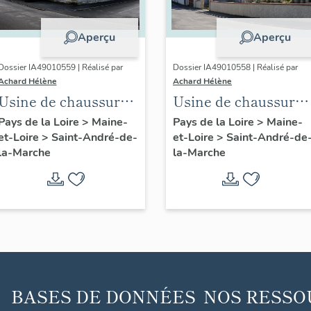
Aperçu
Aperçu
Dossier IA49010559 | Réalisé par
Dossier IA49010558 | Réalisé par
Achard Hélène
Achard Hélène
Usine de chaussures
Usine de chaussure
Morinière-Ripoche,
Durand-Chéné, 9 rue
Pays de la Loire
>
Maine-
Pays de la Loire
>
Maine-
et-Loire
>
Saint-André-de-
et-Loire
>
Saint-André-de
actuel Musée des
Augustin-Vincent
la-Marche
la-Marche
métiers de la
chaussure, 6 rue
Saint-Paul
BASES DE DONNÉES
NOS RESSO