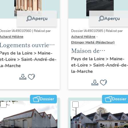
Aperçu
Aperçu
Dossier IA49010560 | Réalisé par
Dossier IA49010585 | Réalisé par
Achard Hélène
Achard Hélène
-
Ehlinger Maïté (Rédacteur)
Logements ouvriers
Maison de
de l'usine de
Pays de la Loire
>
Maine-
l'industriel Joseph
Pays de la Loire
>
Maine-
et-Loire
>
Saint-André-de-
chaussures Ripoche,
et-Loire
>
Saint-André-de
Chéné fondateur de
la-Marche
rue Jeanne-d'Arc
la-Marche
l'Usine Durand-
Chéné, 14 rue de la
Libération, Saint-
André-de-la-Marche
Dossier
Dossier