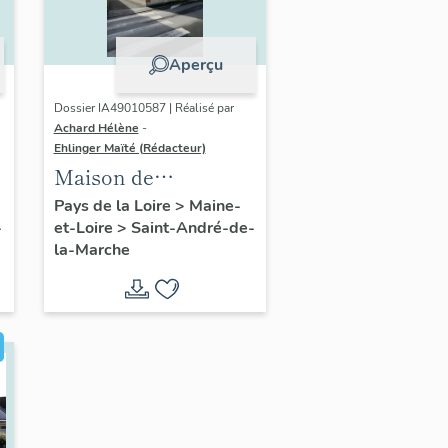
Aperçu
Dossier IA49010587 | Réalisé par
Achard Hélène
-
Ehlinger Maïté (Rédacteur)
Maison de
l'industriel Olivier
Pays de la Loire
>
Maine-
-
et-Loire
>
Saint-André-de-
Durand, fondateur
la-Marche
de l'Usine Durand-
Chéné, 25 rue de la
Libération, Saint-
André-de-la-Marche