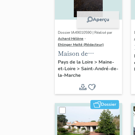
Aperçu
Dossier IA49010590 | Réalisé par
Achard Hélène
-
Ehlinger Maïté (Rédacteur)
Maison de
l'industriel Victor
Pays de la Loire
>
Maine-
et-Loire
>
Saint-André-de-
Ripoche fondateur
la-Marche
de l'usine Morinière-
Ripoche, 15 rue du
Calvaire, Saint-
André-de-la-Marche
Dossier