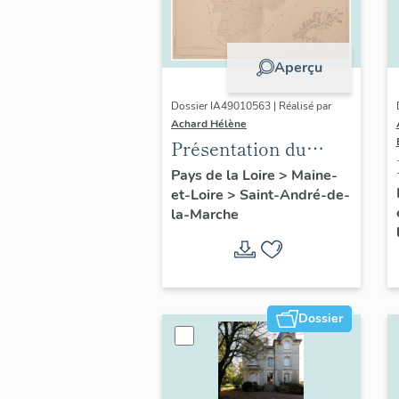
Aperçu
Dossier IA49010563 | Réalisé par
Achard Hélène
Présentation du
patrimoine
Pays de la Loire
>
Maine-
et-Loire
>
Saint-André-de-
industriel de la
la-Marche
commune de Saint-
André-de-la-Marche
Dossier