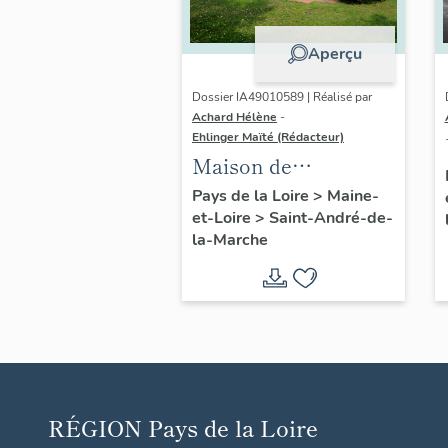
Aperçu
Dossier IA49010589 | Réalisé par
Achard Hélène
-
Ehlinger Maïté (Rédacteur)
Maison de
l'industriel Christian
Pays de la Loire
>
Maine-
et-Loire
>
Saint-André-de-
Chéné, directeur de
la-Marche
l'Usine Chéné, 18 rue
du Sacré-Cœur,
Saint-André-de-la-
Marche
RÉGION
Pays de la Loire