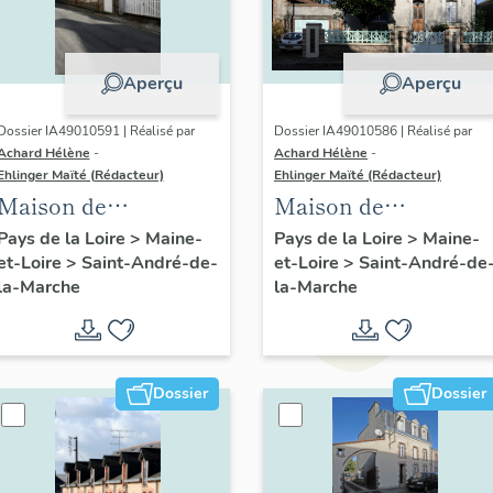
Aperçu
Aperçu
Dossier IA49010591 | Réalisé par
Dossier IA49010586 | Réalisé par
Achard Hélène
-
Achard Hélène
-
Ehlinger Maïté (Rédacteur)
Ehlinger Maïté (Rédacteur)
Maison de
Maison de
l'industriel de M.
l'industriel Joseph
Pays de la Loire
>
Maine-
Pays de la Loire
>
Maine-
et-Loire
>
Saint-André-de-
et-Loire
>
Saint-André-de
Morinière fondateur
Chéné fils, directeur
la-Marche
la-Marche
de l'usine Morinière-
de l'Usine Durand-
Ripoche, 5 rue de la
Chéné, 16 rue du
Tannerie, Saint-
Calvaire, Saint-
André-de-la-Marche
André-de-la-Marche
Dossier
Dossier