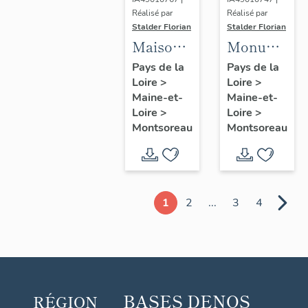
Réalisé par
Réalisé par
Stalder Florian
Stalder Florian
Maison,
Monument
25 rue de
aux
Pays de la
Pays de la
Loire
>
Loire
>
la
morts,
Maine-et-
Maine-et-
Maumenière,
cimetière
Loire
>
Loire
>
Montsoreau
de Rest,
Montsoreau
Montsoreau
rue
Saint-
Pierre,
Montsoreau
1
2
...
3
4
BASES DE
NOS
RÉGION