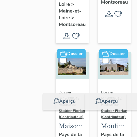
Montsoreau
Montsoreau
Loire
>
des
Maine-et-
Ouches,
Loire
>
Montsoreau
Montsoreau
Dossier
Dossier
Dossier
Dossier
IA49009543 |
IA49009612 |
Aperçu
Aperçu
Réalisé par
Réalisé par
Stalder Florian
Stalder Florian
(Contributeur)
(Contributeur)
Maison
Moulin à
Mireligère,
vent de
Pays de la
Pays de la