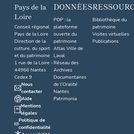
DONNÉES
RESSOUR
Pays de la
Loire
POP : la
Bibliothèque du
Conseil régional
plateforme
patrimoine
Pays de la Loire
ouverte du
Visites virtuelles
Direction de la
patrimoine
Publications
culture, du sport
Atlas Ville de
et du patrimoine
Laval
1 rue de la Loire -
Réseau des
44966 Nantes
Archives
Cedex 9
Documentaires
Nous
de l'Oralité
contacter
Nantes
Aide
Patrimonia
Mentions
légales
Politique de
confidentialité