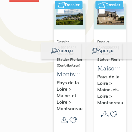
Dossier
Dossier
Dossier
Dossier
IA49009633 |
IA49010823 |
Aperçu
Aperçu
Réalisé par
Réalisé par
Stalder Florian
Stalder Florian
(Contributeur)
Maison,
Montsoreau
place
Pays de la
:
Pays de la
Loire
>
Dames-
Loire
>
présentation
Maine-et-
de-
Maine-et-
Loire
>
de la
Tourzel :
Loire
>
Montsoreau
commune
5, rue de
Montsoreau
la
Bonnardièr