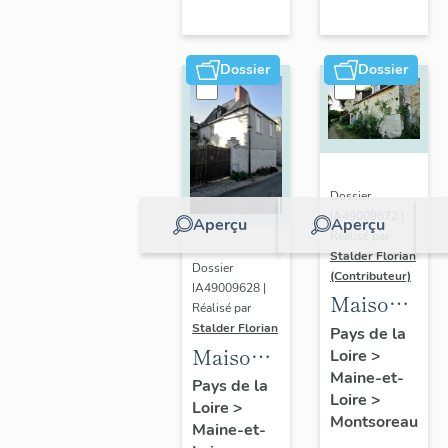
- 6, rue
de
l'Eglise-
Dossier
Dossier
Saint-
Michel,
Montsoreau
Dossier
IA49009672 |
Aperçu
Aperçu
Réalisé par
Stalder Florian
Dossier
(Contributeur)
IA49009628 |
Maison
Réalisé par
et abri
Stalder Florian
Pays de la
Maison
Loire
>
troglodytiqu
Maine-et-
de la
10 ruelle
Pays de la
Loire
>
Loire
>
Cour
des
Montsoreau
Maine-et-
Pavée, 4
Perreyeurs,