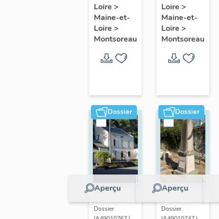
Loire
>
Loire
>
8 rue de
la
Maine-et-
Maine-et-
la
Perruche,
Loire
>
Loire
>
Bonnardière,
actuellemen
Montsoreau
Montsoreau
Montsoreau
maison,
Montsoreau
Dossier
Dossier
Aperçu
Aperçu
Dossier
Dossier
IA49010767 |
IA49010747 |