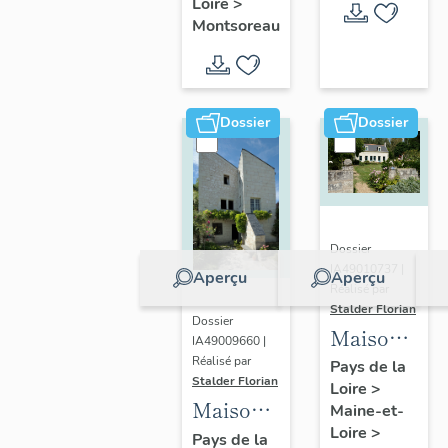
Loire
>
rue
Montsoreau
Montsoreau
André-
Obey,
Montsoreau
Dossier
Dossier
Dossier
IA49010737 |
Aperçu
Aperçu
Réalisé par
Stalder Florian
Dossier
Maison,
IA49009660 |
25 rue du
Réalisé par
Pays de la
Stalder Florian
Loire
>
Port, île
Maison,
Maine-et-
au Than,
Loire
>
2 ruelle
Pays de la