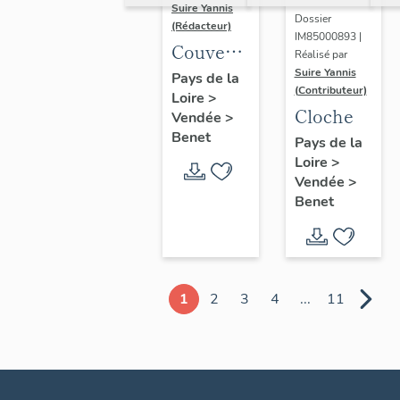
Suire Yannis
Dossier
(Rédacteur)
IM85000893 |
Couvercle
Réalisé par
de
Suire Yannis
Pays de la
(Contributeur)
Loire
>
sarcophage
Cloche
Vendée
>
Benet
Pays de la
Loire
>
Vendée
>
Benet
1
2
3
4
...
11