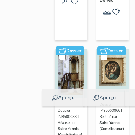
la Sèvre
Niortaise,
Marais
poitevin
Dossier
Dossier
Aperçu
Aperçu
Dossier
IM85000866 |
Dossier
Réalisé par
IM85000886 |
Suire Yannis
Réalisé par
(Contributeur)
Suire Yannis
(Contributeur)