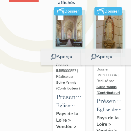
affichés
Dossier
Dossier
Aperçu
Aperçu
Dossier
Dossier
IM85000857 |
IM85000884 |
Réalisé par
Réalisé par
Suire Yannis
Suire Yannis
(Contributeur)
(Contributeur)
Présentation
Présentatio
des
Eglise
des
Eglise de
objets
paroissiale
Pays de la
objets
Sainte-
Pays de la
Loire
>
mobiliers
Sainte-
Loire
>
mobiliers
Christine,
Vendée
>
de
Eulalie de
Vendée
>