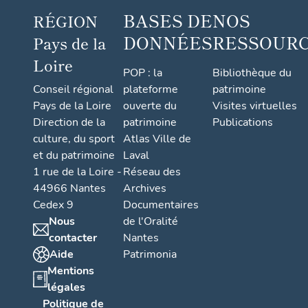
BASES DE
NOS
RÉGION
DONNÉES
RESSOUR
Pays de la
Loire
POP : la
Bibliothèque du
Conseil régional
plateforme
patrimoine
Pays de la Loire
ouverte du
Visites virtuelles
Direction de la
patrimoine
Publications
culture, du sport
Atlas Ville de
et du patrimoine
Laval
1 rue de la Loire -
Réseau des
44966 Nantes
Archives
Cedex 9
Documentaires
Nous
de l'Oralité
contacter
Nantes
Aide
Patrimonia
Mentions
légales
Politique de