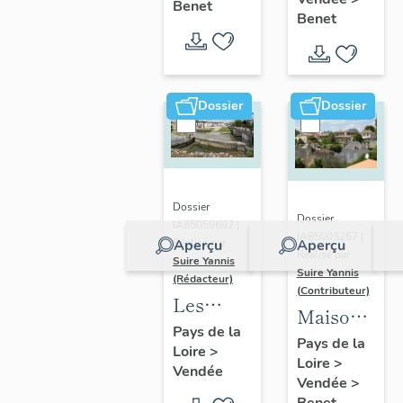
de
Benet
place
l'église
Benet
Benet
l'église
Gabriel-
Sainte-
de
Delaunay
Eulalie
Sainte-
de Benet
Christine
Dossier
Dossier
Dossier
Dossier
IA85059692 |
IA85003267 |
Aperçu
Aperçu
Réalisé par
Réalisé par
Suire Yannis
Suire Yannis
(Rédacteur)
(Contributeur)
Les
Maisons,
ports
Pays de la
fermes :
Pays de la
Loire
>
dans la
Loire
>
l'habitat
Vendée
vallée de
Vendée
>
à Benet
Benet