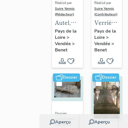
Réalisé par
Réalisé par
Suire Yannis
Suire Yannis
(Rédacteur)
(Contributeur)
Autel,
Verrière
tabernacle,
non
Pays de la
Pays de la
Loire
>
Loire
>
retable,
figurée
Vendée
>
Vendée
>
statue de
Benet
Benet
la Vierge
Dossier
Dossier
Dossier
IM85000865 |
Aperçu
Aperçu
Réalisé par