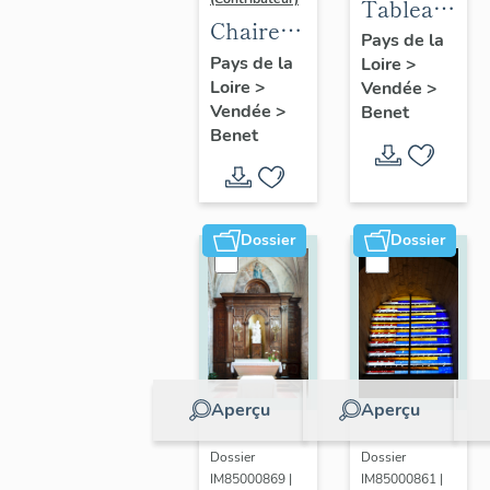
Tableau :
Chaire à
Sainte
Pays de la
prêcher
Pays de la
Loire
>
Famille
Loire
>
Vendée
>
Vendée
>
Benet
Benet
Dossier
Dossier
Aperçu
Aperçu
Dossier
Dossier
IM85000869 |
IM85000861 |