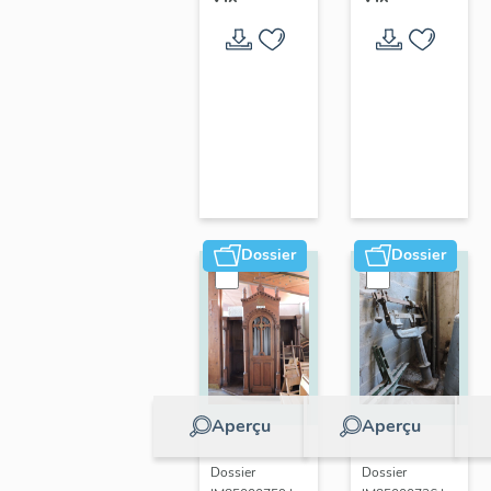
de la
guerre
1870 de
Vix
Dossier
Dossier
Aperçu
Aperçu
Dossier
Dossier