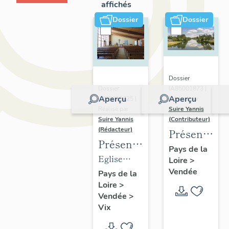
affichés
Dossier
Dossier
Dossier
IA85001873 |
Dossier
Aperçu
Aperçu
Réalisé par
IM85000725 |
Suire Yannis
Réalisé par
(Contributeur)
Suire Yannis
(Rédacteur)
Présentatio
Présentation
du
Pays de la
des
Eglise
Loire
>
territoire
objets
Vendée
Notre-
Pays de la
de la
Loire
>
mobiliers
Dame de
Vallée
Vendée
>
de
Vix
de la
Vix
l'église
(ancienne)
Sèvre