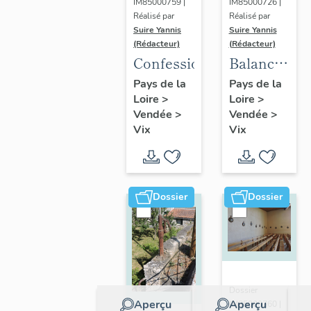
IM85000759 |
IM85000726 |
Réalisé par
Réalisé par
Suire Yannis
Suire Yannis
(Rédacteur)
(Rédacteur)
Confessionnal
Balance
publique
Pays de la
Pays de la
Loire
>
Loire
>
Vendée
>
Vendée
>
Vix
Vix
Dossier
Dossier
Dossier
Aperçu
Aperçu
IM85000760 |