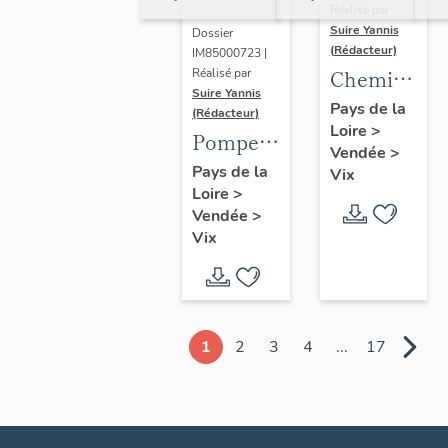
Réalisé par
Suire Yannis
Dossier
(Rédacteur)
IM85000723 |
Chemin
Réalisé par
Suire Yannis
de croix
Pays de la
(Rédacteur)
Loire
>
Pompe à
Vendée
>
eau ; le
Pays de la
Vix
Loire
>
Pont de
Vendée
>
Vix, 16
Vix
rue du
Pont de
Vix
1
2
3
4
...
17