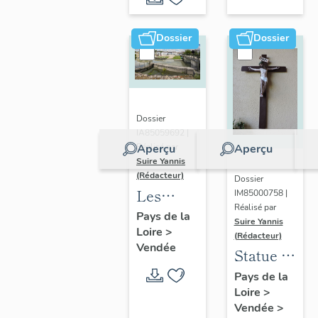
de Vix
(vestiges),
Niortaise
abside
dans le
Dossier
Dossier
Marais
poitevin
Dossier
IA85059692 |
Aperçu
Aperçu
Réalisé par
Suire Yannis
(Rédacteur)
Dossier
Les
IM85000758 |
Réalisé par
ports
Pays de la
Suire Yannis
Loire
>
dans la
(Rédacteur)
Vendée
vallée de
Statue :
la Sèvre
Christ
Pays de la
Niortaise,
Loire
>
en croix
Vendée
>
Marais