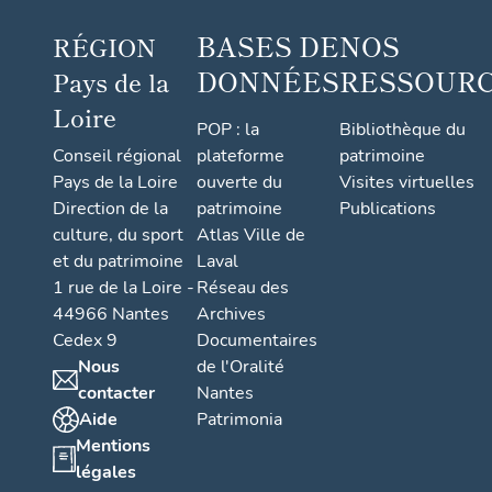
BASES DE
NOS
RÉGION
DONNÉES
RESSOUR
Pays de la
Loire
POP : la
Bibliothèque du
Conseil régional
plateforme
patrimoine
Pays de la Loire
ouverte du
Visites virtuelles
Direction de la
patrimoine
Publications
culture, du sport
Atlas Ville de
et du patrimoine
Laval
1 rue de la Loire -
Réseau des
44966 Nantes
Archives
Cedex 9
Documentaires
Nous
de l'Oralité
contacter
Nantes
Aide
Patrimonia
Mentions
légales