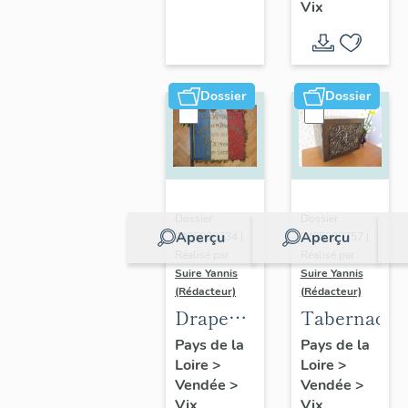
Vix
poitevin
Dossier
Dossier
Dossier
Dossier
Aperçu
Aperçu
IM85000734 |
IM85000757 |
Réalisé par
Réalisé par
Suire Yannis
Suire Yannis
(Rédacteur)
(Rédacteur)
Drapeau
Tabernacle
des
Pays de la
Pays de la
Loire
>
Loire
>
anciens
Vendée
>
Vendée
>
combattants
Vix
Vix