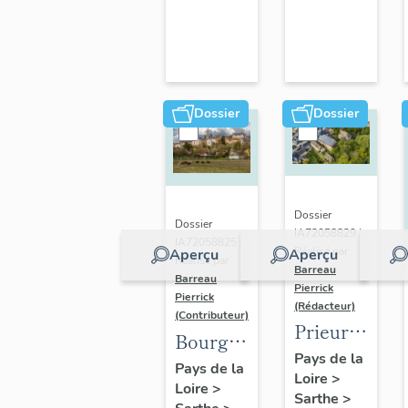
Dossier
Dossier
Dossier
Dossier
IA72058829 |
IA72058825 |
Réalisé par
Aperçu
Aperçu
Réalisé par
Barreau
Barreau
Pierrick
Pierrick
(Rédacteur)
(Contributeur)
Prieuré
Bourg
Saint-
Pays de la
de
Pays de la
Loire
>
Gilles,
Loire
>
Montfort-
Sarthe
>
actuellement