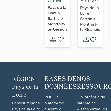
Cimetière
Bourg
Saint-
de
Pays de la
Pays de la
Loire
>
André,
Loire
>
Montfort-
Sarthe
>
Sarthe
>
route de
le-
Montfort-
Montfort-
Connerré
Gesnois
le-Gesnois
le-Gesnois
: ancien
bourg
de Pont-
de-
Gennes
BASES DE
NOS
RÉGION
DONNÉES
RESSOUR
Pays de la
Loire
POP : la
Bibliothèque du
Conseil régional
plateforme
patrimoine
Pays de la Loire
ouverte du
Visites virtuelles