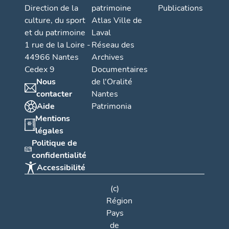
Direction de la
patrimoine
Publications
culture, du sport
Atlas Ville de
et du patrimoine
Laval
1 rue de la Loire -
Réseau des
44966 Nantes
Archives
Cedex 9
Documentaires
Nous
de l'Oralité
contacter
Nantes
Aide
Patrimonia
Mentions
légales
Politique de
confidentialité
Accessibilité
(c)
Région
Pays
de