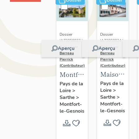
Dossier
Dossier
Dossier
Dossier
IA72058824 |
IA72058823 |
Réalisé par
Réalisé par
Aperçu
Aperçu
Barreau
Barreau
Pierrick
Pierrick
(Contributeur)
(Contributeur)
Maisons
Montfort-
du
le-
Pays de la
Pays de la
Loire
>
bourg
Loire
>
Gesnois
Sarthe
>
Sarthe
>
de
:
Montfort-
Montfort-
Montfort-
présentation
le-Gesnois
le-Gesnois
le-
du
Gesnois
bourg