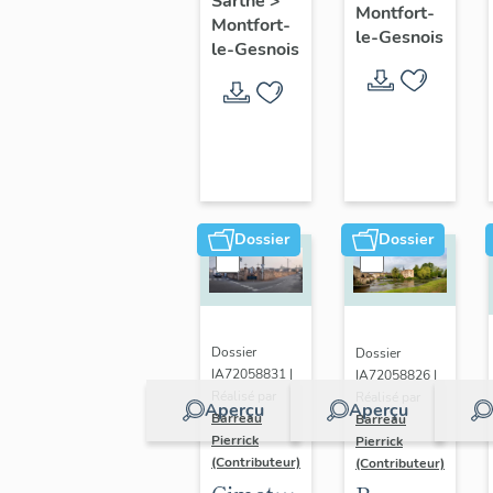
Sarthe
>
le-
Montfort-
Montfort-
maison,
le-Gesnois
Gesnois
le-Gesnois
2 rue
: ancien
des
bourg
Dames
de
Montfort-
le-
Rotrou
Dossier
Dossier
Dossier
Dossier
IA72058831 |
IA72058826 |
Réalisé par
Réalisé par
Aperçu
Aperçu
Barreau
Barreau
Pierrick
Pierrick
(Contributeur)
(Contributeur)