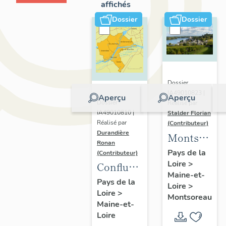
affichés
Dossier
Dossier
Dossier
IA49010823 |
Aperçu
Aperçu
Dossier
Réalisé par
IA49010810 |
Stalder Florian
Réalisé par
(Contributeur)
Durandière
Montsorea
Ronan
:
Pays de la
(Contributeur)
Loire
>
présentatio
Confluence
Maine-et-
de la
Maine-
Pays de la
Loire
>
commune
Loire
>
Loire :
Montsoreau
Maine-et-
présentation
Loire
de