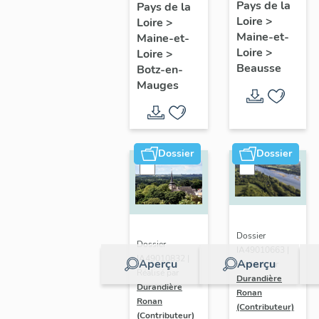
présentatio
Mauges :
Pays de la
Pays de la
Loire
>
de la
Loire
>
présentation
Maine-et-
Maine-et-
commune
de la
Loire
>
Loire
>
commune
Beausse
Botz-en-
Mauges
Dossier
Dossier
Dossier
Dossier
IA49010663 |
IA49010832 |
Aperçu
Aperçu
Réalisé par
Réalisé par
Durandière
Durandière
Ronan
Ronan
(Contributeur)
(Contributeur)