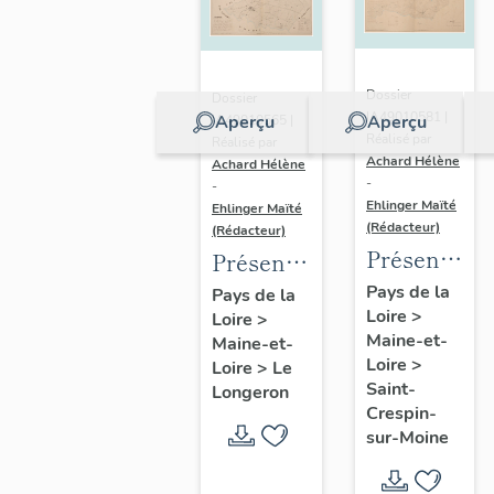
Dossier
Dossier
IA49010581 |
Aperçu
Aperçu
IA49010565 |
Réalisé par
Réalisé par
Achard Hélène
Achard Hélène
-
-
Ehlinger Maïté
Ehlinger Maïté
(Rédacteur)
(Rédacteur)
Présentatio
Présentation
du
du
Pays de la
Pays de la
Loire
>
patrimoine
Loire
>
patrimoine
Maine-et-
Maine-et-
industriel
industriel
Loire
>
Loire
>
Le
de la
de la
Saint-
Longeron
commune
commune
Crespin-
sur-Moine
de Saint-
du
Crespin-
Longeron