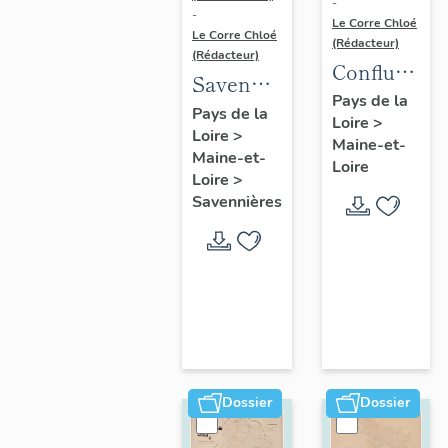
-
-
Le Corre Chloé
Le Corre Chloé
(Rédacteur)
(Rédacteur)
Confluence
Savennières
Maine-
Pays de la
:
Pays de la
Loire
>
Loire :
Loire
>
présentation
Maine-et-
présentatio
Maine-et-
de la
Loire
de l'aire
Loire
>
commune
Savennières
d'étude
Dossier
Dossier