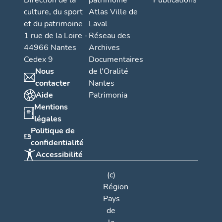
Direction de la
patrimoine
Publications
culture, du sport
Atlas Ville de
et du patrimoine
Laval
1 rue de la Loire -
Réseau des
44966 Nantes
Archives
Cedex 9
Documentaires
Nous
de l'Oralité
contacter
Nantes
Aide
Patrimonia
Mentions
légales
Politique de
confidentialité
Accessibilité
(c)
Région
Pays
de