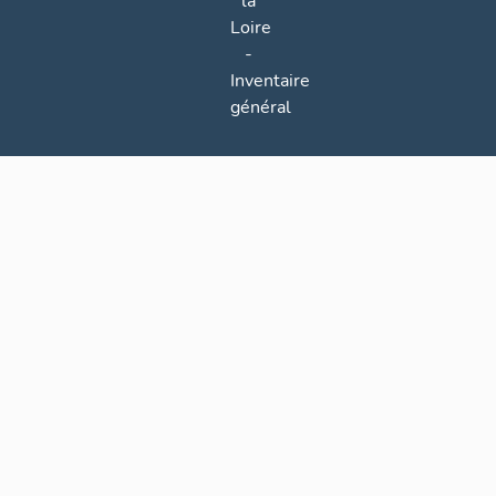
la
Loire
-
Inventaire
général