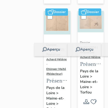
sur-
Moine
Dossier
Dossier
Dossier
Dossier
IA49010556 |
Aperçu
Aperçu
IA49010572 |
Réalisé par
Réalisé par
Achard Hélène
Achard Hélène
Présentatio
-
Ehlinger Maïté
du
Pays de la
(Rédacteur)
Loire
>
patrimoine
Présentation
Maine-et-
industriel
du
Loire
>
Pays de la
de la
Torfou
Loire
>
patrimoine
commune
Maine-et-
industriel
de
Loire
>
de la