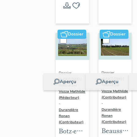
l'opération
thématique
Dossier
Dossier
Dossier
Dossier
IA49010999 |
IA49011000 |
Aperçu
Aperçu
Réalisé par
Réalisé par
Vozza Mathilde
Vozza Mathilde
(Contributeur)
(Rédacteur)
-
-
Durandière
Durandière
Ronan
Ronan
(Contributeur)
(Contributeur)
Beausse :
Botz-en-