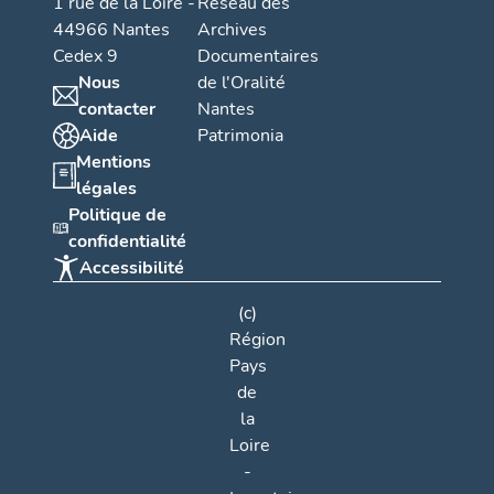
1 rue de la Loire -
Réseau des
44966 Nantes
Archives
Cedex 9
Documentaires
Nous
de l'Oralité
contacter
Nantes
Aide
Patrimonia
Mentions
légales
Politique de
confidentialité
Accessibilité
(c)
Région
Pays
de
la
Loire
-