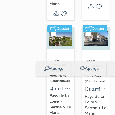
Maillets
Champs
Mans
Dossier
Dossier
Dossier
Dossier
IA72059205 |
IA72059054 |
Aperçu
Aperçu
Réalisé par
Réalisé par
Ferey Marie
Ferey Marie
(Contributeur)
(Contributeur)
Quartier
Quartier
Sainte-
de Saint-
Pays de la
Pays de la
Loire
>
Croix
Loire
>
Georges-
Sarthe
>
Le
Sarthe
>
Le
du-Plain
Mans
Mans