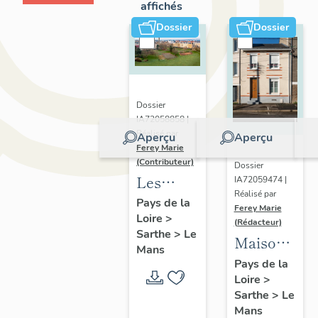
affichés
Dossier
Dossier
Dossier
IA72058858 |
Réalisé par
Aperçu
Aperçu
Ferey Marie
(Contributeur)
Dossier
Les
IA72059474 |
Réalisé par
faubourgs
Pays de la
Ferey Marie
Loire
>
du Mans
(Rédacteur)
Sarthe
>
Le
:
Maisons
Mans
présentation
"H.B.M"
Pays de la
de
Loire
>
modèle
Sarthe
>
Le
l'opération
Levesque
Mans