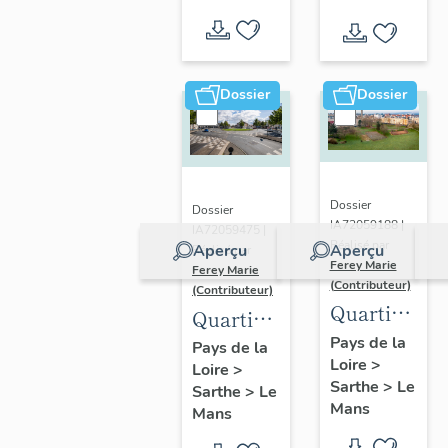
Dossier
Dossier
Dossier
Dossier
IA72059188 |
IA72059475 |
Réalisé par
Aperçu
Aperçu
Réalisé par
Ferey Marie
Ferey Marie
(Contributeur)
(Contributeur)
Quartier
Quartier
du
de
Pays de la
Pays de la
Loire
>
Ronceray-
Loire
>
Pontlieue
Sarthe
>
Le
Sarthe
>
Le
Glonnières
Mans
Mans