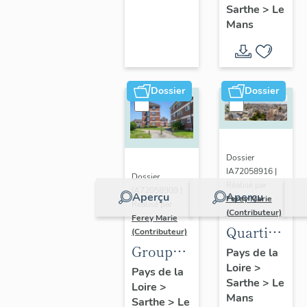
Sarthe
>
Le
Frères
Mans
Dossier
Dossier
Dossier
IA72058916 |
Dossier
Réalisé par
IA72058909 |
Aperçu
Aperçu
Ferey Marie
Réalisé par
(Contributeur)
Ferey Marie
Quartier
(Contributeur)
Groupe
de Saint-
Pays de la
Loire
>
H.L.M.
Pavin-
Pays de la
Sarthe
>
Le
Loire
>
des
des-
Mans
Sarthe
>
Le