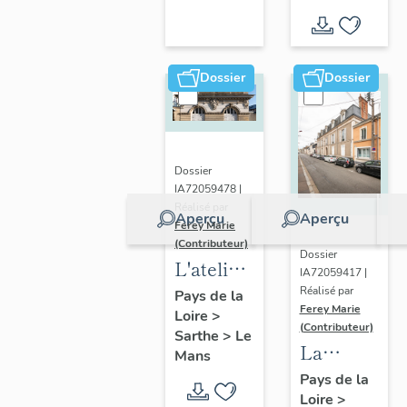
d'inventaire
Dossier
Dossier
Dossier
IA72059478 |
Réalisé par
Aperçu
Aperçu
Ferey Marie
(Contributeur)
Dossier
L'atelier
IA72059417 |
de
Réalisé par
Pays de la
Ferey Marie
Loire
>
sculpteur-
(Contributeur)
Sarthe
>
Le
ornemaniste
La
Mans
Cottereau
société
Pays de la
Loire
>
Pellier et