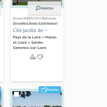
Aperçu
Dossier IA49011212 | Réalisé par
Durandière Ronan (Contributeur)
Cité-jardin de
l'hôpital de Sainte-
Pays de la Loire
>
Maine-
et-Loire
>
Sainte-
Gemmes-sur-Loire,
Gemmes-sur-Loire
dite cité-jardin du
Champ-de-la-Croix
Dossier