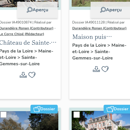
Aperçu
Aperçu
Dossier IA49010874 | Réalisé par
Dossier IA49011128 | Réalisé par
Durandière Ronan (Contributeur)
-
Durandière Ronan (Contributeur)
Le Corre Chloé (Rédacteur)
Maison puis
Château de Sainte-
restaurant dit le
Pays de la Loire
>
Maine-
Gemmes, puis asile
Pays de la Loire
>
Maine-
et-Loire
>
Sainte-
Pavillon Bleu, 31 bis
et-Loire
>
Sainte-
d'aliénés
Gemmes-sur-Loire
rue Port-Thibault
Gemmes-sur-Loire
actuellement hôpital
psychiatrique dit
Centre de Santé
Mental Angevin
(CESAME)
Dossier
Dossier