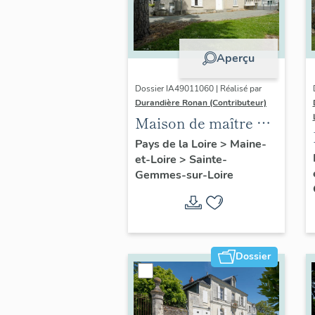
Aperçu
Dossier IA49011060 | Réalisé par
Durandière Ronan (Contributeur)
Maison de maître de
la Roche ou de
Pays de la Loire
>
Maine-
et-Loire
>
Sainte-
Pierre-Aigue
Gemmes-sur-Loire
(détruite)
Dossier