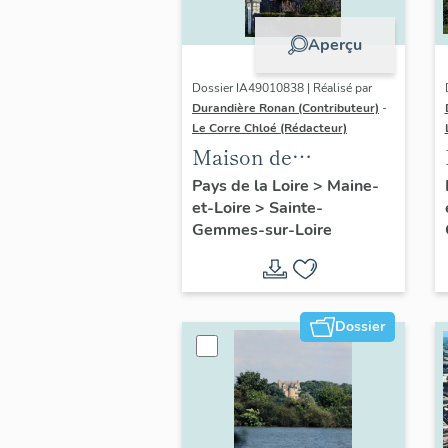
Aperçu
Dossier IA49010838 | Réalisé par
Durandière Ronan (Contributeur)
-
Le Corre Chloé (Rédacteur)
Maison de
villégiature dite villa
Pays de la Loire
>
Maine-
et-Loire
>
Sainte-
Antoinette, 2
Gemmes-sur-Loire
promenade Belle-
Rive
Dossier