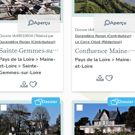
Aperçu
Aperçu
Dossier IA49010663 | Réalisé par
Dossier IA49010834 | Réalisé par
Durandière Ronan (Contributeur)
-
Durandière Ronan (Contributeur)
Le Corre Chloé (Rédacteur)
Sainte-Gemmes-sur-
Confluence Maine-
Loire : présentation
Loire : présentation
Pays de la Loire
>
Maine-
Pays de la Loire
>
Maine-
et-Loire
>
Sainte-
de la commune
et-Loire
de l'aire d'étude
Gemmes-sur-Loire
Dossier
Dossier