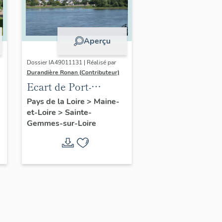
Aperçu
Dossier IA49011131 | Réalisé par
Durandière Ronan (Contributeur)
Ecart de Port-
Thibault
Pays de la Loire
>
Maine-
et-Loire
>
Sainte-
Gemmes-sur-Loire