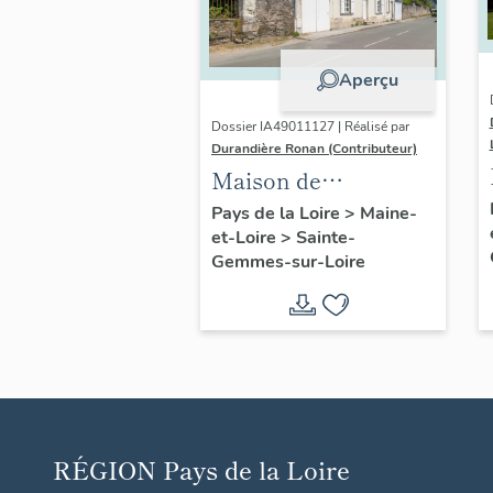
Aperçu
Dossier IA49011127 | Réalisé par
Durandière Ronan (Contributeur)
Maison de
villégiature dite Les
Pays de la Loire
>
Maine-
et-Loire
>
Sainte-
Magnolias, 70 route
Gemmes-sur-Loire
de Port-Thibault
RÉGION
Pays de la Loire