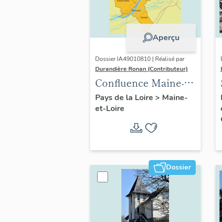
Aperçu
Dossier IA49010810 | Réalisé par
Durandière Ronan (Contributeur)
Confluence Maine-
Loire : présentation
Pays de la Loire
>
Maine-
et-Loire
de l'opération
thématique
Dossier