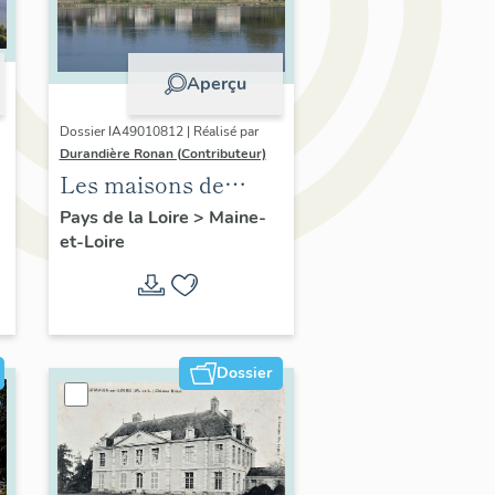
Aperçu
Dossier IA49010812 | Réalisé par
Durandière Ronan (Contributeur)
Les maisons de
villégiature de la
Pays de la Loire
>
Maine-
et-Loire
confluence Maine-
Loire
Dossier