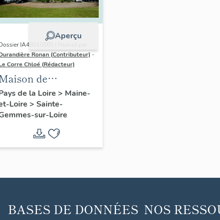
Aperçu
Dossier IA49010865 | Réalisé par
Durandière Ronan (Contributeur)
-
Le Corre Chloé (Rédacteur)
Maison de
villégiature dite
Pays de la Loire
>
Maine-
et-Loire
>
Sainte-
château de la Roche-
Gemmes-sur-Loire
Morna
BASES DE DONNÉES
NOS RESSO