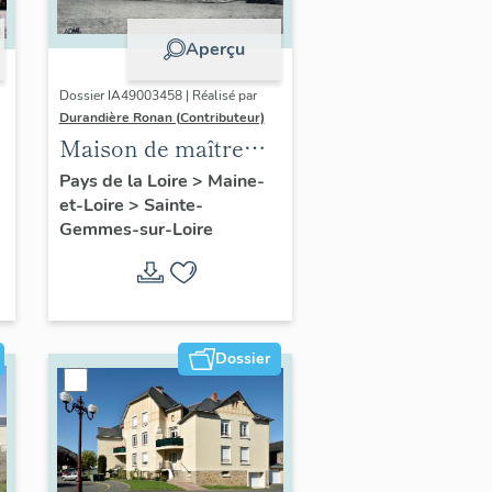
Aperçu
Dossier IA49003458 | Réalisé par
Durandière Ronan (Contributeur)
Maison de maître
dite château de
Pays de la Loire
>
Maine-
et-Loire
>
Sainte-
Châteaubriant
Gemmes-sur-Loire
Dossier