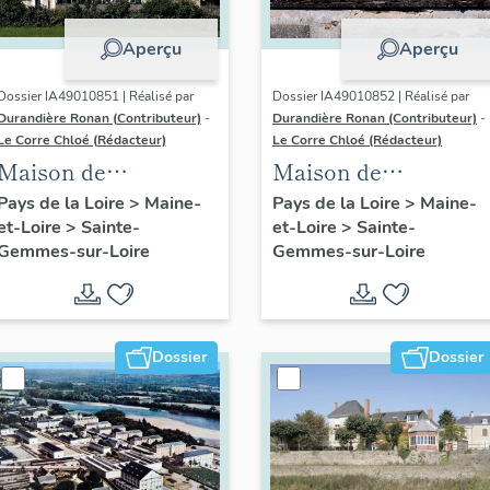
Aperçu
Aperçu
Dossier IA49010851 | Réalisé par
Dossier IA49010852 | Réalisé par
Durandière Ronan (Contributeur)
-
Durandière Ronan (Contributeur)
-
Le Corre Chloé (Rédacteur)
Le Corre Chloé (Rédacteur)
Maison de
Maison de
villégiature dite Villa
villégiature dite villa
Pays de la Loire
>
Maine-
Pays de la Loire
>
Maine-
et-Loire
>
Sainte-
et-Loire
>
Sainte-
L'Étoile ou Mon
El Biar, 2 rue du Val-
Gemmes-sur-Loire
Gemmes-sur-Loire
Repos, 1 rue Mon-
de-Loire
Repos
Dossier
Dossier