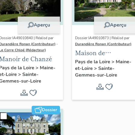
Aperçu
Aperçu
Dossier IA49010840 | Réalisé par
Dossier IA49010873 | Réalisé par
Durandière Ronan (Contributeur)
-
Durandière Ronan (Contributeur)
Le Corre Chloé (Rédacteur)
Maison de
Manoir de Chanzé
villégiature dite la
Pays de la Loire
>
Maine-
Pays de la Loire
>
Maine-
et-Loire
>
Sainte-
Rive puis la
et-Loire
>
Sainte-
Gemmes-sur-Loire
Chêneraie, 1 rue de
Gemmes-sur-Loire
la Rive
Dossier