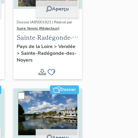
Aperçu
Dossier IA85001923 | Réalisé par
Suire Yannis (Rédacteur)
Sainte-Radégonde-
e
des-Noyers :
Pays de la Loire
>
Vendée
>
Sainte-Radégonde-des-
présentation de la
Noyers
commune
Dossier
Aperçu