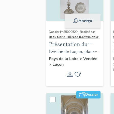
Aperçu
Dossier IM85000529 | Réalisé par
Réau Marie-Thérèse (Contributeur)
Présentation du
mobilier de l'évêché
Évêché de Luçon, place
de Luçon
Leclerc
Pays de la Loire
>
Vendée
>
Luçon
Dossier