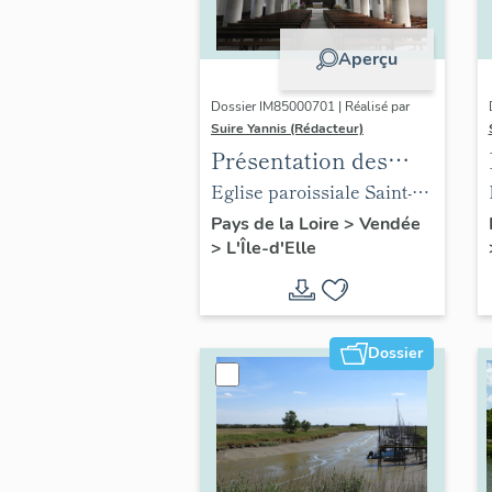
Aperçu
Dossier IM85000701 | Réalisé par
Suire Yannis (Rédacteur)
Présentation des
objets mobiliers de
Eglise paroissiale Saint-
l'église de L'Île-d'Elle
Hilaire de L'Île-d'Elle
Pays de la Loire
>
Vendée
>
L'Île-d'Elle
Dossier