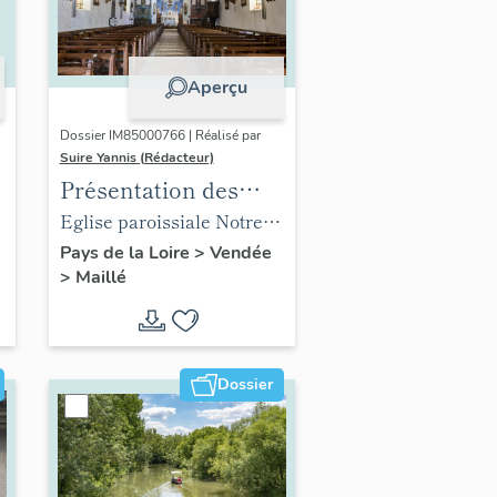
Aperçu
Dossier IM85000766 | Réalisé par
Suire Yannis (Rédacteur)
Présentation des
objets mobiliers de
,
Eglise paroissiale Notre-
l'église paroissiale
Dame de l'Assomption de
Pays de la Loire
>
Vendée
>
Maillé
Notre-Dame de
Maillé
l'Assomption de
Maillé
Dossier