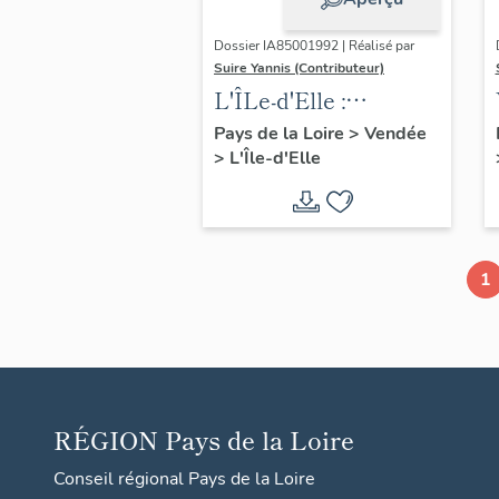
Dossier IA85001992 | Réalisé par
Suire Yannis (Contributeur)
L'ÎLe-d'Elle :
présentation de la
Pays de la Loire
>
Vendée
>
L'Île-d'Elle
commune
1
RÉGION
Pays de la Loire
Conseil régional Pays de la Loire