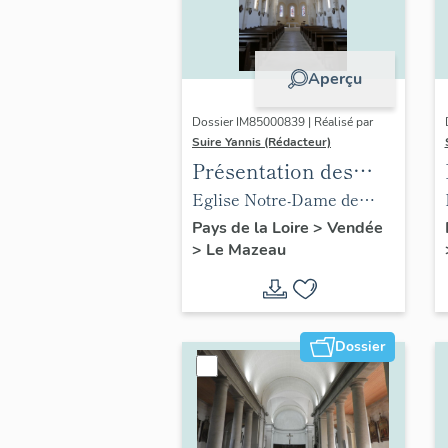
Aperçu
Dossier IM85000839 | Réalisé par
Suire Yannis (Rédacteur)
Présentation des
objets mobiliers de
Eglise Notre-Dame de
l'église du Mazeau
l'Immaculée Conception
Pays de la Loire
>
Vendée
>
Le Mazeau
du Mazeau
Dossier