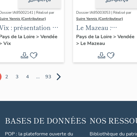
Dossier IA85002141 | Réalisé par
Dossier IA85003053 | Réalisé par
Suire Yannis (Contributeur)
Suire Yannis (Contributeur)
Vix : présentation de
Le Mazeau :
la commune
présentation de la
Pays de la Loire
>
Vendée
Pays de la Loire
>
Vendée
>
Vix
>
Le Mazeau
commune
2
3
4
...
93
BASES DE DONNÉES
NOS RESSO
POP : la plateforme ouverte du
Bibliothèque du patr