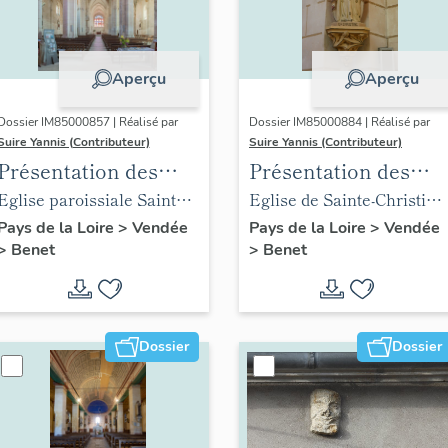
Aperçu
Aperçu
Dossier IM85000857 | Réalisé par
Dossier IM85000884 | Réalisé par
Suire Yannis (Contributeur)
Suire Yannis (Contributeur)
Présentation des
Présentation des
objets mobiliers de
objets mobiliers de
Eglise paroissiale Sainte-
Eglise de Sainte-Christine
l'église Sainte-
l'église de Sainte-
Eulalie de Benet
place Gabriel-Delaunay
Pays de la Loire
>
Vendée
Pays de la Loire
>
Vendée
>
Benet
>
Benet
Eulalie de Benet
Christine
Dossier
Dossier