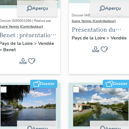
Aperçu
Aperçu
Dossier IA85001873 | Réalisé par
Dossier IA85003266 | Réalisé par
Suire Yannis (Contributeur)
Suire Yannis (Contributeur)
Présentation du
Benet : présentation
territoire de la Vallé
Pays de la Loire
>
Vendée
de la commune
Pays de la Loire
>
Vendée
de la Sèvre Niortaise
>
Benet
dans le Marais
poitevin
Dossier
Dossier
Aperçu
Aperçu