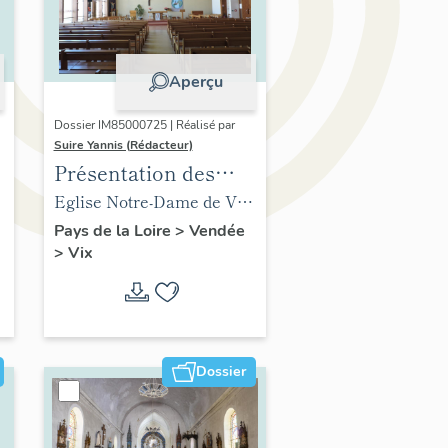
Aperçu
Dossier IM85000725 | Réalisé par
Suire Yannis (Rédacteur)
Présentation des
objets mobiliers de
Eglise Notre-Dame de Vix
t
l'église de Vix
(ancienne) (vestiges),
Pays de la Loire
>
Vendée
>
Vix
abside
Dossier