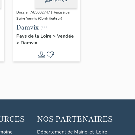
Dossier IA85002747 | Réalisé par
Suire Yannis (Contributeur)
Damvix :
présentation de la
Pays de la Loire
>
Vendée
>
Damvix
commune
URCES
NOS PARTENAIRES
imoine
Département de Maine-et-Loire