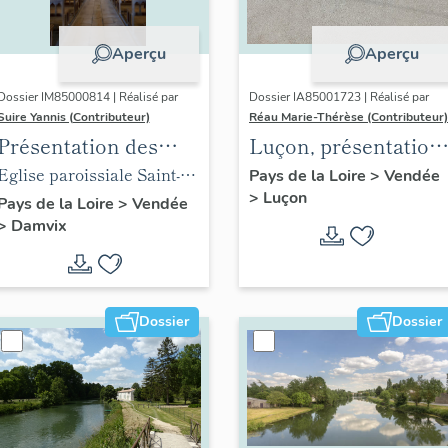
Aperçu
Aperçu
Dossier IM85000814 | Réalisé par
Dossier IA85001723 | Réalisé par
Suire Yannis (Contributeur)
Réau Marie-Thérèse (Contributeur)
Présentation des
Luçon, présentation
objets mobiliers de
du territoire
Eglise paroissiale Saint-
Pays de la Loire
>
Vendée
>
Luçon
l'église de Damvix
communal
Guy de Damvix
Pays de la Loire
>
Vendée
>
Damvix
Dossier
Dossier