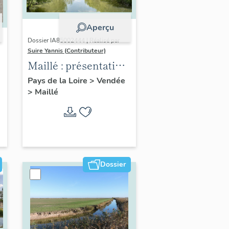
Aperçu
Dossier IA85002444 | Réalisé par
Suire Yannis (Contributeur)
Maillé : présentation
de la commune
Pays de la Loire
>
Vendée
>
Maillé
Dossier