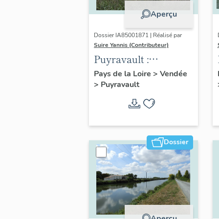
Aperçu
Dossier IA85001871 | Réalisé par
Suire Yannis (Contributeur)
Puyravault :
présentation de la
Pays de la Loire
>
Vendée
>
Puyravault
commune
Dossier
Aperçu