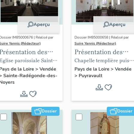
Aperçu
Aperçu
Dossier IM85000676 | Réalisé par
Dossier IM85000658 | Réalisé par
Suire Yannis (Rédacteur)
Suire Yannis (Rédacteur)
Présentation des
Présentation des
objets mobiliers de
objets mobiliers de
Eglise paroissiale Sainte
Chapelle templière puis
l'église de Sainte-
l'église de Puyravaul
Radegonde de Sainte-
église paroissiale Notre-
Pays de la Loire
>
Vendée
Pays de la Loire
>
Vendée
>
Sainte-Radégonde-des-
>
Puyravault
Radégonde-des-
Radégonde-des-Noyers
Dame de Puyravault
Noyers
Noyers
Dossier
Dossier