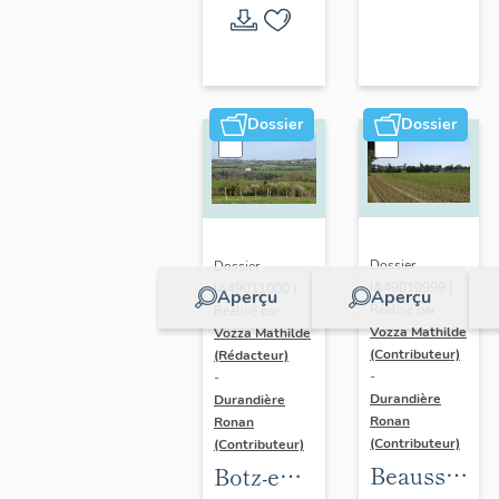
l'opération
thématique
Dossier
Dossier
Dossier
Dossier
IA49010999 |
IA49011000 |
Aperçu
Aperçu
Réalisé par
Réalisé par
Vozza Mathilde
Vozza Mathilde
(Contributeur)
(Rédacteur)
-
-
Durandière
Durandière
Ronan
Ronan
(Contributeur)
(Contributeur)
Beausse :
Botz-en-