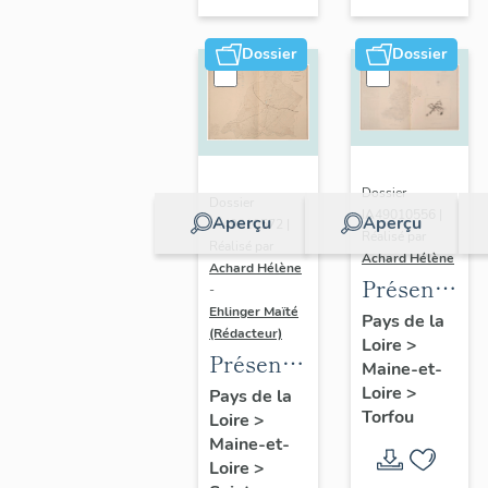
sur-
Moine
Dossier
Dossier
Dossier
Dossier
IA49010556 |
Aperçu
Aperçu
IA49010572 |
Réalisé par
Réalisé par
Achard Hélène
Achard Hélène
Présentatio
-
Ehlinger Maïté
du
Pays de la
(Rédacteur)
Loire
>
patrimoine
Présentation
Maine-et-
industriel
du
Loire
>
Pays de la
de la
Torfou
Loire
>
patrimoine
commune
Maine-et-
industriel
de
Loire
>
de la