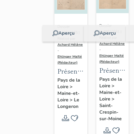
Dossier
Dossier
IA49010581 |
Aperçu
Aperçu
IA49010565 |
Réalisé par
Réalisé par
Achard Hélène
Achard Hélène
-
-
Ehlinger Maïté
Ehlinger Maïté
(Rédacteur)
(Rédacteur)
Présentatio
Présentation
du
du
Pays de la
Pays de la
Loire
>
patrimoine
Loire
>
patrimoine
Maine-et-
Maine-et-
industriel
industriel
Loire
>
Loire
>
Le
de la
de la
Saint-
Longeron
commune
commune
Crespin-
sur-Moine
de Saint-
du
Crespin-
Longeron