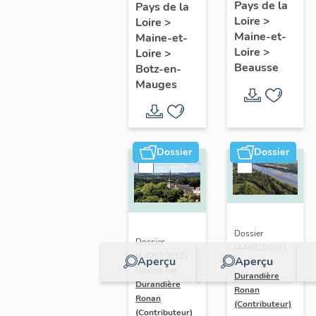
présentatio
Mauges :
Pays de la
Pays de la
Loire
>
de la
Loire
>
présentation
Maine-et-
Maine-et-
commune
de la
Loire
>
Loire
>
commune
Beausse
Botz-en-
Mauges
Dossier
Dossier
Dossier
Dossier
IA49010663 |
IA49010832 |
Aperçu
Aperçu
Réalisé par
Réalisé par
Durandière
Durandière
Ronan
Ronan
(Contributeur)
(Contributeur)