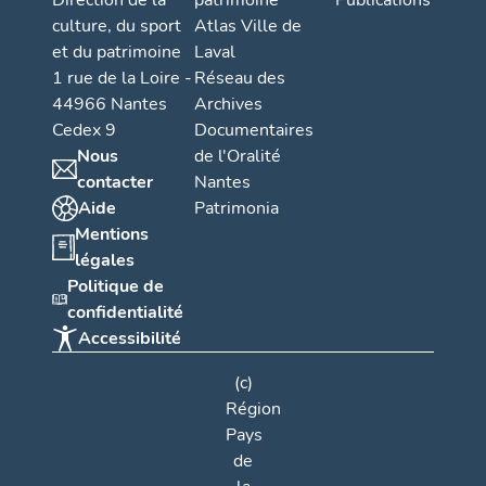
Direction de la
patrimoine
Publications
culture, du sport
Atlas Ville de
et du patrimoine
Laval
1 rue de la Loire -
Réseau des
44966 Nantes
Archives
Cedex 9
Documentaires
Nous
de l'Oralité
contacter
Nantes
Aide
Patrimonia
Mentions
légales
Politique de
confidentialité
Accessibilité
(c)
Région
Pays
de