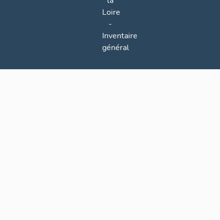
la
Loire
-
Inventaire
général