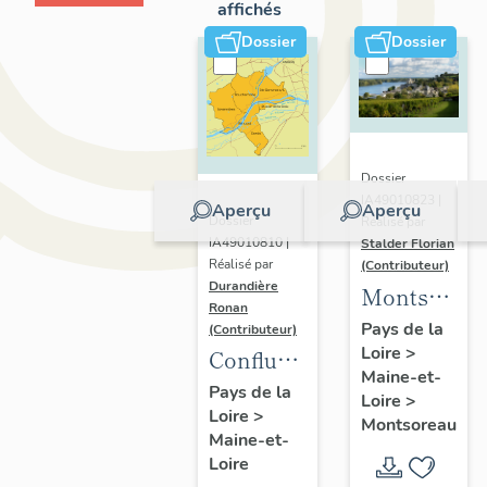
affichés
Dossier
Dossier
Dossier
IA49010823 |
Aperçu
Aperçu
Dossier
Réalisé par
IA49010810 |
Stalder Florian
Réalisé par
(Contributeur)
Durandière
Montsorea
Ronan
:
Pays de la
(Contributeur)
Loire
>
présentatio
Confluence
Maine-et-
de la
Maine-
Pays de la
Loire
>
commune
Loire
>
Loire :
Montsoreau
Maine-et-
présentation
Loire
de