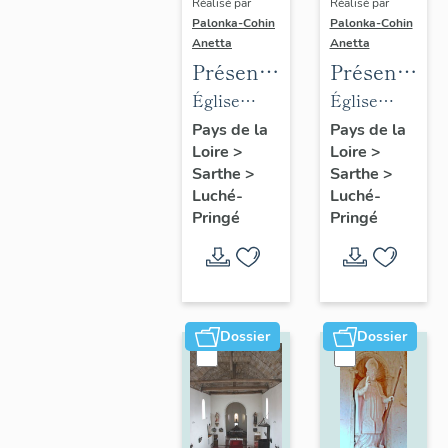
Réalisé par
Réalisé par
Palonka-Cohin
Palonka-Cohin
Anetta
Anetta
Présentation
Présentatio
des
des
Église
Église
objets
objets
paroissiale
paroissiale
Pays de la
Pays de la
Loire
>
Loire
>
mobiliers
mobiliers
Saint-
Notre-
Sarthe
>
Sarthe
>
de
de
Martin de
Dame de
Luché-
Luché-
l'église
l'église
Luché
l'Assomption
Pringé
Pringé
paroissiale
paroissiale
Saint-
Notre-
Martin
Dame de
de la
l'Assomptio
Dossier
Dossier
commune
de la
de
commune
Luché
de
Pringé