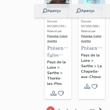
Aperçu
Aperçu
Dossier
Dossier
IM72001745 |
IM72001589 |
Réalisé par
Réalisé par
Palonka-Cohin
Palonka-Cohin
Anetta
Anetta
Présentation
Présentatio
des
des
Église
Pays de la
Loire
>
objets
objets
paroissiale
Pays de la
Sarthe
>
La
Loire
>
mobiliers
mobiliers
Saint-
Chapelle-
Sarthe
>
de
de la
Germain
aux-Choux
Thorée-
l'église
chapelle
de Thorée-
les-Pins
paroissiale
de la
les-Pins
Saint-
famille
Germain
Mabilleau
de