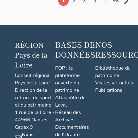
1
2
3
4
...
98
Thorée-
les-Pins
BASES DE
NOS
RÉGION
DONNÉES
RESSOUR
Pays de la
Loire
POP : la
Bibliothèque du
Conseil régional
plateforme
patrimoine
Pays de la Loire
ouverte du
Visites virtuelles
Direction de la
patrimoine
Publications
culture, du sport
Atlas Ville de
et du patrimoine
Laval
1 rue de la Loire -
Réseau des
44966 Nantes
Archives
Cedex 9
Documentaires
Nous
de l'Oralité