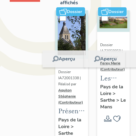
affichés
Dossier
Dossier
Dossier
IA72058858 |
Réalisé par
Aperçu
Aperçu
Ferey Marie
(Contributeur)
Dossier
Les
IA72001338 |
Réalisé par
faubourgs
Pays de la
Aquilon
Loire
>
du Mans
Stéphanie
Sarthe
>
Le
:
(Contributeur)
Mans
Présentation
présentatio
de
de
Pays de la
Loire
>
l'opération
l'opération
Sarthe