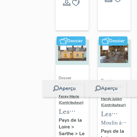
Mans
Dossier
Dossier
Dossier
Dossier
IA72059504 |
IM72002556 |
Aperçu
Aperçu
Réalisé par
Réalisé par
Ferey Marie
Hardy Julien
(Contributeur)
(Contributeur)
Les
Les
maisons
Pays de la
machines
Moulin à
Loire
>
faubouriennes
du
farine de
Pays de la
Sarthe
>
Le
du Mans