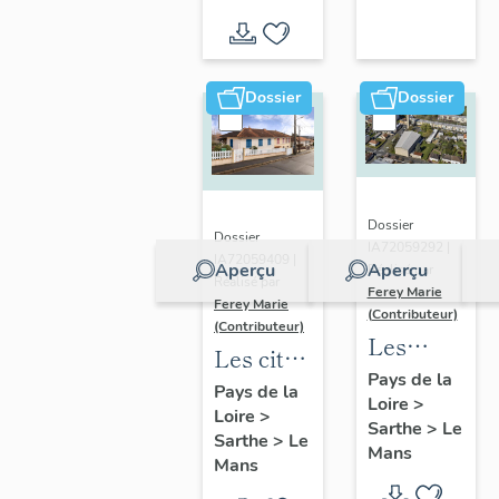
Vallée
d'inventaire
du Loir,
autour
de La
Dossier
Dossier
Chartre-
sur-le-
Loir
Dossier
Dossier
IA72059292 |
IA72059409 |
Aperçu
Aperçu
Réalisé par
Réalisé par
Ferey Marie
Ferey Marie
(Contributeur)
(Contributeur)
Les
Les cités
édifices
Pays de la
castors
Pays de la
Loire
>
de culte
Loire
>
du Mans
Sarthe
>
Le
du XXe
Sarthe
>
Le
Mans
Mans
siècle au