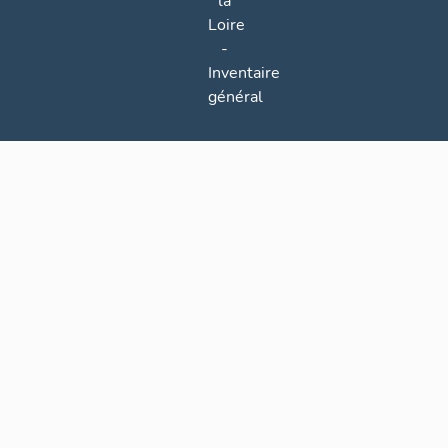
la
Loire
-
Inventaire
général