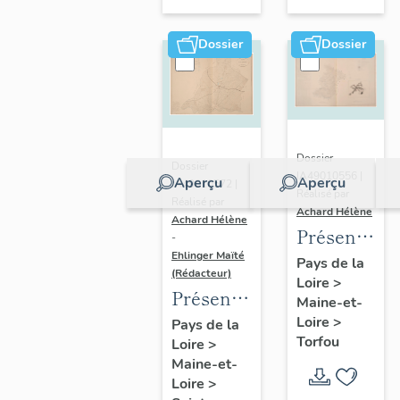
sur-
Moine
Dossier
Dossier
Dossier
Dossier
IA49010556 |
Aperçu
Aperçu
IA49010572 |
Réalisé par
Réalisé par
Achard Hélène
Achard Hélène
Présentatio
-
Ehlinger Maïté
du
Pays de la
(Rédacteur)
Loire
>
patrimoine
Présentation
Maine-et-
industriel
du
Loire
>
Pays de la
de la
Torfou
Loire
>
patrimoine
commune
Maine-et-
industriel
de
Loire
>
de la