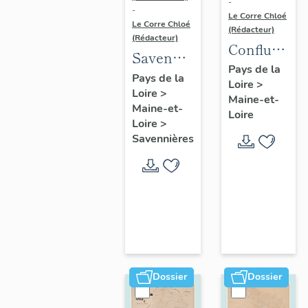
-
-
Le Corre Chloé
Le Corre Chloé
(Rédacteur)
(Rédacteur)
Confluence
Savennières
Maine-
Pays de la
:
Pays de la
Loire
>
Loire :
Loire
>
présentation
Maine-et-
présentatio
Maine-et-
de la
Loire
de l'aire
Loire
>
commune
Savennières
d'étude
Dossier
Dossier