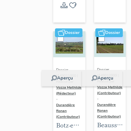
l'opération
thématique
Dossier
Dossier
Dossier
Dossier
IA49010999 |
IA49011000 |
Aperçu
Aperçu
Réalisé par
Réalisé par
Vozza Mathilde
Vozza Mathilde
(Contributeur)
(Rédacteur)
-
-
Durandière
Durandière
Ronan
Ronan
(Contributeur)
(Contributeur)
Beausse :
Botz-en-