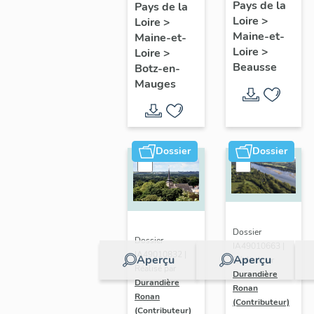
présentatio
Mauges :
Pays de la
Pays de la
Loire
>
de la
Loire
>
présentation
Maine-et-
Maine-et-
commune
de la
Loire
>
Loire
>
commune
Beausse
Botz-en-
Mauges
Dossier
Dossier
Dossier
Dossier
IA49010663 |
IA49010832 |
Aperçu
Aperçu
Réalisé par
Réalisé par
Durandière
Durandière
Ronan
Ronan
(Contributeur)
(Contributeur)