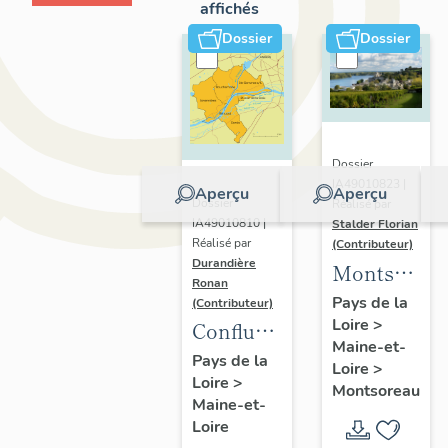
affichés
Dossier
Dossier
Dossier
IA49010823 |
Aperçu
Aperçu
Dossier
Réalisé par
IA49010810 |
Stalder Florian
Réalisé par
(Contributeur)
Durandière
Montsorea
Ronan
:
Pays de la
(Contributeur)
Loire
>
présentatio
Confluence
Maine-et-
de la
Maine-
Pays de la
Loire
>
commune
Loire
>
Loire :
Montsoreau
Maine-et-
présentation
Loire
de