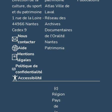
Direction de la
patrimoine
Publications
culture, du sport
Atlas Ville de
et du patrimoine
Laval
1 rue de la Loire -
Réseau des
44966 Nantes
Archives
Cedex 9
Documentaires
Nous
de l'Oralité
contacter
Nantes
Aide
Patrimonia
Mentions
légales
Politique de
confidentialité
Accessibilité
(c)
Région
Pays
de