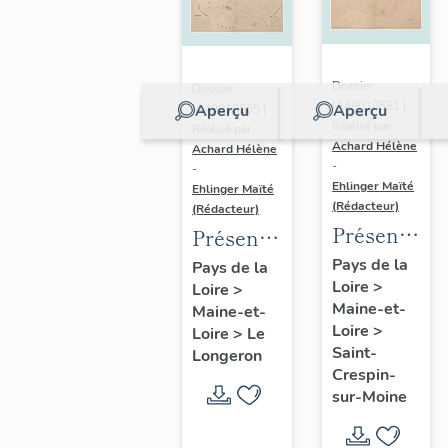
Dossier
Dossier
IA49010581 |
Aperçu
Aperçu
IA49010565 |
Réalisé par
Réalisé par
Achard Hélène
Achard Hélène
-
-
Ehlinger Maïté
Ehlinger Maïté
(Rédacteur)
(Rédacteur)
Présentatio
Présentation
du
du
Pays de la
Pays de la
Loire
>
patrimoine
Loire
>
patrimoine
Maine-et-
Maine-et-
industriel
industriel
Loire
>
Loire
>
Le
de la
de la
Saint-
Longeron
commune
commune
Crespin-
sur-Moine
de Saint-
du
Crespin-
Longeron