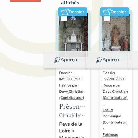
affichés
Dossier
Dossier
Aperçu
Aperçu
Dossier
Dossier
IM53001797 |
IM72002068 |
Réalisé par
Réalisé par
Davy Christian
Davy Christian
(Contributeur)
(Contributeur)
-
Présentation
Eraud
du
Chapelle
Dominique
mobilier
(Contributeur)
funéraire
Pays de la
-
Loire
>
de la
de la
Foisneau
Mayenne
>