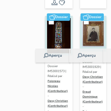
paroissiale
Saint-
léger de
Dossier
Dossier
Saint-
Léger
Aperçu
Aperçu
Dossier
Dossier
IM53001929 |
IM53001573 |
Réalisé par
Réalisé par
Davy Christian
Foisneau
(Contributeur)
Nicolas
-
(Contributeur)
Eraud
-
Dominique
Davy Christian
(Contributeur)
(Contributeur)
-
-