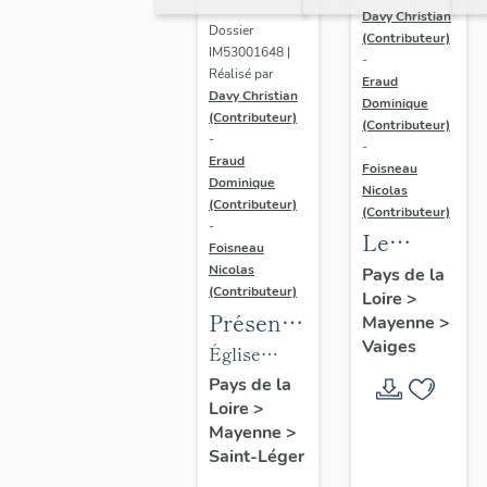
Davy Christian
Dossier
(Contributeur)
IM53001648 |
-
Réalisé par
Eraud
Davy Christian
Dominique
(Contributeur)
(Contributeur)
-
-
Eraud
Foisneau
Dominique
Nicolas
(Contributeur)
(Contributeur)
-
Le
Foisneau
mobilier
Nicolas
Pays de la
(Contributeur)
Loire
>
de la
Présentation
Mayenne
>
chapelle
Vaiges
des
Église
funéraire
objets
paroissiale
Pays de la
de la
Loire
>
mobilier
Saint-Léger
famille
Mayenne
>
de
de Saint-
Robert-
Saint-Léger
l'église
Léger
Glétron