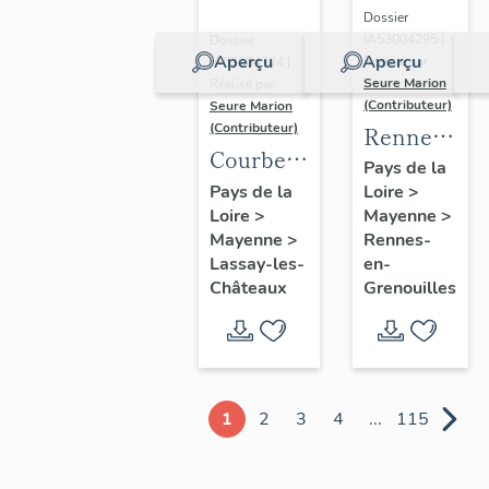
Dossier
IA53004295 |
Dossier
Aperçu
Aperçu
Réalisé par
IA53004304 |
Seure Marion
Réalisé par
(Contributeur)
Seure Marion
(Contributeur)
Rennes-
Courberie
en-
Pays de la
:
Pays de la
Loire
>
Grenouilles
Loire
>
présentation
Mayenne
>
:
Mayenne
>
Rennes-
de
présentatio
Lassay-les-
en-
l'ancienne
de la
Châteaux
Grenouilles
commune
commune
1
2
3
4
...
115