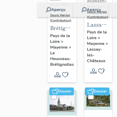
IA53004305 |
immeuble
IA53004300 |
Réalisé par
Aperçu
Aperçu
Réalisé par
à
Seure Marion
Seure Marion
(Contributeur)
logements,
(Contributeur)
Lassay-
31-33 rue
Brétignolles
les-
Pays de la
Robert-
:
Pays de la
Loire
>
Châteaux
Glétron
Loire
>
présentation
Mayenne
>
:
Mayenne
>
de
Lassay-
présentatio
Le
les-
l'ancienne
Housseau-
de la
Châteaux
commune
Brétignolles
commune
Dossier
Dossier