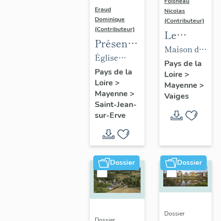
Foisneau
Eraud
Nicolas
Dominique
(Contributeur)
(Contributeur)
Le
Présentation
mobilier
Maison de
des
Église
de la
la famille
Pays de la
objets
paroissiale
Pays de la
Loire
>
collection
Robert-
Loire
>
mobilier
Saint-Jean-
Mayenne
>
Robert-
Glétron,
Mayenne
>
Vaiges
de
Baptiste de
Glétron
puis
Saint-Jean-
l'église
Saint-Jean-
sur-Erve
bibliothèque
paroissiale
sur-Erve
Jacques-
Saint-
Anatole
Jean-
Robert-
Dossier
Dossier
Baptiste
Glétron,
puis
mairie,
actuellement
Dossier
Dossier