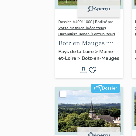
Aperçu
Dossier IA49011000 | Réalisé par
Vozza Mathilde (Rédacteur)
-
Durandière Ronan (Contributeur)
Botz-en-Mauges :
présentation de la
Pays de la Loire
>
Maine-
et-Loire
>
Botz-en-Mauges
commune
Dossier
Aperçu