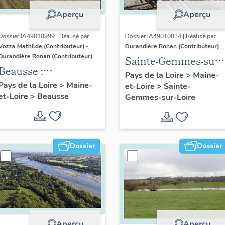
Aperçu
Aperçu
Dossier IA49010999 | Réalisé par
Dossier IA49010834 | Réalisé par
Vozza Mathilde (Contributeur)
-
Durandière Ronan (Contributeur)
Durandière Ronan (Contributeur)
Sainte-Gemmes-sur-
Beausse :
Loire : présentation
Pays de la Loire
>
Maine-
présentation de la
Pays de la Loire
>
Maine-
et-Loire
>
Sainte-
de la commune
et-Loire
>
Beausse
commune
Gemmes-sur-Loire
Dossier
Dossier
Aperçu
Aperçu