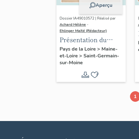
Aperçu
Dossier IA49010572 | Réalisé par
Achard Hélène
-
Ehlinger Maïté (Rédacteur)
Présentation du
patrimoine
Pays de la Loire
>
Maine-
et-Loire
>
Saint-Germain-
industriel de la
sur-Moine
commune de Saint-
Germain-sur-Moine
1