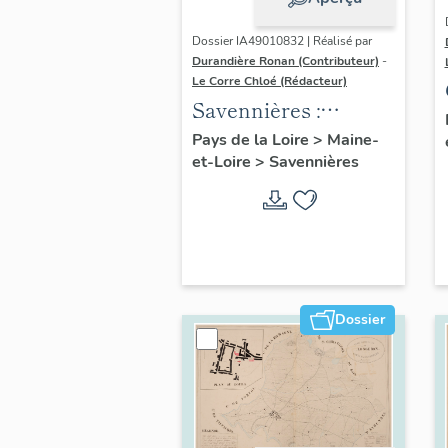
Dossier IA49010832 | Réalisé par
Durandière Ronan (Contributeur)
-
Le Corre Chloé (Rédacteur)
Savennières :
présentation de la
Pays de la Loire
>
Maine-
et-Loire
>
Savennières
commune
Dossier