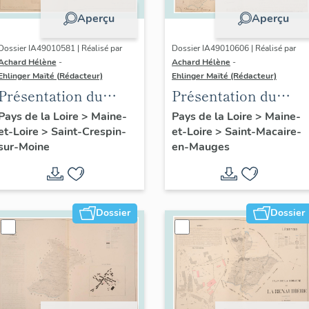
Aperçu
Aperçu
Dossier IA49010581 | Réalisé par
Dossier IA49010606 | Réalisé par
Achard Hélène
-
Achard Hélène
-
Ehlinger Maïté (Rédacteur)
Ehlinger Maïté (Rédacteur)
Présentation du
Présentation du
patrimoine
patrimoine
Pays de la Loire
>
Maine-
Pays de la Loire
>
Maine-
et-Loire
>
Saint-Crespin-
et-Loire
>
Saint-Macaire-
industriel de la
industriel de la
sur-Moine
en-Mauges
commune de Saint-
commune de Saint-
Crespin-sur-Moine
Macaire-en-Mauges
Dossier
Dossier