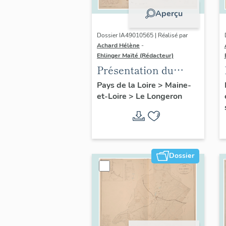
Aperçu
Dossier IA49010565 | Réalisé par
Achard Hélène
-
Ehlinger Maïté (Rédacteur)
Présentation du
patrimoine
Pays de la Loire
>
Maine-
et-Loire
>
Le Longeron
industriel de la
commune du
Longeron
Dossier