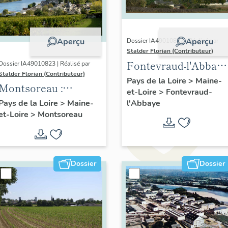
Aperçu
Aperçu
Dossier IA49010822 | Réalisé par
Stalder Florian (Contributeur)
Fontevraud-l'Abbaye
Dossier IA49010823 | Réalisé par
Stalder Florian (Contributeur)
: présentation de la
Pays de la Loire
>
Maine-
Montsoreau :
et-Loire
>
Fontevraud-
commune
présentation de la
l'Abbaye
Pays de la Loire
>
Maine-
et-Loire
>
Montsoreau
commune
Dossier
Dossier