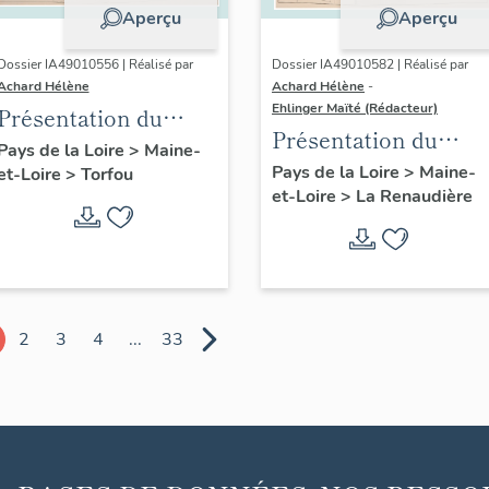
Aperçu
Aperçu
Dossier IA49010556 | Réalisé par
Dossier IA49010582 | Réalisé par
Achard Hélène
Achard Hélène
-
Ehlinger Maïté (Rédacteur)
Présentation du
Présentation du
patrimoine
Pays de la Loire
>
Maine-
patrimoine
Pays de la Loire
>
Maine-
et-Loire
>
Torfou
industriel de la
et-Loire
>
La Renaudière
industriel de la
commune de Torfou
commune de La
Renaudière
2
3
4
...
33