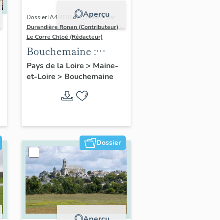
Aperçu
Dossier IA49010833 | Réalisé par
Durandière Ronan (Contributeur)
-
Le Corre Chloé (Rédacteur)
Bouchemaine :
présentation de la
Pays de la Loire
>
Maine-
et-Loire
>
Bouchemaine
commune
Dossier
Aperçu