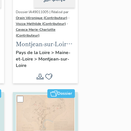
Dossier IA49011005 | Réalisé par
Orain Véronique (Contributeur)
-
Vozza Mathilde (Contributeur)
-
Cavaca Marie-Charlotte
(Contributeur)
Montjean-sur-Loire :
présentation de la
Pays de la Loire
>
Maine-
et-Loire
>
Montjean-sur-
commune
Loire
Dossier