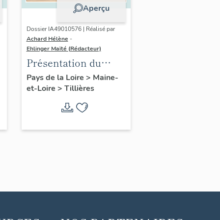
Aperçu
Dossier IA49010576 | Réalisé par
Achard Hélène
-
Ehlinger Maïté (Rédacteur)
Présentation du
patrimoine
Pays de la Loire
>
Maine-
et-Loire
>
Tillières
industriel de la
commune de
Tillières