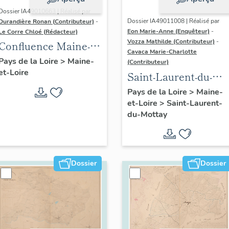
Dossier IA49010663 | Réalisé par
Dossier IA49011008 | Réalisé par
Durandière Ronan (Contributeur)
-
Eon Marie-Anne (Enquêteur)
-
Le Corre Chloé (Rédacteur)
Vozza Mathilde (Contributeur)
-
Confluence Maine-
Cavaca Marie-Charlotte
Loire : présentation
Pays de la Loire
>
Maine-
(Contributeur)
et-Loire
de l'aire d'étude
Saint-Laurent-du-
Mottay :
Pays de la Loire
>
Maine-
et-Loire
>
Saint-Laurent-
présentation de la
du-Mottay
commune
Dossier
Dossier