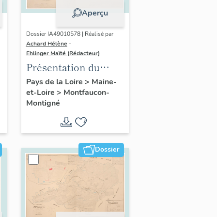
Aperçu
Dossier IA49010578 | Réalisé par
Achard Hélène
-
Ehlinger Maïté (Rédacteur)
Présentation du
patrimoine
Pays de la Loire
>
Maine-
et-Loire
>
Montfaucon-
industriel de la
Montigné
commune de
Montfaucon-
Montigné
Dossier