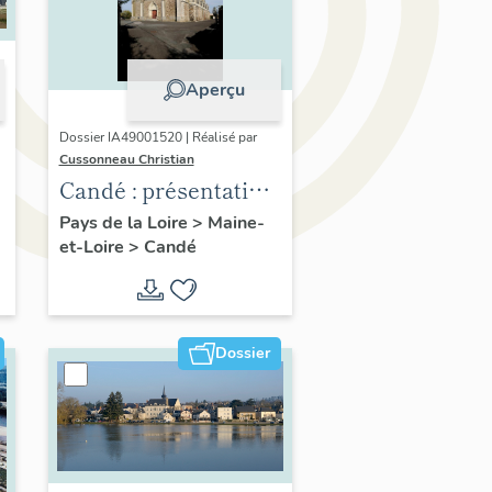
Aperçu
Dossier IA49001520 | Réalisé par
Cussonneau Christian
Candé : présentation
de la commune
Pays de la Loire
>
Maine-
et-Loire
>
Candé
Dossier