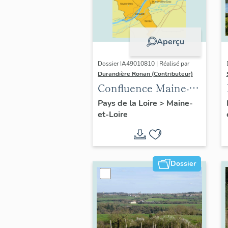
Aperçu
Dossier IA49010810 | Réalisé par
Durandière Ronan (Contributeur)
Confluence Maine-
Loire : présentation
Pays de la Loire
>
Maine-
et-Loire
de l'opération
thématique
Dossier