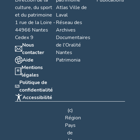
Direction de la
patrimoine
Publications
culture, du sport
Atlas Ville de
et du patrimoine
Laval
1 rue de la Loire -
Réseau des
44966 Nantes
Archives
Cedex 9
Documentaires
Nous
de l'Oralité
contacter
Nantes
Aide
Patrimonia
Mentions
légales
Politique de
confidentialité
Accessibilité
(c)
Région
Pays
de