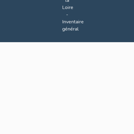
la
Loire
-
Inventaire
général