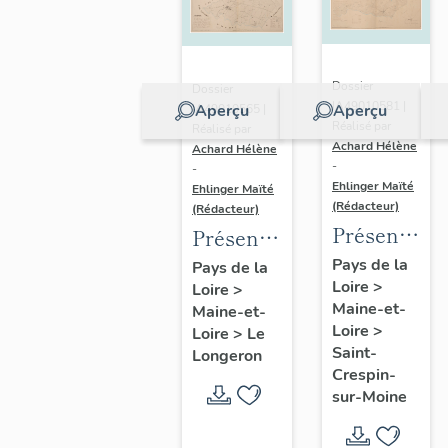
Dossier
Dossier
IA49010581 |
Aperçu
Aperçu
IA49010565 |
Réalisé par
Réalisé par
Achard Hélène
Achard Hélène
-
-
Ehlinger Maïté
Ehlinger Maïté
(Rédacteur)
(Rédacteur)
Présentatio
Présentation
du
du
Pays de la
Pays de la
Loire
>
patrimoine
Loire
>
patrimoine
Maine-et-
Maine-et-
industriel
industriel
Loire
>
Loire
>
Le
de la
de la
Saint-
Longeron
commune
commune
Crespin-
sur-Moine
de Saint-
du
Crespin-
Longeron