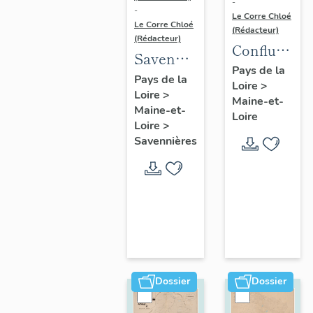
-
-
Le Corre Chloé
Le Corre Chloé
(Rédacteur)
(Rédacteur)
Confluence
Savennières
Maine-
Pays de la
:
Pays de la
Loire
>
Loire :
Loire
>
présentation
Maine-et-
présentatio
Maine-et-
de la
Loire
de l'aire
Loire
>
commune
Savennières
d'étude
Dossier
Dossier