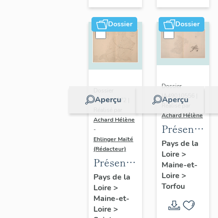
sur-
Moine
Dossier
Dossier
Dossier
Dossier
IA49010556 |
Aperçu
Aperçu
IA49010572 |
Réalisé par
Réalisé par
Achard Hélène
Achard Hélène
Présentatio
-
Ehlinger Maïté
du
Pays de la
(Rédacteur)
Loire
>
patrimoine
Présentation
Maine-et-
industriel
du
Loire
>
Pays de la
de la
Torfou
Loire
>
patrimoine
commune
Maine-et-
industriel
de
Loire
>
de la