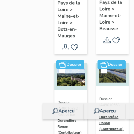
présentatio
Mauges :
Pays de la
Pays de la
Loire
>
de la
Loire
>
présentation
Maine-et-
Maine-et-
commune
de la
Loire
>
Loire
>
commune
Beausse
Botz-en-
Mauges
Dossier
Dossier
Dossier
Dossier
IA49010663 |
IA49010832 |
Aperçu
Aperçu
Réalisé par
Réalisé par
Durandière
Durandière
Ronan
Ronan
(Contributeur)
(Contributeur)