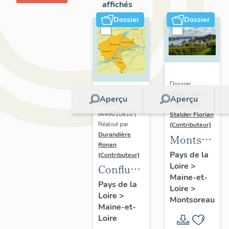
affichés
Dossier
Dossier
Dossier
IA49010823 |
Aperçu
Aperçu
Dossier
Réalisé par
IA49010810 |
Stalder Florian
Réalisé par
(Contributeur)
Durandière
Montsorea
Ronan
:
Pays de la
(Contributeur)
Loire
>
présentatio
Confluence
Maine-et-
de la
Maine-
Pays de la
Loire
>
commune
Loire
>
Loire :
Montsoreau
Maine-et-
présentation
Loire
de