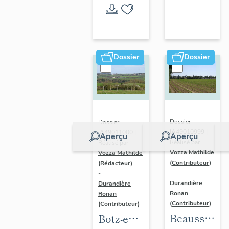
l'opération
thématique
Dossier
Dossier
Dossier
Dossier
IA49010999 |
IA49011000 |
Aperçu
Aperçu
Réalisé par
Réalisé par
Vozza Mathilde
Vozza Mathilde
(Contributeur)
(Rédacteur)
-
-
Durandière
Durandière
Ronan
Ronan
(Contributeur)
(Contributeur)
Beausse :
Botz-en-