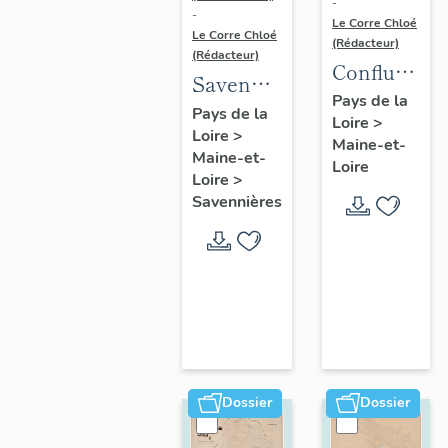
-
-
Le Corre Chloé
Le Corre Chloé
(Rédacteur)
(Rédacteur)
Confluence
Savennières
Maine-
Pays de la
:
Pays de la
Loire
>
Loire :
Loire
>
présentation
Maine-et-
présentatio
Maine-et-
de la
Loire
de l'aire
Loire
>
commune
Savennières
d'étude
Dossier
Dossier