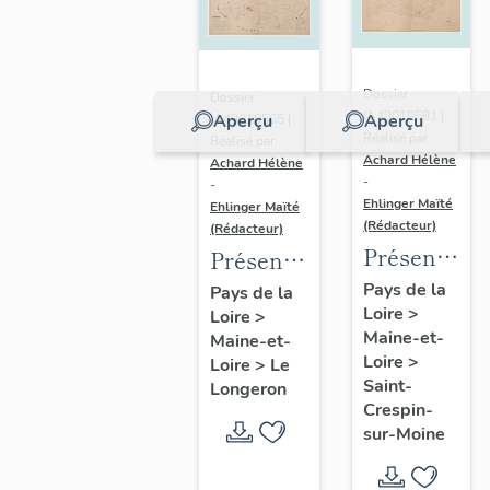
Dossier
Dossier
IA49010581 |
Aperçu
Aperçu
IA49010565 |
Réalisé par
Réalisé par
Achard Hélène
Achard Hélène
-
-
Ehlinger Maïté
Ehlinger Maïté
(Rédacteur)
(Rédacteur)
Présentatio
Présentation
du
du
Pays de la
Pays de la
Loire
>
patrimoine
Loire
>
patrimoine
Maine-et-
Maine-et-
industriel
industriel
Loire
>
Loire
>
Le
de la
de la
Saint-
Longeron
commune
commune
Crespin-
sur-Moine
de Saint-
du
Crespin-
Longeron