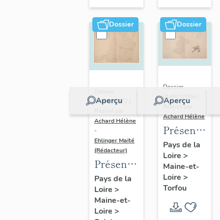
sur-
Moine
Dossier
Dossier
Dossier
Dossier
IA49010556 |
Aperçu
Aperçu
IA49010572 |
Réalisé par
Réalisé par
Achard Hélène
Achard Hélène
Présentatio
-
Ehlinger Maïté
du
Pays de la
(Rédacteur)
Loire
>
patrimoine
Présentation
Maine-et-
industriel
du
Loire
>
Pays de la
de la
Torfou
Loire
>
patrimoine
commune
Maine-et-
industriel
de
Loire
>
de la