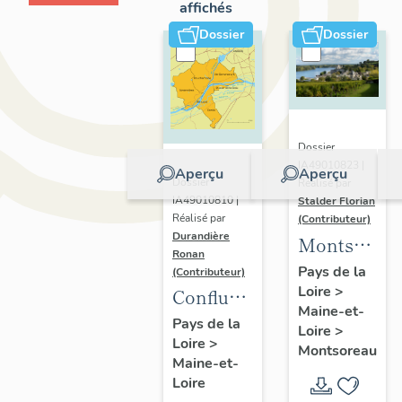
affichés
Dossier
Dossier
Dossier
IA49010823 |
Aperçu
Aperçu
Dossier
Réalisé par
IA49010810 |
Stalder Florian
Réalisé par
(Contributeur)
Durandière
Montsorea
Ronan
:
Pays de la
(Contributeur)
Loire
>
présentatio
Confluence
Maine-et-
de la
Maine-
Pays de la
Loire
>
commune
Loire
>
Loire :
Montsoreau
Maine-et-
présentation
Loire
de