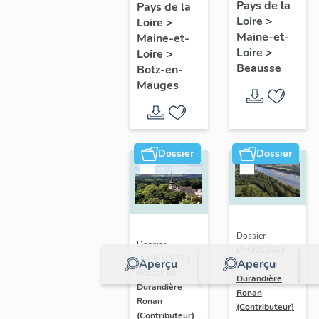
présentatio
Mauges :
Pays de la
Pays de la
Loire
>
de la
Loire
>
présentation
Maine-et-
Maine-et-
commune
de la
Loire
>
Loire
>
commune
Beausse
Botz-en-
Mauges
Dossier
Dossier
Dossier
Dossier
IA49010663 |
IA49010832 |
Aperçu
Aperçu
Réalisé par
Réalisé par
Durandière
Durandière
Ronan
Ronan
(Contributeur)
(Contributeur)