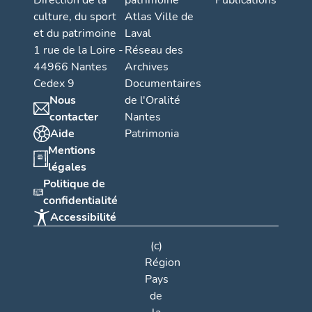
Direction de la
patrimoine
Publications
culture, du sport
Atlas Ville de
et du patrimoine
Laval
1 rue de la Loire -
Réseau des
44966 Nantes
Archives
Cedex 9
Documentaires
Nous
de l'Oralité
contacter
Nantes
Aide
Patrimonia
Mentions
légales
Politique de
confidentialité
Accessibilité
(c)
Région
Pays
de