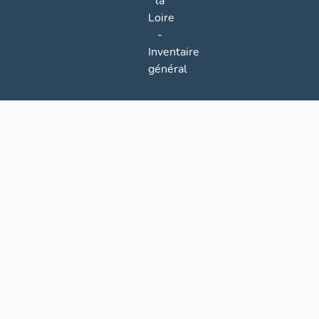
la
Loire
-
Inventaire
général