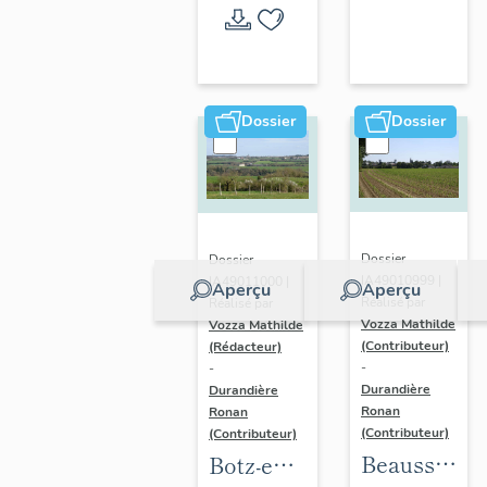
l'opération
thématique
Dossier
Dossier
Dossier
Dossier
IA49010999 |
IA49011000 |
Aperçu
Aperçu
Réalisé par
Réalisé par
Vozza Mathilde
Vozza Mathilde
(Contributeur)
(Rédacteur)
-
-
Durandière
Durandière
Ronan
Ronan
(Contributeur)
(Contributeur)
Beausse :
Botz-en-